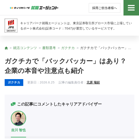
採用ご担当者様へ
トッ
キャリアパーク就職エージェントは、東京証券取引所グロース市場に上場してい
るポート株式会社(証券コード：7047)が運営しているサービスです。
サー
就活コンテンツ
書類選考
ガクチカ
ガクチカで「バックパッカー」はあり？ 企業の本音や注意点も紹介
トップ
アド
ガクチカで「バックパッカー」はあり？
企業の本音や注意点も紹介
利用
ガクチカ
更新日：
2026.6.25
記事の編集責任者：
北原 瑞起
就活
経営
この記事にコメントしたキャリアアドバイザー
無料
吉川 智也