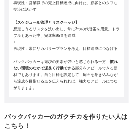
再現性：営業職での売上目標達成に向けた、顧客とのタフな
交渉に活かす
【スケジュール管理とリスクヘッジ】
想定しうるリスクを洗い出し、常に3つの代替案を用意。トラ
ブルもあった中、完遂率95％を達成
↓
再現性：常にリカバリープランを考え、目標達成につなげる
バックパッカーは遊びの要素が強いと感じられる一方、
慣れ
ない環境のなかで泥臭く行動できる
部分をアピールできる題
材でもあります。自ら目標を設定して、周囲を巻き込みなが
ら達成を目指せる点を伝えられれば、強力なアピールにつな
がりますよ。
バックパッカーのガクチカを作りたい人は
こちら！