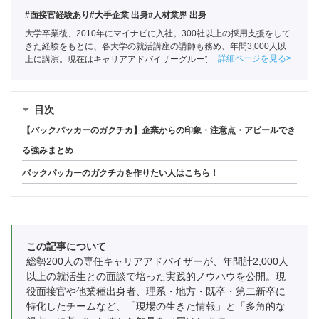
#面接官経験あり
#大手企業 出身
#人材業界 出身
大学卒業後、2010年にマイナビに入社。300社以上の採用支援をして
きた経験をもとに、各大学の就活講座の講師も務め、年間3,000人以
詳細ページを見る
上に講演。現在はキャリアアドバイザーグループの責任者として年間
約1,000人の学生の相談に乗る。
目次
【バックパッカーのガクチカ】企業からの印象・注意点・アピールでき
る強みまとめ
バックパッカーのガクチカを作りたい人はこちら！
この記事について
総勢200人の専任キャリアアドバイザーが、年間計2,000人
以上の就活生との面談で培った実践的ノウハウを公開。現
役面接官や他業種出身者、理系・地方・既卒・第二新卒に
特化したチームなど、「現場の生きた情報」と「多角的な