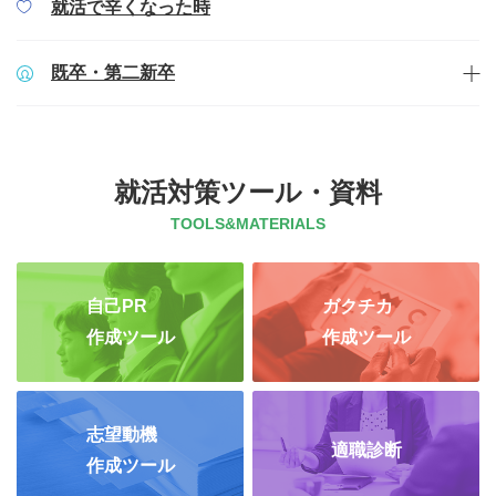
就活で辛くなった時
既卒・第二新卒
就活対策ツール・資料
TOOLS&MATERIALS
自己PR
ガクチカ
作成ツール
作成ツール
志望動機
適職診断
作成ツール