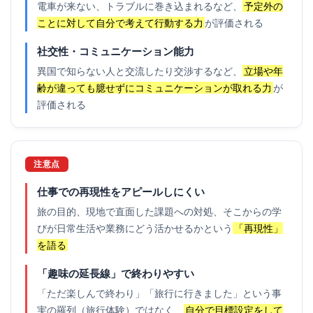
電車が来ない、トラブルに巻き込まれるなど、
予定外の
ことに対して自分で考えて行動する力
が評価される
社交性・コミュニケーション能力
異国で知らない人と交流したり交渉するなど、
立場や年
齢が違っても臆せずにコミュニケーションが取れる力
が
評価される
注意点
仕事での再現性をアピールしにくい
旅の目的、現地で直面した課題への対処、そこからの学
びが日常生活や業務にどう活かせるかという
「再現性」
を語る
「趣味の延長線」で終わりやすい
「ただ楽しんで終わり」「旅行に行きました」という事
実の羅列（旅行体験）ではなく、
自分で目標設定をして