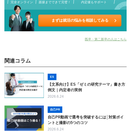
完全オンライン
面接までできて完璧！
内定後もサポート
まずは就活の悩みを相談してみる
既卒・第二新卒の人はこちら
関連コラム
ES
【文系向け】ES「ゼミの研究テーマ」書き方
例文｜内定者の実例
2026.6.24
自己PR
自己PR動画で選考を突破するには│対策ポイ
ントと撮影の5つのコツ
2026.6.24