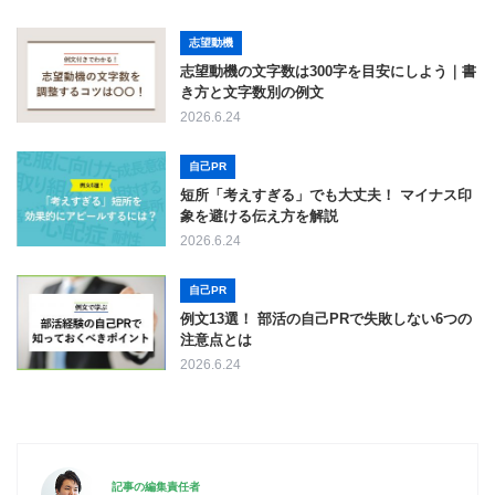
志望動機
志望動機の文字数は300字を目安にしよう｜書
き方と文字数別の例文
2026.6.24
自己PR
短所「考えすぎる」でも大丈夫！ マイナス印
象を避ける伝え方を解説
2026.6.24
自己PR
例文13選！ 部活の自己PRで失敗しない6つの
注意点とは
2026.6.24
記事の編集責任者