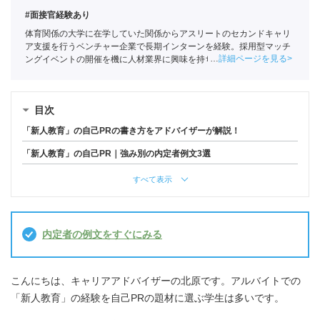
#面接官経験あり
体育関係の大学に在学していた関係からアスリートのセカンドキャリ
ア支援を行うベンチャー企業で長期インターンを経験。採用型マッチ
詳細ページを見る
ングイベントの開催を機に人材業界に興味を持ち始め、ポートに新卒
入社。
全国民営職業紹介事業協会
職業紹介責任者（001-230209002-
05665）
目次
「新人教育」の自己PRの書き方をアドバイザーが解説！
「新人教育」の自己PR｜強み別の内定者例文3選
すべて表示
内定者の例文をすぐにみる
こんにちは、キャリアアドバイザーの北原です。アルバイトでの
「新人教育」の経験を自己PRの題材に選ぶ学生は多いです。