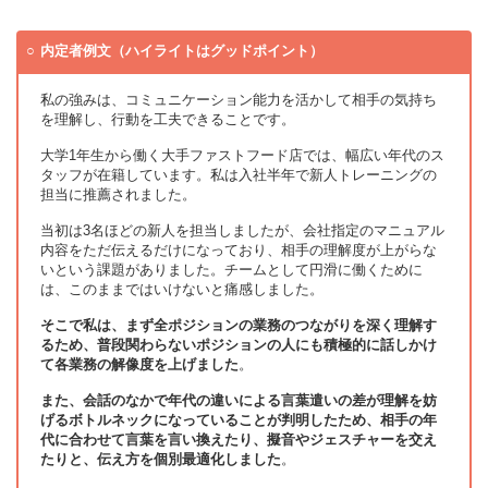
内定者例文（ハイライトはグッドポイント）
私の強みは、コミュニケーション能力を活かして相手の気持ち
を理解し、行動を工夫できることです。
大学1年生から働く大手ファストフード店では、幅広い年代のス
タッフが在籍しています。私は入社半年で新人トレーニングの
担当に推薦されました。
当初は3名ほどの新人を担当しましたが、会社指定のマニュアル
内容をただ伝えるだけになっており、相手の理解度が上がらな
いという課題がありました。チームとして円滑に働くために
は、このままではいけないと痛感しました。
そこで私は、まず全ポジションの業務のつながりを深く理解す
るため、普段関わらないポジションの人にも積極的に話しかけ
て各業務の解像度を上げました
。
また、会話のなかで年代の違いによる言葉遣いの差が理解を妨
げるボトルネックになっていることが判明したため、相手の年
代に合わせて言葉を言い換えたり、擬音やジェスチャーを交え
たりと、伝え方を個別最適化しました
。