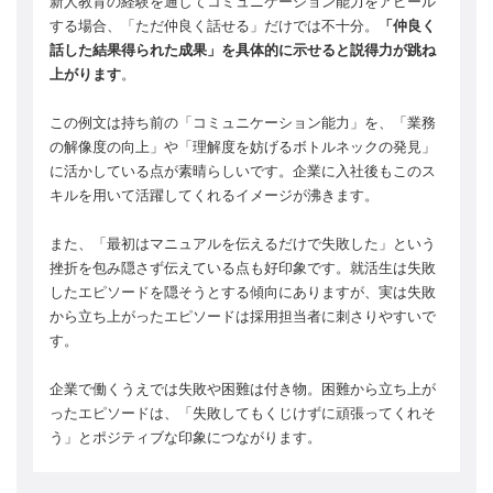
新人教育の経験を通してコミュニケーション能力をアピール
する場合、「ただ仲良く話せる」だけでは不十分。
「仲良く
話した結果得られた成果」を具体的に示せると説得力が跳ね
上がります
。
この例文は持ち前の「コミュニケーション能力」を、「業務
の解像度の向上」や「理解度を妨げるボトルネックの発見」
に活かしている点が素晴らしいです。企業に入社後もこのス
キルを用いて活躍してくれるイメージが沸きます。
また、「最初はマニュアルを伝えるだけで失敗した」という
挫折を包み隠さず伝えている点も好印象です。就活生は失敗
したエピソードを隠そうとする傾向にありますが、実は失敗
から立ち上がったエピソードは採用担当者に刺さりやすいで
す。
企業で働くうえでは失敗や困難は付き物。困難から立ち上が
ったエピソードは、「失敗してもくじけずに頑張ってくれそ
う」とポジティブな印象につながります。