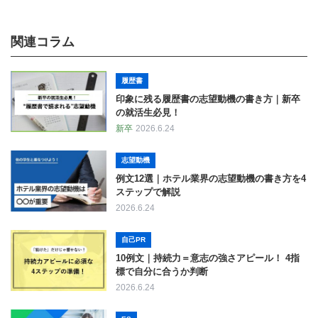
関連コラム
履歴書
印象に残る履歴書の志望動機の書き方｜新卒
の就活生必見！
新卒
2026.6.24
志望動機
例文12選｜ホテル業界の志望動機の書き方を4
ステップで解説
2026.6.24
自己PR
10例文｜持続力＝意志の強さアピール！ 4指
標で自分に合うか判断
2026.6.24