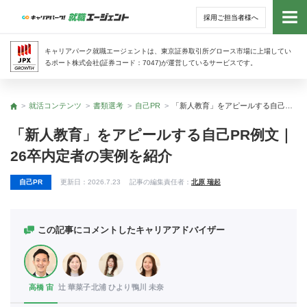
採用ご担当者様へ
トッ
キャリアパーク就職エージェントは、東京証券取引所グロース市場に上場してい
るポート株式会社(証券コード：7047)が運営しているサービスです。
サー
就活コンテンツ
書類選考
自己PR
「新人教育」をアピールする自己PR例文｜26卒内定者の実例を紹介
トップ
アド
「新人教育」をアピールする自己PR例文｜
26卒内定者の実例を紹介
利用
自己PR
更新日：
2026.7.23
記事の編集責任者：
北原 瑞起
就活
経営
この記事にコメントしたキャリアアドバイザー
無料
高橋 宙
辻 華菜子
北浦 ひより
鴨川 未奈