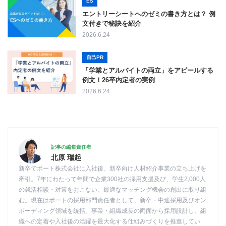
ES
エントリーシートへのゼミの書き方とは？ 例
文付きで秘訣を紹介
2026.6.24
自己PR
「学業とアルバイトの両立」をアピールする
例文！26卒内定者の実例
2026.6.24
記事の編集責任者
北原 瑞起
新卒でポート株式会社に入社後、新卒向け人材紹介事業の立ち上げを
牽引。7年にわたって年間で企業300社の採用支援及び、学生2,000人
の就活相談・対策をおこない、最適なマッチング機会の創出に取り組
む。現在はポートの採用部門責任者として、新卒・中途採用及びオン
ボーディング領域を統括。事業・組織成長の両面から採用設計し、組
織への定着や入社後の活躍を最大化する仕組みづくりを推進してい