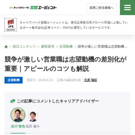
採用ご担当者様へ
トッ
キャリアパーク就職エージェントは、東京証券取引所グロース市場に上場してい
るポート株式会社(証券コード：7047)が運営しているサービスです。
サー
就活コンテンツ
書類選考
志望動機
競争が激しい営業職は志望動機の差別化が重要｜アピールのコツも解説
トップ
アド
競争が激しい営業職は志望動機の差別化が
重要｜アピールのコツも解説
利用
志望動機
更新日：
2026.6.24
記事の編集責任者：
北原 瑞起
就活
経営
この記事にコメントしたキャリアアドバイザー
無料
吉川 智也
塩田 健斗