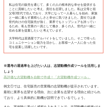
私は住宅の販売を通じて、多くの人の根本的な幸せを提供する
ことに貢献したいと考え、貴社を志望しました。私は父母と祖
父母3世代で住んでおり、大学になって一人暮らしを始め、家族
と一緒に暮らす素晴らしさと幸せに気づきました。貴社では多
世代向けの住宅販売が強く、業界でもトップシェアを誇ってい
るため、私も営業の一員として働き、多くの人、世代が一緒に
住める家を提案したいと考えています。
大学時代は居酒屋でアルバイトをしていました。そこで培った
コミュニケーション能力を活かし、お客様一人一人に合った住
宅を提案し活躍したいです。
※選考の通過率を上げたい人は、志望動機作成ツールを活用しま
しょう
高評価な志望動機を自動で作成！「志望動機作成ツール」
例文①では、住宅販売の営業職の志望動機が提示されています。
最初に業界を志望する理由、次に企業を志望する理由と続けられ
ており、より具体的に動機が説明できているでしょう。
また、実体験に基づく感想を入れることで、志望動機の根拠づけ