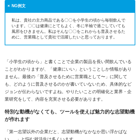
NG例文
私は、貴社の主力商品である〇〇を小学生の頃から毎朝飲んで
います。〇〇は健康にとてもよく、冬に半袖で過ごしていても
風邪をひきません。私はそんな〇〇をこれからも普及させるた
めに、営業職として貴社で活躍したいと思っております。
「小学生の頃から」と書くことで企業の製品を長い間飲んでいる
ことがわかりますが、「健康にいい」ということしか情報があり
ません。最後の「普及させるために営業職として〜」に関して
も、どのように普及させるのかが書いていないため、具体的なビ
ジョンが伝わらないですよね。やりたいことの明確化と業界・企
業研究をして、内容を充実させる必要があります。
特別な動機がなくても、ツールを使えば魅力的な志望動機
が作れます
「第一志望以外の企業だと、志望動機がなかなか思い浮かばな
い......」と悩む就活生は多くいます。