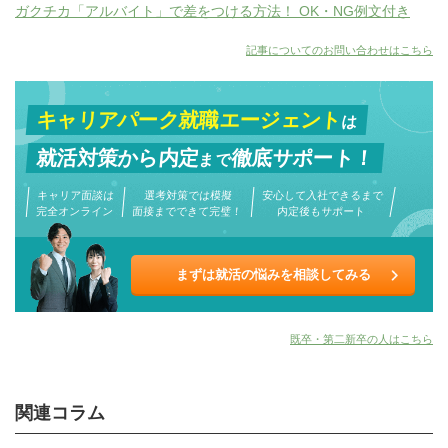
ガクチカ「アルバイト」で差をつける方法！ OK・NG例文付き
記事についてのお問い合わせはこちら
キャリアパーク就職エージェント
は
就活対策から
内定
徹底サポート！
まで
キャリア面談は
選考対策では模擬
安心して入社できるまで
完全オンライン
面接までできて完璧！
内定後もサポート
まずは就活の悩みを相談してみる
既卒・第二新卒の人はこちら
関連コラム