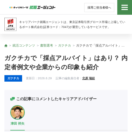
採用ご担当者様へ
トッ
キャリアパーク就職エージェントは、東京証券取引所グロース市場に上場してい
るポート株式会社(証券コード：7047)が運営しているサービスです。
サー
就活コンテンツ
書類選考
ガクチカ
ガクチカで「採点アルバイト」はあり？ 内定者例文や企業からの印象も紹介
トップ
アド
ガクチカで「採点アルバイト」はあり？ 内
定者例文や企業からの印象も紹介
利用
ガクチカ
更新日：
2026.6.29
記事の編集責任者：
北原 瑞起
就活
経営
この記事にコメントしたキャリアアドバイザー
無料
津田 祥矢