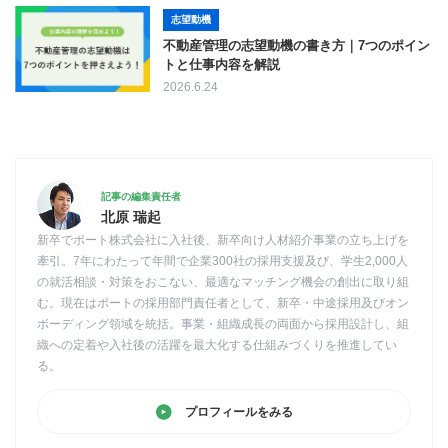
志望動機
不動産管理の志望動機の書き方｜7つのポイン
トと仕事内容を解説
2026.6.24
記事の編集責任者
北原 瑞起
新卒でポート株式会社に入社後、新卒向け人材紹介事業の立ち上げを
牽引。7年にわたって年間で企業300社の採用支援及び、学生2,000人
の就活相談・対策をおこない、最適なマッチング機会の創出に取り組
む。現在はポートの採用部門責任者として、新卒・中途採用及びオン
ボーディング領域を統括。事業・組織成長の両面から採用設計し、組
織への定着や入社後の活躍を最大化する仕組みづくりを推進してい
る。
プロフィールをみる