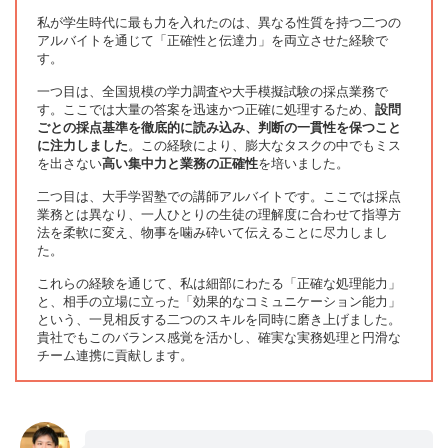
私が学生時代に最も力を入れたのは、異なる性質を持つ二つの
アルバイトを通じて「正確性と伝達力」を両立させた経験で
す。
一つ目は、全国規模の学力調査や大手模擬試験の採点業務で
す。ここでは大量の答案を迅速かつ正確に処理するため、
設問
ごとの採点基準を徹底的に読み込み、判断の一貫性を保つこと
に注力しました
。この経験により、膨大なタスクの中でもミス
を出さない
高い集中力と業務の正確性
を培いました。
二つ目は、大手学習塾での講師アルバイトです。ここでは採点
業務とは異なり、一人ひとりの生徒の理解度に合わせて指導方
法を柔軟に変え、物事を噛み砕いて伝えることに尽力しまし
た。
これらの経験を通じて、私は細部にわたる「正確な処理能力」
と、相手の立場に立った「効果的なコミュニケーション能力」
という、一見相反する二つのスキルを同時に磨き上げました。
貴社でもこのバランス感覚を活かし、確実な実務処理と円滑な
チーム連携に貢献します。