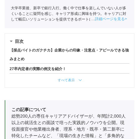
大学卒業後、新卒で銀行入行。働く中で仕事を楽しんでいない人が多
くいることに疑問を感じ、キャリア形成に興味を持つ。キャリアに対
詳細ページを見る
して幅広いソリューションを提供できるポートに入社し、現在はキャ
リアアドバイザーとして学生のキャリア形成を支援している。
目次
【採点バイトのガクチカ】企業からの印象・注意点・アピールできる強
みまとめ
27卒内定者の実際の例文を紹介！
すべて表示
この記事について
総勢200人の専任キャリアアドバイザーが、年間計2,000人
以上の就活生との面談で培った実践的ノウハウを公開。現
役面接官や他業種出身者、理系・地方・既卒・第二新卒に
特化したチームなど、「現場の生きた情報」と「多角的な