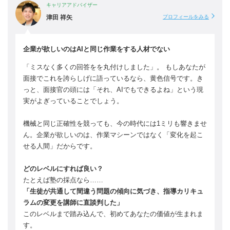
キャリアアドバイザー
津田 祥矢
プロフィールをみる
企業が欲しいのはAIと同じ作業をする人材でない
「ミスなく多くの回答をを丸付けしました」。 もしあなたが
面接でこれを誇らしげに語っているなら、黄色信号です。き
っと、面接官の頭には「それ、AIでもできるよね」という現
実がよぎっていることでしょう。
機械と同じ正確性を競っても、今の時代には1ミリも響きませ
ん。企業が欲しいのは、作業マシーンではなく「変化を起こ
せる人間」だからです。
どのレベルにすれば良い？
たとえば塾の採点なら……
「生徒が共通して間違う問題の傾向に気づき、指導カリキュ
ラムの変更を講師に直談判した」
このレベルまで踏み込んで、初めてあなたの価値が生まれま
す。