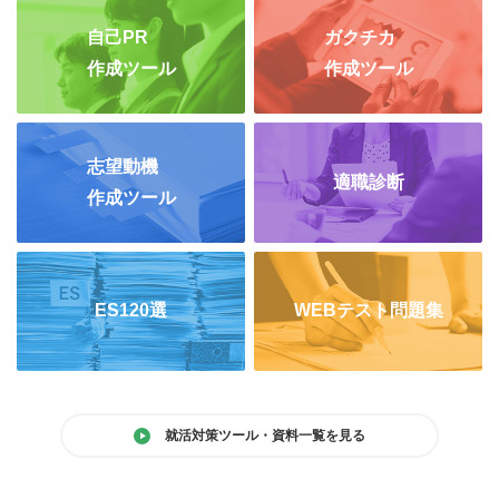
自己PR
ガクチカ
作成ツール
作成ツール
志望動機
適職診断
作成ツール
ES120選
WEBテスト問題集
就活対策ツール・資料一覧を見る