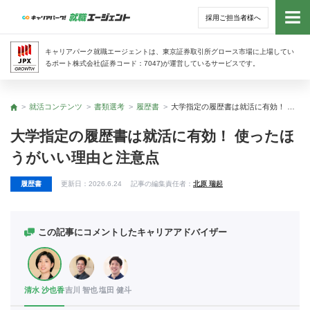
採用ご担当者様へ
トッ
キャリアパーク就職エージェントは、東京証券取引所グロース市場に上場してい
るポート株式会社(証券コード：7047)が運営しているサービスです。
サー
就活コンテンツ
書類選考
履歴書
大学指定の履歴書は就活に有効！ 使ったほうがいい理由と注意点
トップ
アド
大学指定の履歴書は就活に有効！ 使ったほ
うがいい理由と注意点
利用
履歴書
更新日：
2026.6.24
記事の編集責任者：
北原 瑞起
就活
経営
この記事にコメントしたキャリアアドバイザー
無料
清水 沙也香
吉川 智也
塩田 健斗