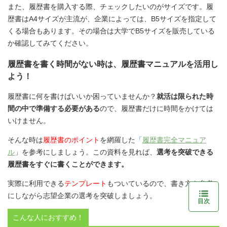
また、履歴書を購入する際、チェックしたいのがサイズです。履
歴書はA4サイズが主流が、企業によっては、B5サイズを指定して
くる場合もあります。その場合は大学でB5サイズを販売している
か確認してみてください。
履歴書を書く時間がない時は、履歴書マニュアルを活用し
よう！
履歴書に何を書けばいいか困っていませんか？
就活は限られた時
間の中で準備する必要がある
ので、履歴書だけに時間をかけては
いけません。
そんな時は
履歴書のポイント
を網羅した
「
履歴書完全マニュア
ル
」を参考にしましょう。この資料を見れば、
選考を突破できる
履歴書をすぐに書くことができます。
実際に利用できる
テンプレート
もついているので、書き方を参考
にしながら志望企業の選考を突破しましょう。
目次
こんな人におすすめ！