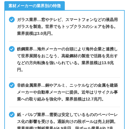
素材メーカーの業界別の特徴
ガラス業界…窓やテレビ、スマートフォンなどの液晶用
ガラスを製造。世界でもトップクラスのシェアを誇る。
業界規模は3.0兆円。
鉄鋼業界…海外メーカーの台頭により海外企業と連携し
て世界展開をおこなう、高級鋼材の製造で活路を見出す
などの方向転換を強いられている。業界規模は13.9兆
円。
非鉄金属業界…銅やアルミ、ニッケルなどの金属を建築
メーカーや自動車メーカーに提供。近年はリサイクル事
業への取り組みを強化中。業界規模は12.7兆円。
紙・パルプ業界…需要は安定しているもののペーパーレ
ス化の影響を受ける。通販向けの段ボールは売上好調。
業界規模は製紙業界が4.9兆円、段ボール業界が0.7兆