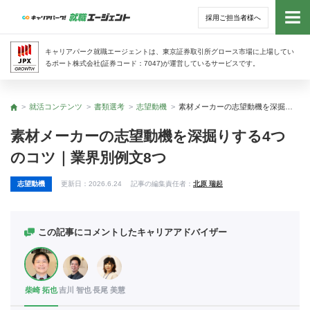
採用ご担当者様へ
トッ
キャリアパーク就職エージェントは、東京証券取引所グロース市場に上場してい
るポート株式会社(証券コード：7047)が運営しているサービスです。
サー
就活コンテンツ
書類選考
志望動機
素材メーカーの志望動機を深掘りする4つのコツ｜業界別例文8つ
トップ
アド
素材メーカーの志望動機を深掘りする4つ
のコツ｜業界別例文8つ
利用
志望動機
更新日：
2026.6.24
記事の編集責任者：
北原 瑞起
就活
経営
この記事にコメントしたキャリアアドバイザー
無料
柴崎 拓也
吉川 智也
長尾 美慧