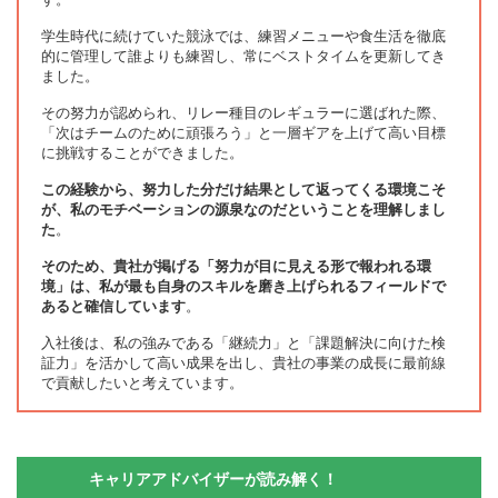
学生時代に続けていた競泳では、練習メニューや食生活を徹底
的に管理して誰よりも練習し、常にベストタイムを更新してき
ました。
その努力が認められ、リレー種目のレギュラーに選ばれた際、
「次はチームのために頑張ろう」と一層ギアを上げて高い目標
に挑戦することができました。
この経験から、努力した分だけ結果として返ってくる環境こそ
が、私のモチベーションの源泉なのだということを理解しまし
た
。
そのため、貴社が掲げる「努力が目に見える形で報われる環
境」は、私が最も自身のスキルを磨き上げられるフィールドで
あると確信しています
。
入社後は、私の強みである「継続力」と「課題解決に向けた検
証力」を活かして高い成果を出し、貴社の事業の成長に最前線
で貢献したいと考えています。
キャリアアドバイザーが読み解く！