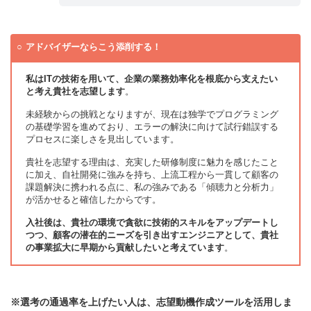
アドバイザーならこう添削する！
私はITの技術を用いて、企業の業務効率化を根底から支えたい
と考え貴社を志望します
。
未経験からの挑戦となりますが、現在は独学でプログラミング
の基礎学習を進めており、エラーの解決に向けて試行錯誤する
プロセスに楽しさを見出しています。
貴社を志望する理由は、充実した研修制度に魅力を感じたこと
に加え、自社開発に強みを持ち、上流工程から一貫して顧客の
課題解決に携われる点に、私の強みである「傾聴力と分析力」
が活かせると確信したからです。
入社後は、貴社の環境で貪欲に技術的スキルをアップデートし
つつ、顧客の潜在的ニーズを引き出すエンジニアとして、貴社
の事業拡大に早期から貢献したいと考えています
。
※選考の通過率を上げたい人は、志望動機作成ツールを活用しま