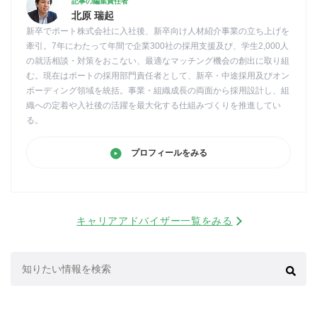
記事の編集責任者
北原 瑞起
新卒でポート株式会社に入社後、新卒向け人材紹介事業の立ち上げを
牽引。7年にわたって年間で企業300社の採用支援及び、学生2,000人
の就活相談・対策をおこない、最適なマッチング機会の創出に取り組
む。現在はポートの採用部門責任者として、新卒・中途採用及びオン
ボーディング領域を統括。事業・組織成長の両面から採用設計し、組
織への定着や入社後の活躍を最大化する仕組みづくりを推進してい
る。
プロフィールをみる
キャリアアドバイザー一覧をみる
検
索: