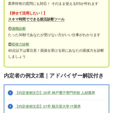
業界特有の質問にも対応！ そのまま使えるESが作れます
【併せて活用したい！】
スキマ時間でできる就活診断ツール
①
適職診断
たった30秒であなたが受けない方がいい仕事がわかります
②
面接力診断
40点以下は要注意！面接を受ける前にあなたの面接力を診断
しましょう
内定者の例文2選｜アドバイザー解説付き
【内定者例文①】26卒 神戸電子専門学校 人材業界
【内定者例文②】27卒 順天堂大学 IT業界