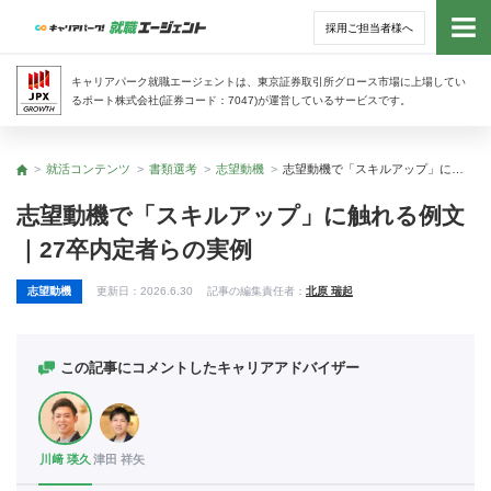
採用ご担当者様へ
トッ
キャリアパーク就職エージェントは、東京証券取引所グロース市場に上場してい
るポート株式会社(証券コード：7047)が運営しているサービスです。
サー
就活コンテンツ
書類選考
志望動機
志望動機で「スキルアップ」に触れる例文｜27卒内定者らの実例
トップ
アド
志望動機で「スキルアップ」に触れる例文
｜27卒内定者らの実例
利用
志望動機
更新日：
2026.6.30
記事の編集責任者：
北原 瑞起
就活
経営
この記事にコメントしたキャリアアドバイザー
無料
川﨑 瑛久
津田 祥矢