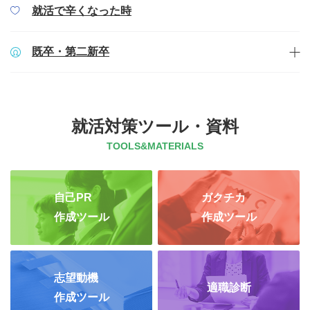
就活で辛くなった時
既卒・第二新卒
就活対策ツール・資料
TOOLS&MATERIALS
自己PR
ガクチカ
作成ツール
作成ツール
志望動機
適職診断
作成ツール