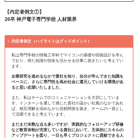
【内定者例文①】
26卒 神戸電子専門学校 人材業界
内定者例文（ハイライトはグッドポイント）
私は専門学校の情報工学科でマイコンの基礎や回路設計を学ん
でおり、得た知識や技術を活かせる仕事に就きたいと考えてい
ます。
企業研究を進めるなかで貴社を知り、自分が学んできた知識を
ベースに、さらに専門性を高め社会に還元していける環境があ
ると思い志望いたしました
。
また、私はチームでのコミュニケーションを大切にしていま
す。インターンを通して感じた貴社の温かい社風のなかであれ
ば、相互理解を深めながら信頼関係を築き、チームの一員とし
て活躍できると考えています。
まだまだ未熟な点も多いですが、実践的なフォローアップ研修
など教育体制が充実している貴社において、主体的にスキルの
アップデートを図り、一日も早くプロジェクトに貢献できる人