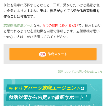
何社も選考に応募するとなると、正直、受かりたいけど熱意が低
い企業もありますよね。
実は、熱意がなくても受かる志望動機を
作ることは可能です
。
志望動機作成ツール
なら、
5つの質問に答えるだけ
で、採用したい
と思われるような志望動機を自動で作成します。志望動機が思い
つかない人は、ぜひ活用してみてください。
作成スタート
無料
記事についてのお問い合わせはこちら
キャリアパーク就職エージェント
は
就活対策から
内定
徹底サポート！
まで
キャリア面談は
選考対策では模擬
安心して入社できるまで