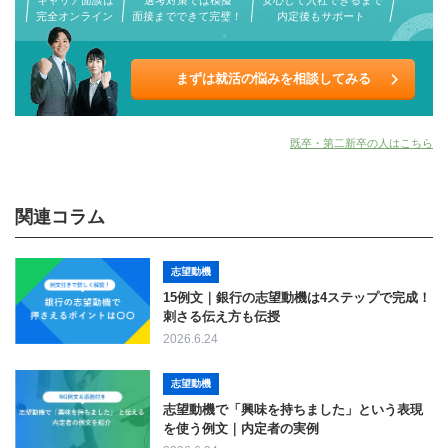
完全オンライン
面接までできて完璧！
内定後もサポート
まずは就活の悩みを相談してみる
既卒・第二新卒の人はこちら
関連コラム
志望動機
15例文｜銀行の志望動機は4ステップで完成！
刺さる伝え方も伝授
2026.6.24
志望動機
志望動機で「興味を持ちました」という表現
を使う例文｜内定者の実例