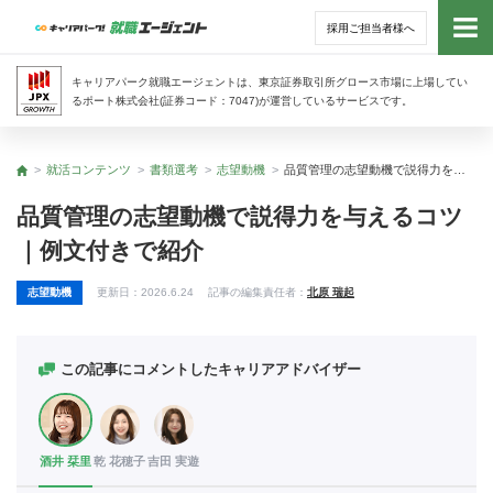
採用ご担当者様へ
トッ
キャリアパーク就職エージェントは、東京証券取引所グロース市場に上場してい
るポート株式会社(証券コード：7047)が運営しているサービスです。
サー
就活コンテンツ
書類選考
志望動機
品質管理の志望動機で説得力を与えるコツ｜例文付きで紹介
トップ
アド
品質管理の志望動機で説得力を与えるコツ
｜例文付きで紹介
利用
志望動機
更新日：
2026.6.24
記事の編集責任者：
北原 瑞起
就活
経営
この記事にコメントしたキャリアアドバイザー
無料
酒井 栞里
乾 花穂子
吉田 実遊