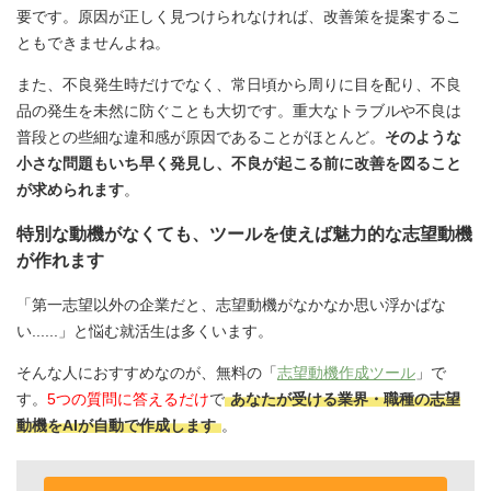
要です。原因が正しく見つけられなければ、改善策を提案するこ
ともできませんよね。
また、不良発生時だけでなく、常日頃から周りに目を配り、不良
品の発生を未然に防ぐことも大切です。重大なトラブルや不良は
普段との些細な違和感が原因であることがほとんど。
そのような
小さな問題もいち早く発見し、不良が起こる前に改善を図ること
が求められます
。
特別な動機がなくても、ツールを使えば魅力的な志望動機
が作れます
「第一志望以外の企業だと、志望動機がなかなか思い浮かばな
い......」と悩む就活生は多くいます。
そんな人におすすめなのが、無料の「
志望動機作成ツール
」で
す。
5つの質問に答えるだけ
で
あなたが受ける業界・職種の志望
動機をAIが自動で作成します
。