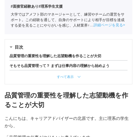
#面接官経験あり
#理系学生支援
大学ではアメフト部のマネージャーとして、練習やチームの運営をサ
ポート。この経験を通して、自身のサポートにより相手が目標を達成
詳細ページを見る
する姿を見ることにやりがいを感じ、人材業界を目指す。ポートに新
卒入社し、理系学生をメインに支援。
キャリアコンサルタント
（登録
番号23034402）/
全国民営職業紹介事業協会
職業紹介責任者（001-
230123001-05662）
目次
品質管理の重要性を理解した志望動機を作ることが大切
そもそも品質管理って？ まずは仕事内容の理解から始めよう
すべて表示
品質管理の重要性を理解した志望動機を作
ることが大切
こんにちは、キャリアアドバイザーの北原です。主に理系の学生
から、