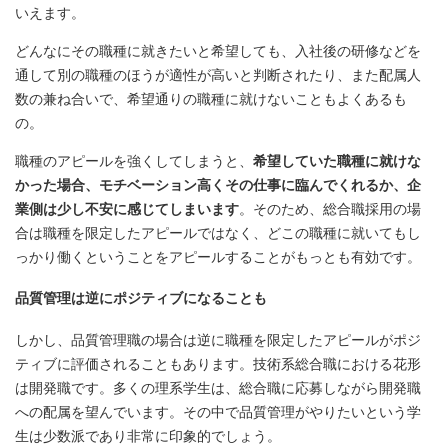
いえます。
どんなにその職種に就きたいと希望しても、入社後の研修などを
通して別の職種のほうが適性が高いと判断されたり、また配属人
数の兼ね合いで、希望通りの職種に就けないこともよくあるも
の。
職種のアピールを強くしてしまうと、
希望していた職種に就けな
かった場合、モチベーション高くその仕事に臨んでくれるか、企
業側は少し不安に感じてしまいます
。そのため、総合職採用の場
合は職種を限定したアピールではなく、どこの職種に就いてもし
っかり働くということをアピールすることがもっとも有効です。
品質管理は逆にポジティブになることも
しかし、品質管理職の場合は逆に職種を限定したアピールがポジ
ティブに評価されることもあります。技術系総合職における花形
は開発職です。多くの理系学生は、総合職に応募しながら開発職
への配属を望んでいます。その中で品質管理がやりたいという学
生は少数派であり非常に印象的でしょう。