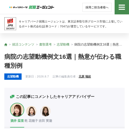
採用ご担当者様へ
トッ
キャリアパーク就職エージェントは、東京証券取引所グロース市場に上場してい
るポート株式会社(証券コード：7047)が運営しているサービスです。
サー
就活コンテンツ
書類選考
志望動機
病院の志望動機例文16選｜熱意が伝わる職種別例
トップ
アド
病院の志望動機例文16選｜熱意が伝わる職
種別例
利用
志望動機
更新日：
2026.8.7
記事の編集責任者：
北原 瑞起
就活
経営
この記事にコメントしたキャリアアドバイザー
無料
酒井 栞里
乾 花穂子
吉田 実遊