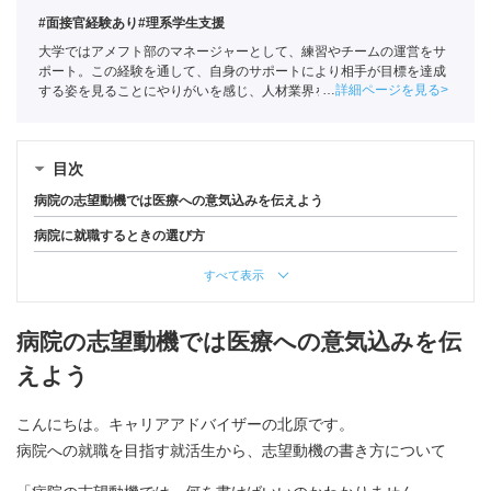
#面接官経験あり
#理系学生支援
大学ではアメフト部のマネージャーとして、練習やチームの運営をサ
ポート。この経験を通して、自身のサポートにより相手が目標を達成
詳細ページを見る
する姿を見ることにやりがいを感じ、人材業界を目指す。ポートに新
卒入社し、理系学生をメインに支援。
キャリアコンサルタント
（登録
番号23034402）/
全国民営職業紹介事業協会
職業紹介責任者（001-
230123001-05662）
目次
病院の志望動機では医療への意気込みを伝えよう
病院に就職するときの選び方
すべて表示
病院の志望動機では医療への意気込みを伝
えよう
こんにちは。キャリアアドバイザーの北原です。
病院への就職を目指す就活生から、志望動機の書き方について