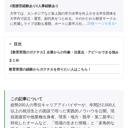
#面接官経験あり
#人事経験あり
大学では、カンボジアなど途上国の学力水準を向上させる学生団体を
大学内で設立・運営。副代表をつとめる。そのかたわら軽音サークル
詳細ページを見る
に所属しライブ活動も展開。ポートに新卒入社。
全国民営職業紹介事
業協会
職業紹介責任者（001-230123001-05663）
目次
【教育実習のガクチカ】企業からの印象・注意点・アピールできる強み
まとめ
教育実習の経験からガクチカを作りたい人はこちら！
この記事について
総勢200人の専任キャリアアドバイザーが、年間計2,000人
以上の就活生との面談で培った実践的ノウハウを公開。現
役面接官や他業種出身者、理系・地方・既卒・第二新卒に
特化したチームなど、「現場の生きた情報」と「多角的な