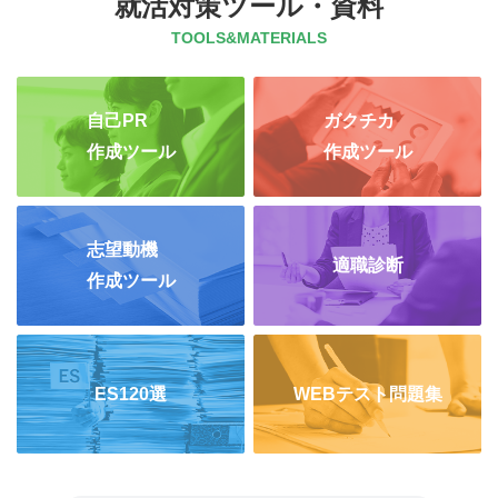
就活対策ツール・資料
TOOLS&MATERIALS
自己PR
ガクチカ
作成ツール
作成ツール
志望動機
適職診断
作成ツール
ES120選
WEBテスト問題集