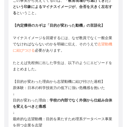
この事実から見えてくるのは、
「教育現場から逃げてきた」
という印象によるマイナスイメージが、合否を大きく左右す
る
ということ。
【内定獲得のカギは「目的が変わった動機」の言語化】
マイナスイメージを回避するには、なぜ教員でなく一般企業
でなければならないのかを明確に伝え、そのうえで
志望動機
に結びつける
必要があります。
たとえば先程例に出した学生は、以下のようにエピソードを
まとめました。
【目的が変わった理由から志望動機に結び付けた過程】
原体験：日本の科学技術力の低下に強い危機感を抱いた
↓
目的が変わった理由：
学校の内部でなく外側から仕組み自体
を変えるべきと痛感
↓
最終的な志望動機：目的を果たすため理系データベース事業
を持つ企業を志望