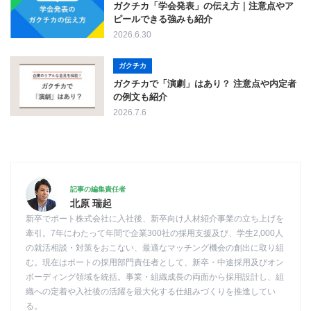
ガクチカ「学会発表」の伝え方｜注意点やア
ピールできる強みも紹介
2026.6.30
ガクチカ
ガクチカで「演劇」はあり？ 注意点や内定者
の例文も紹介
2026.7.6
記事の編集責任者
北原 瑞起
新卒でポート株式会社に入社後、新卒向け人材紹介事業の立ち上げを
牽引。7年にわたって年間で企業300社の採用支援及び、学生2,000人
の就活相談・対策をおこない、最適なマッチング機会の創出に取り組
む。現在はポートの採用部門責任者として、新卒・中途採用及びオン
ボーディング領域を統括。事業・組織成長の両面から採用設計し、組
織への定着や入社後の活躍を最大化する仕組みづくりを推進してい
る。