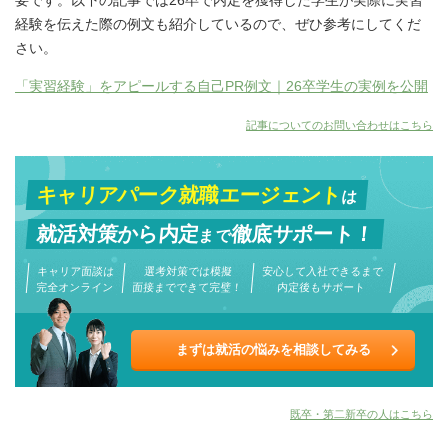
要です。以下の記事では26卒で内定を獲得した学生が実際に実習
経験を伝えた際の例文も紹介しているので、ぜひ参考にしてくだ
さい。
「実習経験」をアピールする自己PR例文｜26卒学生の実例を公開
記事についてのお問い合わせはこちら
キャリアパーク就職エージェント
は
就活対策から
内定
徹底サポート！
まで
キャリア面談は
選考対策では模擬
安心して入社できるまで
完全オンライン
面接までできて完璧！
内定後もサポート
まずは就活の悩みを相談してみる
既卒・第二新卒の人はこちら