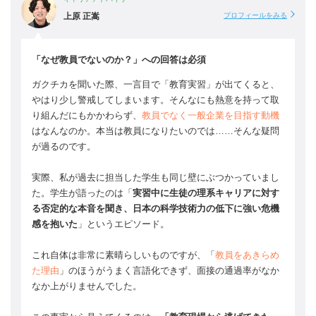
上原 正嵩
プロフィールをみる
「なぜ教員でないのか？」への回答は必須
ガクチカを聞いた際、一言目で「教育実習」が出てくると、
やはり少し警戒してしまいます。そんなにも熱意を持って取
り組んだにもかかわらず、
教員でなく一般企業を目指す動機
はなんなのか。本当は教員になりたいのでは……そんな疑問
が過るのです。
実際、私が過去に担当した学生も同じ壁にぶつかっていまし
た。学生が語ったのは「
実習中に生徒の理系キャリアに対す
る否定的な本音を聞き、日本の科学技術力の低下に強い危機
感を抱いた
」というエピソード。
これ自体は非常に素晴らしいものですが、「
教員をあきらめ
た理由
」のほうがうまく言語化できず、面接の通過率がなか
なか上がりませんでした。