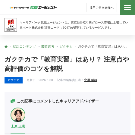
採用ご担当者様へ
トッ
キャリアパーク就職エージェントは、東京証券取引所グロース市場に上場してい
るポート株式会社(証券コード：7047)が運営しているサービスです。
サー
就活コンテンツ
書類選考
ガクチカ
ガクチカで「教育実習」はあり？ 注意点や高評価のコツを解説
トップ
アド
ガクチカで「教育実習」はあり？ 注意点や
高評価のコツを解説
利用
ガクチカ
更新日：
2026.6.30
記事の編集責任者：
北原 瑞起
就活
経営
この記事にコメントしたキャリアアドバイザー
無料
上原 正嵩