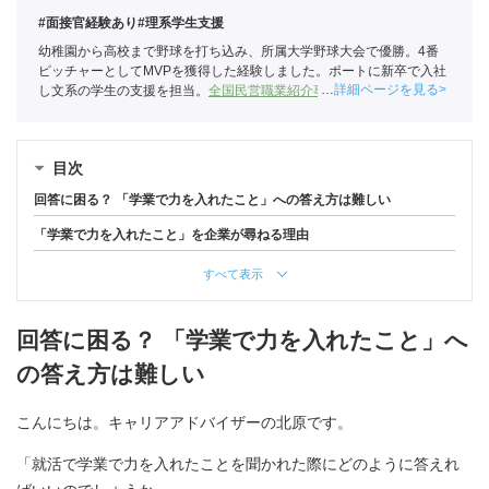
#面接官経験あり
#理系学生支援
幼稚園から高校まで野球を打ち込み、所属大学野球大会で優勝。4番
ピッチャーとしてMVPを獲得した経験しました。ポートに新卒で入社
詳細ページを見る
し文系の学生の支援を担当。
全国民営職業紹介事業協会
職業紹介責任
者（001-220824001-02874）
目次
回答に困る？ 「学業で力を入れたこと」への答え方は難しい
「学業で力を入れたこと」を企業が尋ねる理由
すべて表示
回答に困る？ 「学業で力を入れたこと」へ
の答え方は難しい
こんにちは。キャリアアドバイザーの北原です。
「就活で学業で力を入れたことを聞かれた際にどのように答えれ