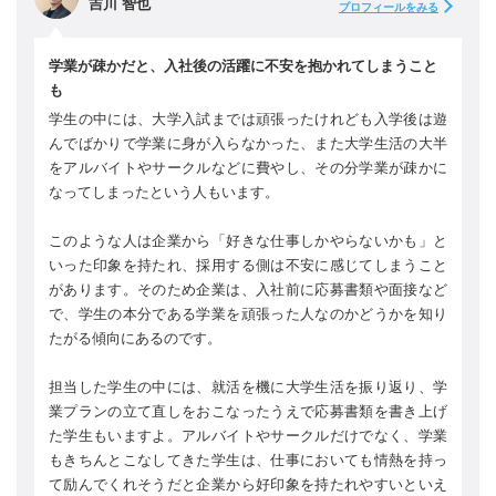
吉川 智也
プロフィールをみる
学業が疎かだと、入社後の活躍に不安を抱かれてしまうこと
も
学生の中には、大学入試までは頑張ったけれども入学後は遊
んでばかりで学業に身が入らなかった、また大学生活の大半
をアルバイトやサークルなどに費やし、その分学業が疎かに
なってしまったという人もいます。
このような人は企業から「好きな仕事しかやらないかも」と
いった印象を持たれ、採用する側は不安に感じてしまうこと
があります。そのため企業は、入社前に応募書類や面接など
で、学生の本分である学業を頑張った人なのかどうかを知り
たがる傾向にあるのです。
担当した学生の中には、就活を機に大学生活を振り返り、学
業プランの立て直しをおこなったうえで応募書類を書き上げ
た学生もいますよ。アルバイトやサークルだけでなく、学業
もきちんとこなしてきた学生は、仕事においても情熱を持っ
て励んでくれそうだと企業から好印象を持たれやすいといえ