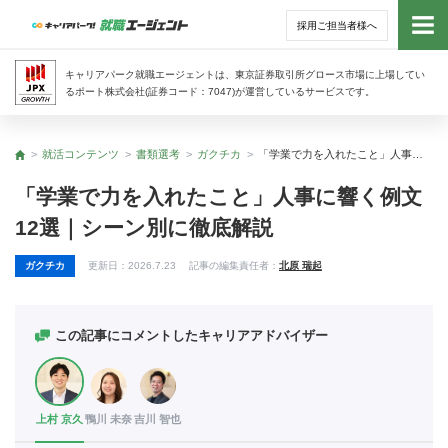
採用ご担当者様へ
トッ
キャリアパーク就職エージェントは、東京証券取引所グロース市場に上場してい
るポート株式会社(証券コード：7047)が運営しているサービスです。
サー
就活コンテンツ
書類選考
ガクチカ
「学業で力を入れたこと」人事に響く例文12選｜シーン別に徹底解説
トップ
アド
「学業で力を入れたこと」人事に響く例文
12選｜シーン別に徹底解説
利用
ガクチカ
更新日：
2026.7.23
記事の編集責任者：
北原 瑞起
就活
経営
この記事にコメントしたキャリアアドバイザー
無料
上村 京久
鴨川 未奈
吉川 智也