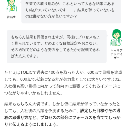
学業での取り組みが、これといって大きな結果にあま
り結びついていないです……。結果が伴っていないも
のは書かない方が良いですか？
就活生
もちろん結果も評価されますが、同様にプロセスもよ
く見られています。どのような目標設定をおこない、
その過程でどのような努力をしてきたかが記載できれ
キャリア
アドバイ
ば大丈夫ですよ。
ザー
たとえばTOEICで過去に400点を取った人が、600点で目標を達成
しても、800点で未達になる方が努力量としては大きいですよね。
入社後も高い目標に向かって前向きに頑張ってくれるイメージに
つながりやすいかもしれません。
結果ももちろん大切です。しかし仮に結果が伴っていなかったと
しても、入社後の活躍を予測するために、
設定した目標やその過
程の頑張り方など、プロセスの部分にフォーカスを当ててしっか
りと伝えるようにしましょう
。