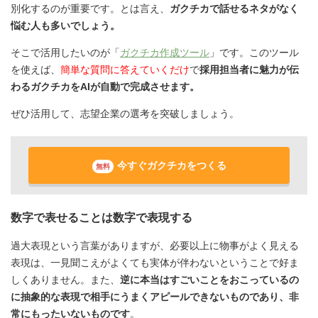
別化するのが重要です。とは言え、
ガクチカで話せるネタがなく
悩む人も多いでしょう。
そこで活用したいのが「
ガクチカ作成ツール
」です。このツール
を使えば、
簡単な質問に答えていくだけ
で
採用担当者に魅力が伝
わるガクチカをAIが自動で完成させます。
ぜひ活用して、志望企業の選考を突破しましょう。
今すぐガクチカをつくる
無料
数字で表せることは数字で表現する
過大表現という言葉がありますが、必要以上に物事がよく見える
表現は、一見聞こえがよくても実体が伴わないということで好ま
しくありません。また、
逆に本当はすごいことをおこっているの
に抽象的な表現で相手にうまくアピールできないものであり、非
常にもったいないものです
。