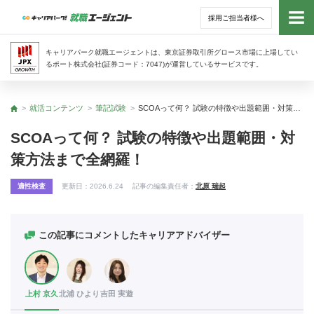
採用ご担当者様へ
トッ
キャリアパーク就職エージェントは、東京証券取引所グロース市場に上場してい
るポート株式会社(証券コード：7047)が運営しているサービスです。
サー
就活コンテンツ
筆記試験
SCOAって何？ 試験の特徴や出題範囲・対策方法まで全網羅！
トップ
アド
SCOAって何？ 試験の特徴や出題範囲・対
策方法まで全網羅！
利用
適性検査
更新日：
2026.6.24
記事の編集責任者：
北原 瑞起
就活
経営
この記事にコメントしたキャリアアドバイザー
無料
上村 京久
北浦 ひより
吉田 実遊