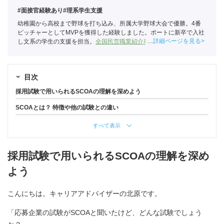
#面接官経験あり
#理系学生支援
幼稚園から高校まで野球を打ち込み、所属大学野球大会で優勝。4番
ピッチャーとしてMVPを獲得した経験しました。ポートに新卒で入社
詳細ページを見る
し文系の学生の支援を担当。
全国民営職業紹介事業協会
職業紹介責任
者（001-220824001-02874）
目次
採用試験で用いられるSCOAの理解を深めよう
SCOAとは？ 特徴や他の試験との違い
すべて表示
採用試験で用いられるSCOAの理解を深め
よう
こんにちは。キャリアアドバイザーの北原です。
「応募企業の試験がSCOAと聞いたけど、どんな試験でしょう