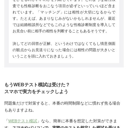
査でも性格診断をおこなう項目が必ずといっていいほど含ま
れています。「マッチング」には相性が大切になるからで
す。たとえば、あまりなじみがないかもしれませんが、最近
では結婚相談所などでもこのような性格診断制度を導入して
お見合い前に相手の相性を判断することもあるそうです。
決してどの回答が正解、というわけではなくてもし情意側面
の観点からお見送りになった場合には相性の問題が大きいと
いうことを頭に入れておきましょう。
もうWEBテスト模試は受けた？
スマホで実力をチェックしよう
問題集だけで対策すると、本番の時間制限などに慣れず焦る場合
もありますよね。
「
WEBテスト模試
」なら、簡単に本番を想定した対策ができま
す。
スマホやパソコンで、実際のテストを想定した模試を受ける