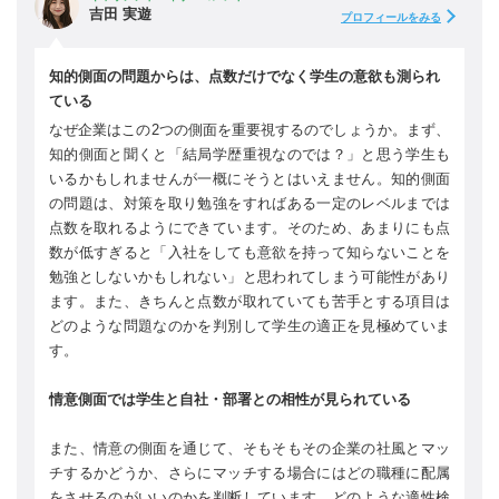
吉田 実遊
プロフィールをみる
知的側面の問題からは、点数だけでなく学生の意欲も測られ
ている
なぜ企業はこの2つの側面を重要視するのでしょうか。まず、
知的側面と聞くと「結局学歴重視なのでは？」と思う学生も
いるかもしれませんが一概にそうとはいえません。知的側面
の問題は、対策を取り勉強をすればある一定のレベルまでは
点数を取れるようにできています。そのため、あまりにも点
数が低すぎると「入社をしても意欲を持って知らないことを
勉強としないかもしれない」と思われてしまう可能性があり
ます。また、きちんと点数が取れていても苦手とする項目は
どのような問題なのかを判別して学生の適正を見極めていま
す。
情意側面では学生と自社・部署との相性が見られている
また、情意の側面を通じて、そもそもその企業の社風とマッ
チするかどうか、さらにマッチする場合にはどの職種に配属
をさせるのがいいのかを判断しています。どのような適性検