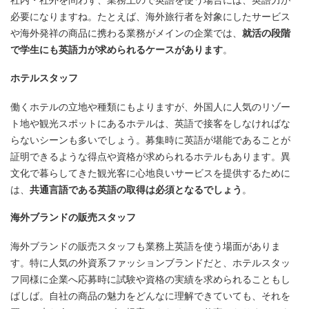
社内・社外を問わず、業務上ので英語を使う場合には、英語力が
必要になりますね。たとえば、海外旅行者を対象にしたサービス
や海外発祥の商品に携わる業務がメインの企業では、
就活の段階
で学生にも英語力が求められるケースがあります
。
ホテルスタッフ
働くホテルの立地や種類にもよりますが、外国人に人気のリゾー
ト地や観光スポットにあるホテルは、英語で接客をしなければな
らないシーンも多いでしょう。募集時に英語が堪能であることが
証明できるような得点や資格が求められるホテルもあります。異
文化で暮らしてきた観光客に心地良いサービスを提供するために
は、
共通言語である英語の取得は必須となるでしょう
。
海外ブランドの販売スタッフ
海外ブランドの販売スタッフも業務上英語を使う場面がありま
す。特に人気の外資系ファッションブランドだと、ホテルスタッ
フ同様に企業へ応募時に試験や資格の実績を求められることもし
ばしば。自社の商品の魅力をどんなに理解できていても、それを