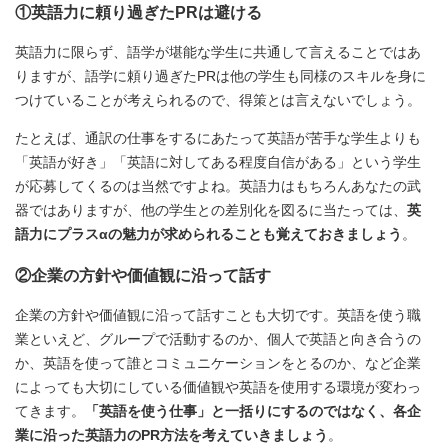
①英語力に頼り過ぎたPRは避ける
英語力に限らず、語学が堪能な学生に共通して言えることではあ
りますが、語学に頼り過ぎたPRは他の学生も同様のスキルを身に
つけていることが考えられるので、得策とは言えないでしょう。
たとえば、通訳の仕事をするにあたって英語が苦手な学生よりも
「英語が好き」「英語に対してある程度自信がある」という学生
が応募してくるのは当然ですよね。英語力はもちろんあなたの武
器ではありますが、他の学生との差別化を図るに当たっては、
英
語力にプラスαの魅力が求められることも覚えておきましょう
。
②企業の方針や価値観に沿って話す
企業の方針や価値観に沿って話すことも大切です。英語を使う職
業といえど、グループで活動するのか、個人で英語と向き合うの
か、英語を使って誰とコミュニケーションをとるのか、など企業
によっても大切にしている価値観や英語を使用する環境が変わっ
てきます。
「英語を使う仕事」と一括りにするのではなく、各企
業に沿った英語力のPR方法を考えていきましょう
。