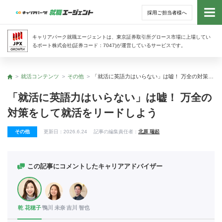
採用ご担当者様へ
トッ
キャリアパーク就職エージェントは、東京証券取引所グロース市場に上場してい
るポート株式会社(証券コード：7047)が運営しているサービスです。
サー
就活コンテンツ
その他
「就活に英語力はいらない」は嘘！ 万全の対策をして就活をリードしよう
トップ
アド
「就活に英語力はいらない」は嘘！ 万全の
対策をして就活をリードしよう
利用
その他
更新日：
2026.6.24
記事の編集責任者：
北原 瑞起
就活
経営
この記事にコメントしたキャリアアドバイザー
無料
乾 花穂子
鴨川 未奈
吉川 智也