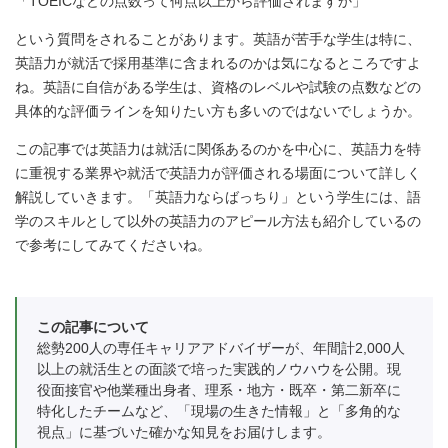
「TOEICなどの点数って何点以上から評価されますか」
という質問をされることがあります。英語が苦手な学生は特に、
英語力が就活で採用基準に含まれるのかは気になるところですよ
ね。英語に自信がある学生は、資格のレベルや試験の点数などの
具体的な評価ラインを知りたい方も多いのではないでしょうか。
この記事では英語力は就活に関係あるのかを中心に、英語力を特
に重視する業界や就活で英語力が評価される場面について詳しく
解説していきます。「英語力ならばっちり」という学生には、語
学のスキルとして以外の英語力のアピール方法も紹介しているの
で参考にしてみてくださいね。
この記事について
総勢200人の専任キャリアアドバイザーが、年間計2,000人
以上の就活生との面談で培った実践的ノウハウを公開。現
役面接官や他業種出身者、理系・地方・既卒・第二新卒に
特化したチームなど、「現場の生きた情報」と「多角的な
視点」に基づいた確かな知見をお届けします。