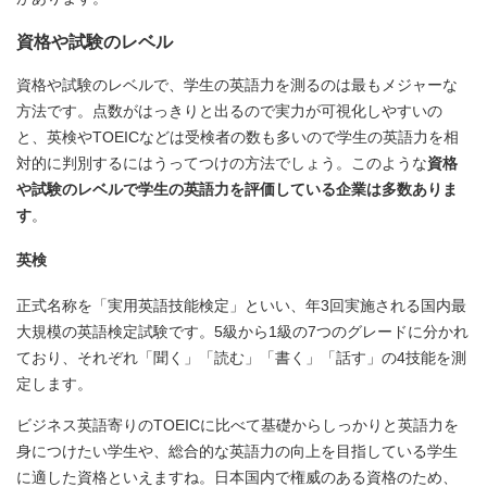
資格や試験のレベル
資格や試験のレベルで、学生の英語力を測るのは最もメジャーな
方法です。点数がはっきりと出るので実力が可視化しやすいの
と、英検やTOEICなどは受検者の数も多いので学生の英語力を相
対的に判別するにはうってつけの方法でしょう。このような
資格
や試験のレベルで学生の英語力を評価している企業は多数ありま
す
。
英検
正式名称を「実用英語技能検定」といい、年3回実施される国内最
大規模の英語検定試験です。5級から1級の7つのグレードに分かれ
ており、それぞれ「聞く」「読む」「書く」「話す」の4技能を測
定します。
ビジネス英語寄りのTOEICに比べて基礎からしっかりと英語力を
身につけたい学生や、総合的な英語力の向上を目指している学生
に適した資格といえますね。日本国内で権威のある資格のため、