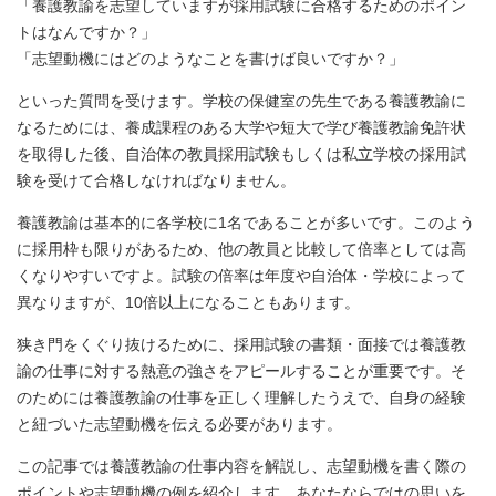
「養護教諭を志望していますが採用試験に合格するためのポイン
トはなんですか？」
「志望動機にはどのようなことを書けば良いですか？」
といった質問を受けます。学校の保健室の先生である養護教諭に
なるためには、養成課程のある大学や短大で学び養護教諭免許状
を取得した後、自治体の教員採用試験もしくは私立学校の採用試
験を受けて合格しなければなりません。
養護教諭は基本的に各学校に1名であることが多いです。このよう
に採用枠も限りがあるため、他の教員と比較して倍率としては高
くなりやすいですよ。試験の倍率は年度や自治体・学校によって
異なりますが、10倍以上になることもあります。
狭き門をくぐり抜けるために、採用試験の書類・面接では養護教
諭の仕事に対する熱意の強さをアピールすることが重要です。そ
のためには養護教諭の仕事を正しく理解したうえで、自身の経験
と紐づいた志望動機を伝える必要があります。
この記事では養護教諭の仕事内容を解説し、志望動機を書く際の
ポイントや志望動機の例を紹介します。あなたならではの思いを