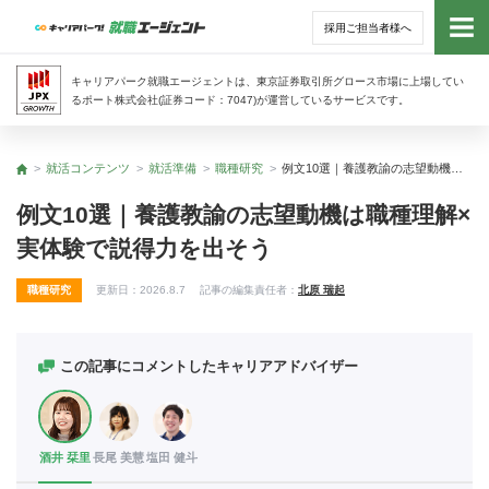
採用ご担当者様へ
トッ
キャリアパーク就職エージェントは、東京証券取引所グロース市場に上場してい
るポート株式会社(証券コード：7047)が運営しているサービスです。
サー
就活コンテンツ
就活準備
職種研究
例文10選｜養護教諭の志望動機は職種理解×実体験で説得力を出そう
トップ
アド
例文10選｜養護教諭の志望動機は職種理解×
実体験で説得力を出そう
利用
職種研究
更新日：
2026.8.7
記事の編集責任者：
北原 瑞起
就活
経営
この記事にコメントしたキャリアアドバイザー
無料
酒井 栞里
長尾 美慧
塩田 健斗