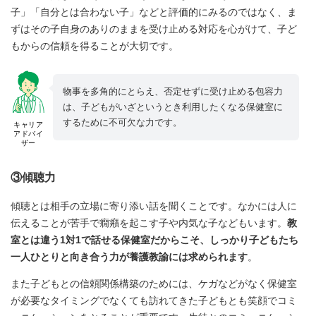
子」「自分とは合わない子」などと評価的にみるのではなく、ま
ずはその子自身のありのままを受け止める対応を心がけて、子ど
もからの信頼を得ることが大切です。
物事を多角的にとらえ、否定せずに受け止める包容力
は、子どもがいざというとき利用したくなる保健室に
するために不可欠な力です。
キャリア
アドバイ
ザー
③傾聴力
傾聴とは相手の立場に寄り添い話を聞くことです。なかには人に
伝えることが苦手で癇癪を起こす子や内気な子などもいます。
教
室とは違う1対1で話せる保健室だからこそ、しっかり子どもたち
一人ひとりと向き合う力が養護教諭には求められます
。
また子どもとの信頼関係構築のためには、ケガなどがなく保健室
が必要なタイミングでなくても訪れてきた子どもとも笑顔でコミ