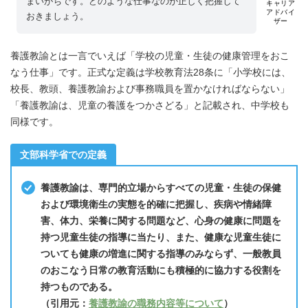
まいがちです。どのような仕事なのか正しく把握して
キャリア
アドバイ
おきましょう。
ザー
養護教諭とは一言でいえば「学校の児童・生徒の健康管理をおこ
なう仕事」です。正式な定義は学校教育法28条に「小学校には、
校長、教頭、養護教諭および事務職員を置かなければならない」
「養護教諭は、児童の養護をつかさどる」と記載され、中学校も
同様です。
文部科学省での定義
養護教諭は、専門的立場からすべての児童・生徒の保健
および環境衛生の実態を的確に把握し、疾病や情緒障
害、体力、栄養に関する問題など、心身の健康に問題を
持つ児童生徒の指導に当たり、また、健康な児童生徒に
ついても健康の増進に関する指導のみならず、一般教員
のおこなう日常の教育活動にも積極的に協力する役割を
持つものである。
（引用元：
養護教諭の職務内容等について
）