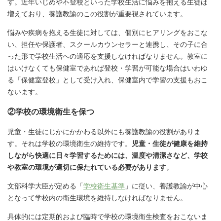
す。近年いじめや不登校といった学校生活に悩みを抱える生徒は
増えており、養護教諭のこの役割が重要視されています。
悩みや疾病を抱える生徒に対しては、個別にヒアリングをおこな
い、担任や保護者、スクールカウンセラーと連携し、その子に合
った形で学校生活への適応を支援しなければなりません。教室に
はいけなくても保健室であれば登校・学習が可能な場合はいわゆ
る「保健室登校」として受け入れ、保健室内で学習の支援もおこ
ないます。
②学校の環境衛生を保つ
児童・生徒にじかにかかわる以外にも養護教諭の役割がありま
す。それは学校の環境衛生の維持です。
児童・生徒が健康を維持
しながら快適に日々学習するためには、温度や清潔さなど、学校
や教室の環境が適切に保たれている必要があります
。
文部科学大臣が定める「
学校衛生基準
」に従い、養護教諭が中心
となって学校内の衛生環境を維持しなければなりません。
具体的には定期的および臨時で学校の環境衛生検査をおこないま