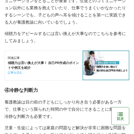
ュニケーションをとることが重要です。生徒とのコミュニケーシ
ョン以外にも業務を抱えていたり、仕事でうまくいかなかったり
するシーンでも、子どもの声へ耳を傾けることを第一に実践でき
る人が養護教諭に向いているでしょう。
傾聴力をアピールするには言い換えが大事なのでこちらを参考に
してみましょう。
関連記事
傾聴力は言い換えが大事！ 自己PR作成のポイン
トや例文を紹介
記事を読む
④冷静な判断力
養護教諭は目の前の子どもにしっかり向き合う必要がある一方
で、仕事という限られた時間の中で自分にできることに集中する
冷静な判断力も必要です。
目次
児童・生徒によっては家庭の問題など解決が非常に困難な問題を