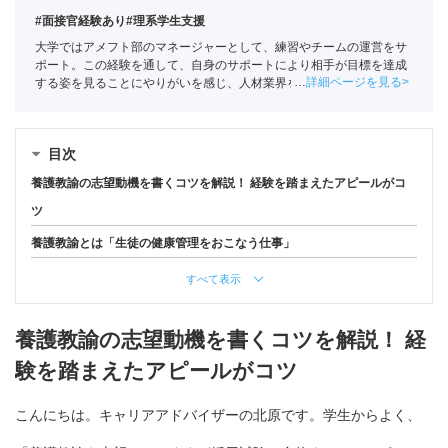
#面接官経験あり
#理系学生支援
大学ではアメフト部のマネージャーとして、練習やチームの運営をサ
ポート。この経験を通して、自身のサポートにより相手が目標を達成
詳細ページを見る
する姿を見ることにやりがいを感じ、人材業界を目指す。ポートに新
卒入社し、理系学生をメインに支援。
キャリアコンサルタント
（登録
番号23034402）/
全国民営職業紹介事業協会
職業紹介責任者（001-
230123001-05662）
目次
養護教諭の志望動機を書くコツを解説！ 経験を踏まえたアピールがコ
ツ
養護教諭とは「生徒の健康管理をおこなう仕事」
すべて表示
養護教諭の志望動機を書くコツを解説！ 経
験を踏まえたアピールがコツ
こんにちは。キャリアアドバイザーの北原です。学生からよく、