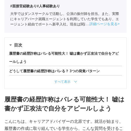
#面接官経験あり
#人事経験あり
大学ではダンスサークルで活動し、公演の振付師を担当。また、実際
にキャリアパーク就職エージェントを利用していた学生でもあり、エ
詳細ページを見る
ージェント経由でポートへ新卒入社。現在は関西の学生への支援を中
心としている。
全国民営職業紹介事業協会
職業紹介責任者（001-
220810001-02920）
目次
履歴書の経歴詐称はバレる可能性大！ 嘘は書かず正攻法で自分をアピ
ールしよう
どうして履歴書の経歴詐称はバレる？ 3つの発覚パターン
すべて表示
履歴書の経歴詐称はバレる可能性大！ 嘘は
書かず正攻法で自分をアピールしよう
こんにちは、キャリアアドバイザーの北原です。就活が始まり、
履歴書の作成に取り組んでいる学生から、こんな質問を受けるこ