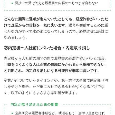
面接中の受け答えと履歴書の内容のつじつまが合わない
どんなに順調に選考が進んでいたとしても、経歴詐称がバレただ
けで企業からの信頼を一気に失います
。選考を突破するために重
ねた努力がすべて水の泡になってしまうので、経歴詐称は絶対に
やめましょう。
②内定後〜入社前にバレた場合：内定取り消し
内定後から入社前の期間の間で履歴書の経歴詐称がバレた場合、
「嘘をつくような人は企業の信頼にかかわるから採用できない」
と判断され、内定取り消しになる可能性が非常に高いです
。
卒業が近づいていたタイミングや、第一志望の企業で内定取り消
しを受けた場合、ただ単に入社できる会社がなくなるだけでな
く、以下のようにさまざまな悪影響が出ます。
内定が取り消された後の影響
企業研究や履歴書作成など、就活をもう一度やり直さなけれ