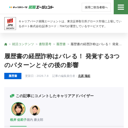
採用ご担当者様へ
トッ
キャリアパーク就職エージェントは、東京証券取引所グロース市場に上場してい
るポート株式会社(証券コード：7047)が運営しているサービスです。
サー
就活コンテンツ
書類選考
履歴書
履歴書の経歴詐称はバレる！ 発覚する3つのパターンとその後の影響
トップ
アド
履歴書の経歴詐称はバレる！ 発覚する3つ
のパターンとその後の影響
利用
履歴書
更新日：
2026.7.8
記事の編集責任者：
北原 瑞起
就活
経営
この記事にコメントしたキャリアアドバイザー
無料
根岸 佑莉子
堀内 康太郎