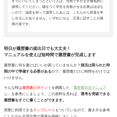
すでにバレてしまったという人は、当然ですがまず徹底的に
謝罪してください。噓をつく学生を合格させる企業はほぼな
いので、誠意を持って謝罪したあとは、こちらから辞退を申
し出るしかありません。いずれにせよ、正直に話すことが最
善の道です。
明日が履歴書の提出日でも大丈夫！
マニュアルを使えば短時間で履歴書が完成します
履歴書に何を書けばいいか困っていませんか？
就活は限られた時
間の中で準備する必要がある
ので、履歴書だけに時間をかけては
いけません。
そんな時は
履歴書のポイント
を網羅した
「
履歴書完全マニュア
ル
」を参考にしましょう。この資料を見れば、
選考を突破できる
履歴書をすぐに書くことができます。
実際に利用できる
テンプレート
もついているので、書き方を参考
にしながら志望企業の選考を突破しましょう。