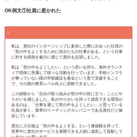
OK例文①社員に惹かれた
私は、貴社のインターンシップに参加した際に出会った社員の
「世の中をよくするために自分たちの仕事がある」という仕事
に対する情熱を魅力に感じて貴社を志望しました。
私は「世の中をよくしたい」という思いを持ち、海外ボランテ
ィア団体に所属して様々な活動を行っています。学校インフラ
が整っていない国の学校建設を募金という形で支援すること
で、その国の教育レベル向上に貢献できました。
この経験から「自分の取り組みが世の中の役に立つ」ことにや
りがいを感じました。私がやりがいを持って成長できる環境が
あるのは、「仕事を通じて世の中をよくしたい」と思っている
社員が多く、業界のリーディングカンパニーである貴社だと確
信しています。
貴社に入社後は「世の中をよくする」という価値観を持って、
世界中に貴社のサービスを展開できる人材に成長して貢献して
いきたいと思います。