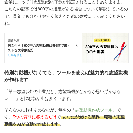
企業によっては志望動機の字数が指定されることもありますよ。
こちらの記事では800字の指定がある場合について解説しているの
で、長文でも分かりやすく伝えるための参考にしてみてください
ね。
関連記事
例文付き｜800字の志望動機は5段階で書く！ ベ
ストな文字数配分
記事を読む
特別な動機がなくても、ツールを使えば魅力的な志望動機
が作れます
「第一志望以外の企業だと、志望動機がなかなか思い浮かばな
い......」と悩む就活生は多くいます。
そんな人におすすめなのが、無料の「
志望動機作成ツール
」で
す。
5つの質問に答えるだけ
で
あなたが受ける業界・職種の志望
動機をAIが自動で作成します
。