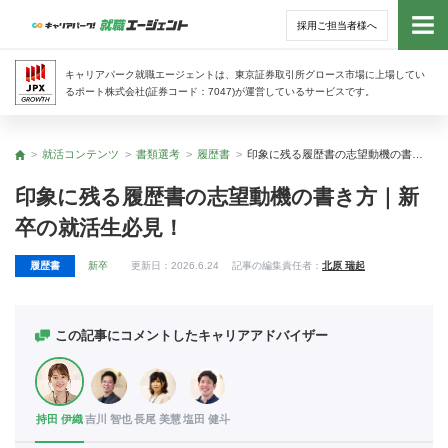
採用ご担当者様へ
トッ
キャリアパーク就職エージェントは、東京証券取引所グロース市場に上場してい
るポート株式会社(証券コード：7047)が運営しているサービスです。
サー
就活コンテンツ
書類選考
履歴書
印象に残る履歴書の志望動機の書き方｜新卒の就活生必見！
トップ
アド
印象に残る履歴書の志望動機の書き方｜新
卒の就活生必見！
利用
履歴書
新卒
更新日：
2026.6.24
記事の編集責任者：
北原 瑞起
就活
経営
この記事にコメントしたキャリアアドバイザー
無料
持田 伊織
吉川 智也
長尾 美慧
塩田 健斗