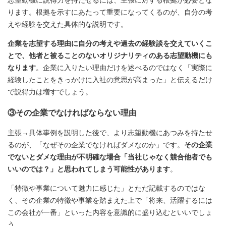
志望動機に説得力を持たせるには、主張に対する根拠が必要とな
ります。根拠を示すにあたって重要になってくるのが、自分の考
えや経験を交えた具体的な説明です。
企業を志望する理由に自分の考えや過去の経験談を交えていくこ
とで、他者と被ることのないオリジナリティのある志望動機にも
なります
。企業に入りたい理由だけを述べるのではなく「実際に
経験したことをきっかけに入社の意思が高まった」と伝えるだけ
で説得力は増すでしょう。
③その企業でなければならない理由
主張→具体事例を説明した後で、より志望動機にあつみを持たせ
るのが、「なぜその企業でなければダメなのか」です。
その企業
でないとダメな理由が不明確な場合「当社じゃなく競合他者でも
いいのでは？」と思われてしまう可能性があります
。
「特徴や事業について魅力に感じた」とただ記載するのではな
く、その企業の特徴や事業を踏まえた上で「将来、活躍するには
この会社が一番」といった内容を意識的に盛り込むといいでしょ
う。