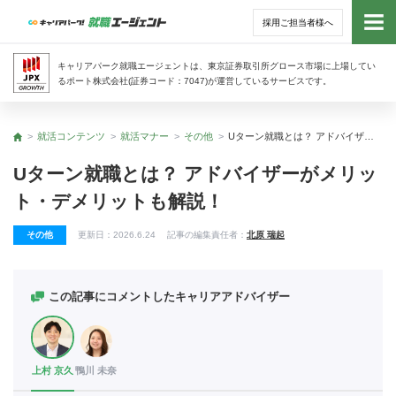
採用ご担当者様へ
トッ
キャリアパーク就職エージェントは、東京証券取引所グロース市場に上場してい
るポート株式会社(証券コード：7047)が運営しているサービスです。
サー
就活コンテンツ
就活マナー
その他
Uターン就職とは？ アドバイザーがメリット・デメリットも解説！
トップ
アド
Uターン就職とは？ アドバイザーがメリッ
ト・デメリットも解説！
利用
その他
更新日：
2026.6.24
記事の編集責任者：
北原 瑞起
就活
経営
この記事にコメントしたキャリアアドバイザー
無料
上村 京久
鴨川 未奈