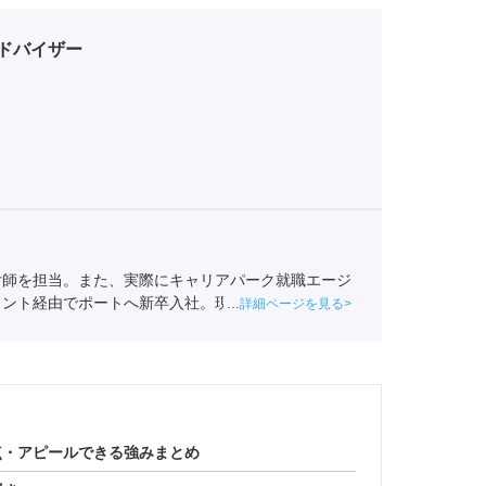
ドバイザー
付師を担当。また、実際にキャリアパーク就職エージ
ェント経由でポートへ新卒入社。現在は関西の学生へ
詳細ページを見る
事業協会
職業紹介責任者（001-220810001-02920）
点・アピールできる強みまとめ