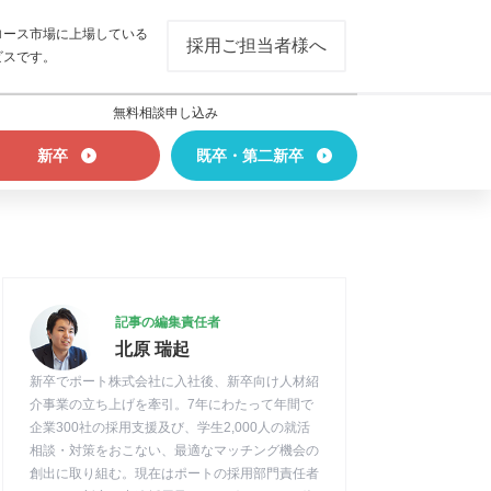
ロース市場に上場している
採用ご担当者様へ
ビスです。
無料相談申し込み
新卒
既卒・第二新卒
記事の編集責任者
北原 瑞起
新卒でポート株式会社に入社後、新卒向け人材紹
介事業の立ち上げを牽引。7年にわたって年間で
企業300社の採用支援及び、学生2,000人の就活
相談・対策をおこない、最適なマッチング機会の
創出に取り組む。現在はポートの採用部門責任者