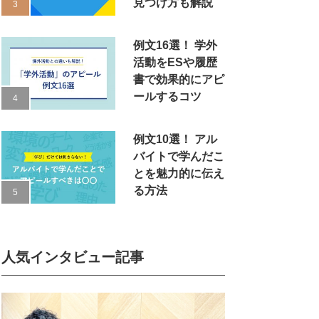
見つけ方も解説
例文16選！ 学外
活動をESや履歴
書で効果的にアピ
ールするコツ
例文10選！ アル
バイトで学んだこ
とを魅力的に伝え
る方法
人気インタビュー記事