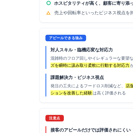
○
ホスピタリティが高く、顧客に寄り添
△
売上や回転率といったビジネス視点を
アピールできる強み
対人スキル・臨機応変な対応力
混雑時のフロア回しやイレギュラーな要望
ズを瞬時に汲み取り柔軟に行動する対応力
課題解決力・ビジネス視点
発注の工夫によるフードロス削減など、
店
ションを改善した経験
は高く評価される
注意点
接客のアピールだけでは評価されにくい