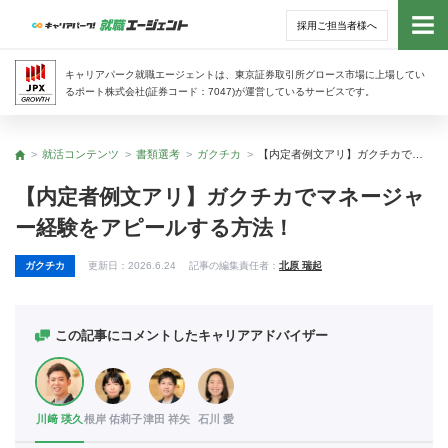
採用ご担当者様へ
トッ
キャリアパーク就職エージェントは、東京証券取引所グロース市場に上場してい
るポート株式会社(証券コード：7047)が運営しているサービスです。
サー
就活コンテンツ
書類選考
ガクチカ
【内定者例文アリ】ガクチカでマネージャー経験をアピールする方法！
トップ
アド
【内定者例文アリ】ガクチカでマネージャ
ー経験をアピールする方法！
利用
ガクチカ
更新日：
2026.6.24
記事の編集責任者：
北原 瑞起
就活
経営
この記事にコメントしたキャリアアドバイザー
無料
川﨑 瑛久
根岸 佑莉子
津田 祥矢
石川 愛