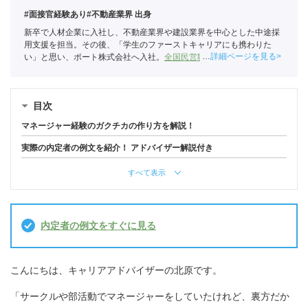
#面接官経験あり
#不動産業界 出身
新卒で人材企業に入社し、不動産業界や建設業界を中心とした中途採
用支援を担当。その後、「学生のファーストキャリアにも携わりた
詳細ページを見る
い」と思い、ポート株式会社へ入社。
全国民営職業紹介事業協会
職業
紹介責任者（001-230215001-05666）
目次
マネージャー経験のガクチカの作り方を解説！
実際の内定者の例文を紹介！ アドバイザー解説付き
すべて表示
内定者の例文をすぐに見る
こんにちは、キャリアアドバイザーの北原です。
「サークルや部活動でマネージャーをしていたけれど、裏方だか