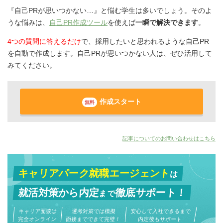
『自己PRが思いつかない…』と悩む学生は多いでしょう。そのよ
うな悩みは、
自己PR作成ツール
を使えば
一瞬で解決できます
。
4つの質問に答えるだけ
で、採用したいと思われるような自己PR
を自動で作成します。自己PRが思いつかない人は、ぜひ活用して
みてください。
作成スタート
無料
記事についてのお問い合わせはこちら
キャリアパーク就職エージェント
は
就活対策から
内定
徹底サポート！
まで
キャリア面談は
選考対策では模擬
安心して入社できるまで
完全オンライン
面接までできて完璧！
内定後もサポート