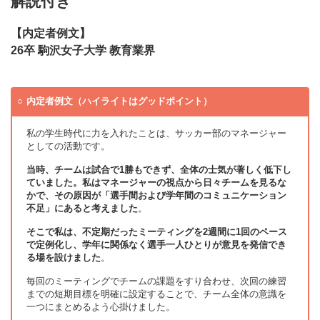
解説付き
【内定者例文】
26卒 駒沢女子大学 教育業界
内定者例文（ハイライトはグッドポイント）
私の学生時代に力を入れたことは、サッカー部のマネージャー
としての活動です。
当時、チームは試合で1勝もできず、全体の士気が著しく低下し
ていました。私はマネージャーの視点から日々チームを見るな
かで、その原因が「選手間および学年間のコミュニケーション
不足」にあると考えました
。
そこで私は、不定期だったミーティングを2週間に1回のペース
で定例化し、学年に関係なく選手一人ひとりが意見を発信でき
る場を設けました
。
毎回のミーティングでチームの課題をすり合わせ、次回の練習
までの短期目標を明確に設定することで、チーム全体の意識を
一つにまとめるよう心掛けました。