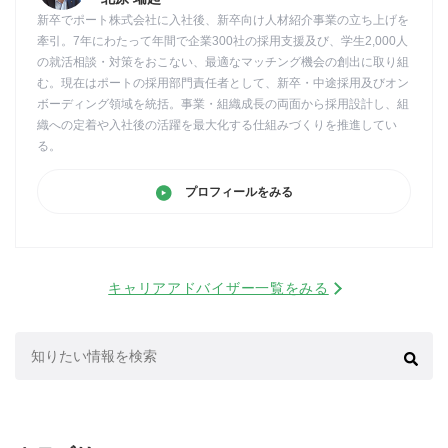
新卒でポート株式会社に入社後、新卒向け人材紹介事業の立ち上げを
牽引。7年にわたって年間で企業300社の採用支援及び、学生2,000人
の就活相談・対策をおこない、最適なマッチング機会の創出に取り組
む。現在はポートの採用部門責任者として、新卒・中途採用及びオン
ボーディング領域を統括。事業・組織成長の両面から採用設計し、組
織への定着や入社後の活躍を最大化する仕組みづくりを推進してい
る。
プロフィールをみる
キャリアアドバイザー一覧をみる
検
索: