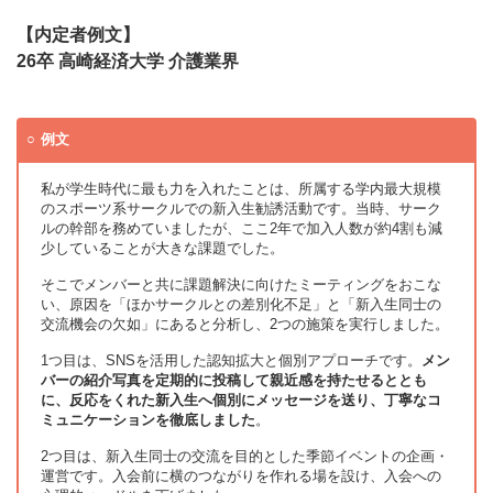
【内定者例文】
26卒 高崎経済大学 介護業界
例文
私が学生時代に最も力を入れたことは、所属する学内最大規模
のスポーツ系サークルでの新入生勧誘活動です。当時、サーク
ルの幹部を務めていましたが、ここ2年で加入人数が約4割も減
少していることが大きな課題でした。
そこでメンバーと共に課題解決に向けたミーティングをおこな
い、原因を「ほかサークルとの差別化不足」と「新入生同士の
交流機会の欠如」にあると分析し、2つの施策を実行しました。
1つ目は、SNSを活用した認知拡大と個別アプローチです。
メン
バーの紹介写真を定期的に投稿して親近感を持たせるととも
に、反応をくれた新入生へ個別にメッセージを送り、丁寧なコ
ミュニケーションを徹底しました
。
2つ目は、新入生同士の交流を目的とした季節イベントの企画・
運営です。入会前に横のつながりを作れる場を設け、入会への