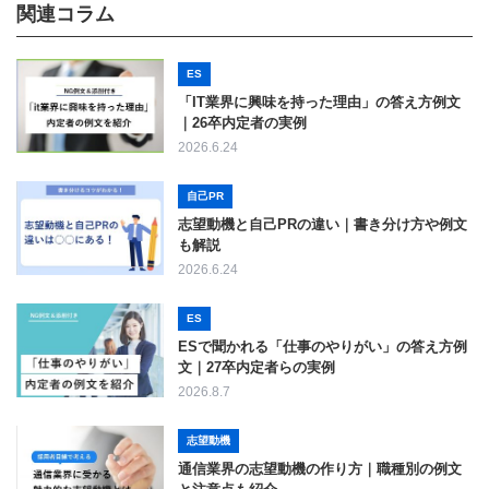
関連コラム
ES
「IT業界に興味を持った理由」の答え方例文
｜26卒内定者の実例
2026.6.24
自己PR
志望動機と自己PRの違い｜書き分け方や例文
も解説
2026.6.24
ES
ESで聞かれる「仕事のやりがい」の答え方例
文｜27卒内定者らの実例
2026.8.7
志望動機
通信業界の志望動機の作り方｜職種別の例文