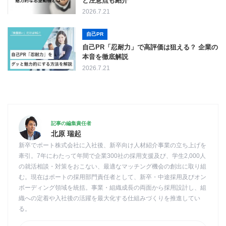
と注意点も紹介
2026.7.21
自己PR
自己PR「忍耐力」で高評価は狙える？ 企業の
本音を徹底解説
2026.7.21
記事の編集責任者
北原 瑞起
新卒でポート株式会社に入社後、新卒向け人材紹介事業の立ち上げを
牽引。7年にわたって年間で企業300社の採用支援及び、学生2,000人
の就活相談・対策をおこない、最適なマッチング機会の創出に取り組
む。現在はポートの採用部門責任者として、新卒・中途採用及びオン
ボーディング領域を統括。事業・組織成長の両面から採用設計し、組
織への定着や入社後の活躍を最大化する仕組みづくりを推進してい
る。