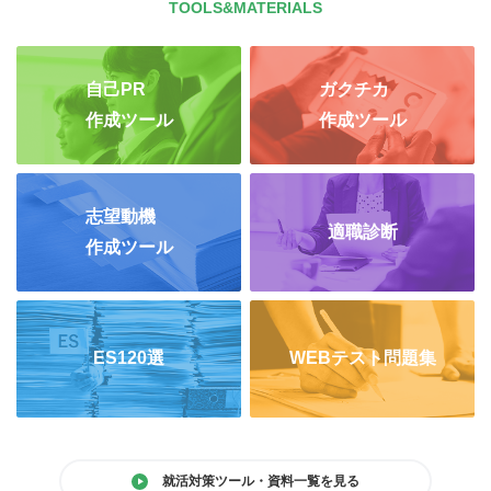
TOOLS&MATERIALS
自己PR
ガクチカ
作成ツール
作成ツール
志望動機
適職診断
作成ツール
ES120選
WEBテスト問題集
就活対策ツール・資料一覧を見る