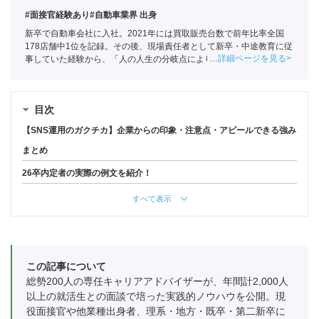
#面接官経験あり
#自動車業界 出身
新卒で自動車会社に入社。2021年には買取販売台数で前年比率全国
178店舗中1位を記録。その後、現場責任者として新卒・中途教育に従
詳細ページを見る
事していた経験から、「人の人生の分岐点によりかかわりたい」と思
い、ポートへ。
全国民営職業紹介事業協会
職業紹介責任者（001-
230209002-05661）
目次
【SNS運用のガクチカ】企業からの印象・注意点・アピールできる強み
まとめ
26卒内定者の実際の例文を紹介！
すべて表示
この記事について
総勢200人の専任キャリアアドバイザーが、年間計2,000人
以上の就活生との面談で培った実践的ノウハウを公開。現
役面接官や他業種出身者、理系・地方・既卒・第二新卒に