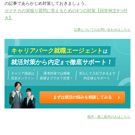
の記事であらかじめ対策しておきましょう。
ガクチカの深掘り質問に答えるための4つの対策【回答例文9つ付
き】
記事についてのお問い合わせはこちら
キャリアパーク就職エージェント
は
就活対策から
内定
徹底サポート！
まで
キャリア面談は
選考対策では模擬
安心して入社できるまで
完全オンライン
面接までできて完璧！
内定後もサポート
まずは就活の悩みを相談してみる
既卒・第二新卒の人はこちら