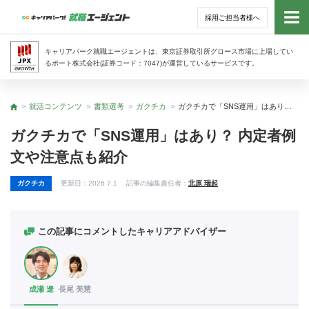
採用ご担当者様へ
トッ
キャリアパーク就職エージェントは、東京証券取引所グロース市場に上場してい
るポート株式会社(証券コード：7047)が運営しているサービスです。
サー
就活コンテンツ
書類選考
ガクチカ
ガクチカで「SNS運用」はあり？ 内定者例文や注意点も紹介
トップ
アド
ガクチカで「SNS運用」はあり？ 内定者例
文や注意点も紹介
利用
ガクチカ
更新日：
2026.7.1
記事の編集責任者：
北原 瑞起
就活
経営
この記事にコメントしたキャリアアドバイザー
無料
成瀬 遼
長尾 美慧