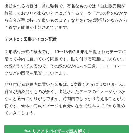
出題される内容は非常に独特で、有名なものでは「自動販売機が
故障しておつりが出ないときはどうする？」や「7つの卵のなかか
ら自分が手に持って良いものは？」などを7つの選択肢のなかから
回答する問題が出題されています。
テスト2：図形アイコン配置
図形貼付形式の検査では、10〜15個の図形を出題されたテーマに
沿って枠内に置いていく問題です。貼り付ける範囲にはあらかじ
め線が引いてあるので、その線のなかに丸や三角、ニコニコマー
クなどの図形を配置していきます。
貼り付ける範囲内に置いた図形は、1度置くと元には戻せません。
質問が抽象的なものが多く、出題されたテーマのイメージがつか
ないと適当になりがちですが、時間内でしっかり考えることが大
切です。全体の完成イメージを自分のなかで組み立ててから進め
ていきましょう。
キャリアアドバイザーが読み解く！