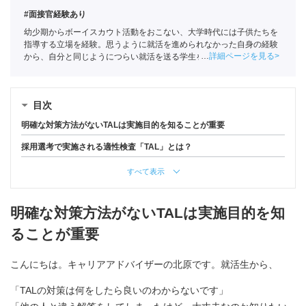
#面接官経験あり
幼少期からボーイスカウト活動をおこない、大学時代には子供たちを
指導する立場を経験。思うように就活を進められなかった自身の経験
詳細ページを見る
から、自分と同じようにつらい就活を送る学生を1人でも少なくした
いという思いでポートに入社。主に文系学生の支援を担当。
全国民営
職業紹介事業協会
職業紹介責任者（001-230215001-05641）
目次
明確な対策方法がないTALは実施目的を知ることが重要
採用選考で実施される適性検査「TAL」とは？
すべて表示
明確な対策方法がないTALは実施目的を知
ることが重要
こんにちは。キャリアアドバイザーの北原です。就活生から、
「TALの対策は何をしたら良いのわからないです」