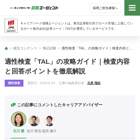
採用ご担当者様へ
トッ
キャリアパーク就職エージェントは、東京証券取引所グロース市場に上場してい
るポート株式会社(証券コード：7047)が運営しているサービスです。
サー
就活コンテンツ
筆記試験
適性検査「TAL」の攻略ガイド｜検査内容と回答ポイントを徹底解説
トップ
アド
適性検査「TAL」の攻略ガイド｜検査内容
と回答ポイントを徹底解説
利用
適性検査
更新日：
2026.6.24
記事の編集責任者：
北原 瑞起
就活
経営
この記事にコメントしたキャリアアドバイザー
無料
石川 愛
吉川 智也
塩田 健斗