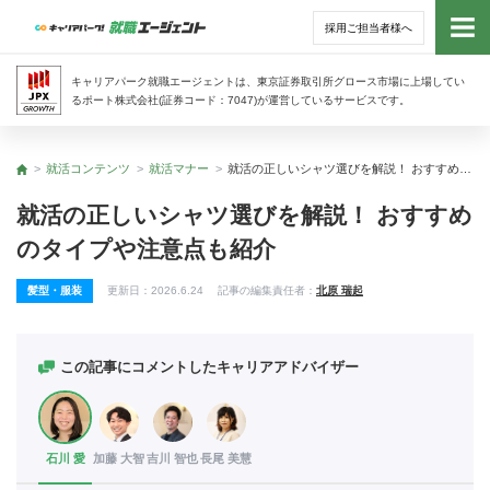
採用ご担当者様へ
トッ
キャリアパーク就職エージェントは、東京証券取引所グロース市場に上場してい
るポート株式会社(証券コード：7047)が運営しているサービスです。
サー
就活コンテンツ
就活マナー
就活の正しいシャツ選びを解説！ おすすめのタイプや注意点も紹介
トップ
アド
就活の正しいシャツ選びを解説！ おすすめ
のタイプや注意点も紹介
利用
髪型・服装
更新日：
2026.6.24
記事の編集責任者：
北原 瑞起
就活
経営
この記事にコメントしたキャリアアドバイザー
無料
石川 愛
加藤 大智
吉川 智也
長尾 美慧