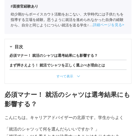
#面接官経験あり
幼少期からボーイスカウト活動をおこない、大学時代には子供たちを
指導する立場を経験。思うように就活を進められなかった自身の経験
詳細ページを見る
から、自分と同じようにつらい就活を送る学生を1人でも少なくした
いという思いでポートに入社。主に文系学生の支援を担当。
全国民営
職業紹介事業協会
職業紹介責任者（001-230215001-05641）
目次
必須マナー！ 就活のシャツは選考結果にも影響する？
まず押さえよう！ 就活でシャツを正しく選ぶべき理由とは
すべて表示
必須マナー！ 就活のシャツは選考結果にも
影響する？
こんにちは。キャリアアドバイザーの北原です。学生からよく
「就活のシャツって何を選んだらいいですか？ 」