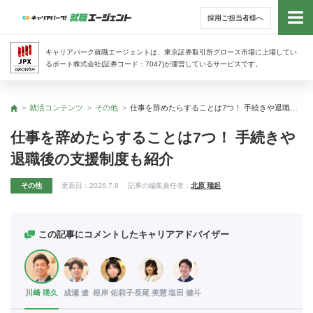
採用ご担当者様へ
トッ
キャリアパーク就職エージェントは、東京証券取引所グロース市場に上場してい
るポート株式会社(証券コード：7047)が運営しているサービスです。
サー
就活コンテンツ
その他
仕事を辞めたらすることは7つ！ 手続きや退職後の支援制度も紹介
トップ
アド
仕事を辞めたらすることは7つ！ 手続きや
退職後の支援制度も紹介
利用
その他
更新日：
2026.7.8
記事の編集責任者：
北原 瑞起
就活
経営
この記事にコメントしたキャリアアドバイザー
無料
川﨑 瑛久
成瀬 遼
根岸 佑莉子
長尾 美慧
塩田 健斗