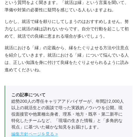
という質問をよく聞きます。「就活は縁」という言葉を聞いて、
準備や対策の必要性に疑問を感じている人もいますよね。
しかし、就活で縁を頼りにしてしまうのはおすすめしません。努
力なしに就活の縁は訪れないからです。自分で行動を起こして初
めて、就活での良縁に恵まれる場合が多いでしょう。
就活における「縁」の定義から、縁をたぐりよせる方法や注意点
を紹介していきます。就活における「縁」について悩んでいる人
は、正しい知識を身に付けて良縁をたぐりよせられるように読み
進めてくださいね。
この記事について
総勢200人の専任キャリアアドバイザーが、年間計2,000人
以上の就活生との面談で培った実践的ノウハウを公開。現
役面接官や他業種出身者、理系・地方・既卒・第二新卒に
特化したチームなど、「現場の生きた情報」と「多角的な
視点」に基づいた確かな知見をお届けします。
編集方針ページを見る