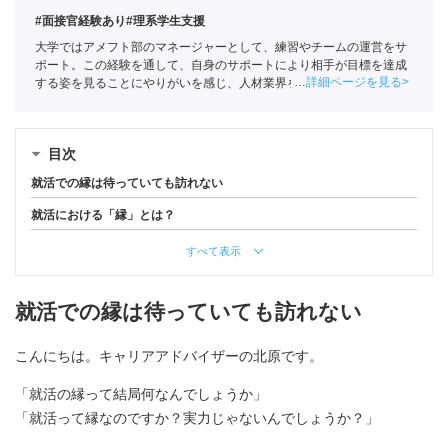
#面接官経験あり
#理系学生支援
大学ではアメフト部のマネージャーとして、練習やチームの運営をサ
ポート。この経験を通して、自身のサポートにより相手が目標を達成
詳細ページを見る
する姿を見ることにやりがいを感じ、人材業界を目指す。ポートに新
卒入社し、理系学生をメインに支援。
キャリアコンサルタント
（登録
番号23034402）/
全国民営職業紹介事業協会
職業紹介責任者（001-
230123001-05662）
目次
就活での縁は待っていても訪れない
就活における「縁」とは？
すべて表示
就活での縁は待っていても訪れない
こんにちは。キャリアアドバイザーの北原です。
「就活の縁って結局何なんでしょうか」
「就活って縁なのですか？実力じゃないんでしょうか？」