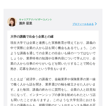
キャリアアドバイザーコメント
酒井 栞里
プロフィールをみる
大学の講義で出会う企業との縁
現在大学では企業と連携した実務教育が増えており、講義の
中で実際に企業の人から話を聞く機会もあるでしょう。この
ような講義を通しての企業との出会いも縁の一つではないで
しょうか。業界特有の知識や仕事内容について学んだり、企
業の人から仕事のやりがいなどを聞いたりすることで関心を
抱き、応募を決めたという学生もいます。
たとえば「経済学」の講義で、金融業界や保険業界の第一線
で働く人から話を聞き、業界選びの軸を確立させた人がいま
す。また毎回、講義の終わりに質問をし、企業の人と顔見知
りになって、インターンシップの参加を勧められたという話
も聞いたことがありますよ。このような大学生活における
日々の講義からも、就職活動のヒントやチャンスを掴める可