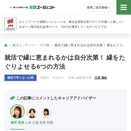
採用ご担当者様へ
トッ
キャリアパーク就職エージェントは、東京証券取引所グロース市場に上場してい
るポート株式会社(証券コード：7047)が運営しているサービスです。
サー
就活コンテンツ
その他
就活で縁に恵まれるかは自分次第！ 縁をたぐりよせる6つの方法
トップ
アド
就活で縁に恵まれるかは自分次第！ 縁をた
ぐりよせる6つの方法
利用
就活で辛くなった時
更新日：
2026.8.7
記事の編集責任者：
北原 瑞起
就活
経営
この記事にコメントしたキャリアアドバイザー
無料
酒井 栞里
上原 正嵩
長尾 美慧