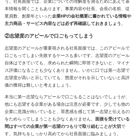
う。社長面接では、企業についての理解度を測るためにあえて基
本情報を聞くこともあります。事業内容や社長、会長の名前、従
業員数、創業年といった
企業HPの会社概要に書かれている情報や
主力商品・サービス内容などは必ず再確認しておきましょう
。
②志望度のアピールで口ごもってしまう
志望度のアピールが重要視される社長面接では、このアピールで
口ごもってしまい失敗するケースも多いです。志望度のアピール
自体はできていても、求められた瞬間に即答できないと、マイナ
ス評価になることも少なくありません。いかに口では第一志望で
志望度が高いと示していても、態度がそれを示していないと高評
価の獲得は難しいと考えましょう。
本当に第一志望ならアピールで口ごもることはないでしょうが、
他にも志望する企業がある場合は注意が必要です。少しでも他の
企業に意識が向いていると、罪悪感を感じて第一志望と伝えるの
をためらってしまうことも少なくありません。
面接を受けている
間はすべての企業が第一志望のつもりで取り組むことが大切
で
す。気持ちをしっかり高めてから社長面接に臨みましょう。