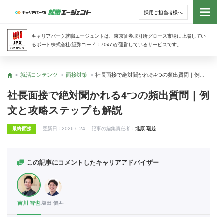
採用ご担当者様へ
トッ
キャリアパーク就職エージェントは、東京証券取引所グロース市場に上場してい
るポート株式会社(証券コード：7047)が運営しているサービスです。
サー
就活コンテンツ
面接対策
社長面接で絶対聞かれる4つの頻出質問｜例文と攻略ステップも解説
トップ
アド
社長面接で絶対聞かれる4つの頻出質問｜例
文と攻略ステップも解説
利用
最終面接
更新日：
2026.6.24
記事の編集責任者：
北原 瑞起
就活
経営
この記事にコメントしたキャリアアドバイザー
無料
吉川 智也
塩田 健斗