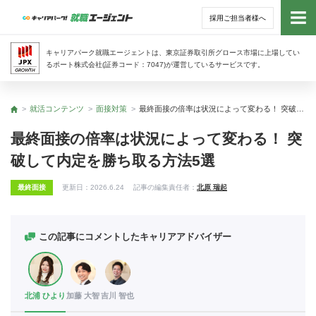
採用ご担当者様へ
トッ
キャリアパーク就職エージェントは、東京証券取引所グロース市場に上場してい
るポート株式会社(証券コード：7047)が運営しているサービスです。
サー
就活コンテンツ
面接対策
最終面接の倍率は状況によって変わる！ 突破して内定を勝ち取る方法5選
トップ
アド
最終面接の倍率は状況によって変わる！ 突
破して内定を勝ち取る方法5選
利用
最終面接
更新日：
2026.6.24
記事の編集責任者：
北原 瑞起
就活
経営
この記事にコメントしたキャリアアドバイザー
無料
北浦 ひより
加藤 大智
吉川 智也