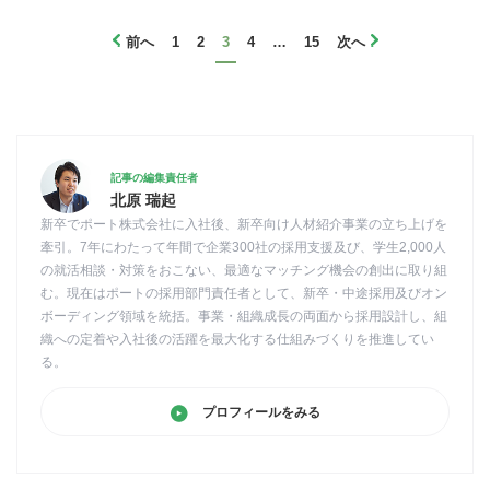
前へ
1
2
3
4
…
15
次へ
記事の編集責任者
北原 瑞起
新卒でポート株式会社に入社後、新卒向け人材紹介事業の立ち上げを
牽引。7年にわたって年間で企業300社の採用支援及び、学生2,000人
の就活相談・対策をおこない、最適なマッチング機会の創出に取り組
む。現在はポートの採用部門責任者として、新卒・中途採用及びオン
ボーディング領域を統括。事業・組織成長の両面から採用設計し、組
織への定着や入社後の活躍を最大化する仕組みづくりを推進してい
る。
プロフィールをみる