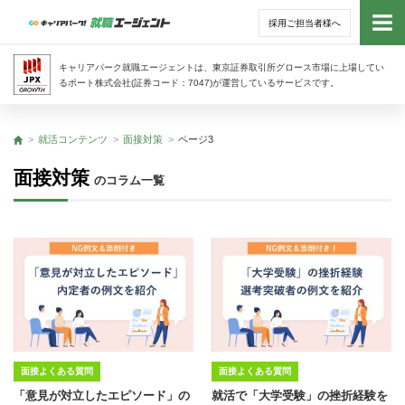
採用ご担当者様へ
トッ
キャリアパーク就職エージェントは、東京証券取引所グロース市場に上場してい
るポート株式会社(証券コード：7047)が運営しているサービスです。
サー
就活コンテンツ
面接対策
ページ3
トップ
アド
面接対策
のコラム一覧
利用
就活
経営
無料
面接よくある質問
面接よくある質問
「意見が対立したエピソード」の
就活で「大学受験」の挫折経験を