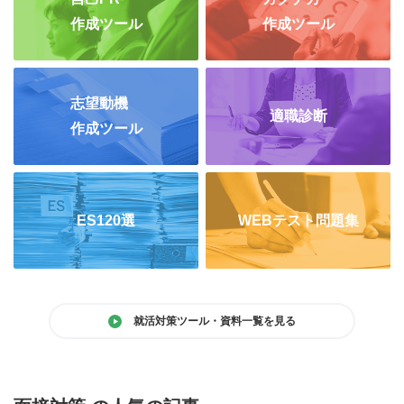
作成ツール
作成ツール
志望動機
適職診断
作成ツール
ES120選
WEBテスト問題集
就活対策ツール・資料一覧を見る