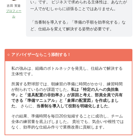
い」です。 ビジネスで求められる主体性は、あなたが
吉田 実遊
一人でがむしゃらに頑張ることではありません。
プロフィー
ル
「当番制を導入する」「準備の手順を効率化する」な
ど、仕組みを変えて解決する姿勢が必要です。
アドバイザーならこう添削する！
私の強みは、組織のボトルネックを発見し、仕組みで解決する
主体性です。
所属する野球部では、朝練習の準備に時間がかかり、練習時間
が削られているのが課題でした。
私は「特定の人への負担集
中」と「道具配置の非効率さ」が原因と考え、部員全員で共有
できる「準備マニュアル」と「倉庫の配置図」を作成しまし
た
。 さらに、
当番制を導入して役割を明確化しました
。
その結果、準備時間を毎日20分短縮することに成功し、チーム
全体の練習量を底上げしました。 貴社でも、気合いや根性では
なく、効率的な仕組み作りで業務改善に貢献します。