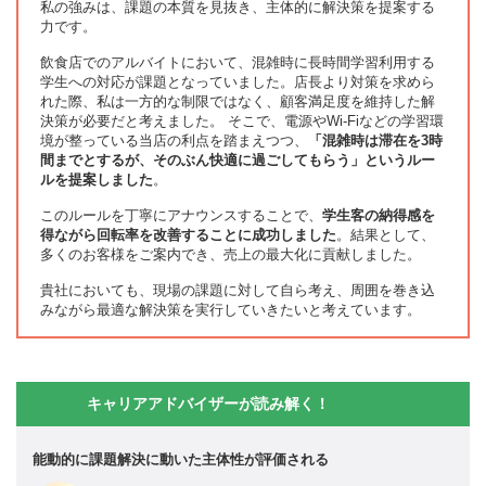
私の強みは、課題の本質を見抜き、主体的に解決策を提案する
力です。
飲食店でのアルバイトにおいて、混雑時に長時間学習利用する
学生への対応が課題となっていました。店長より対策を求めら
れた際、私は一方的な制限ではなく、顧客満足度を維持した解
決策が必要だと考えました。 そこで、電源やWi-Fiなどの学習環
境が整っている当店の利点を踏まえつつ、
「混雑時は滞在を3時
間までとするが、そのぶん快適に過ごしてもらう」というルー
ルを提案しました
。
このルールを丁寧にアナウンスすることで、
学生客の納得感を
得ながら回転率を改善することに成功しました
。結果として、
多くのお客様をご案内でき、売上の最大化に貢献しました。
貴社においても、現場の課題に対して自ら考え、周囲を巻き込
みながら最適な解決策を実行していきたいと考えています。
キャリアアドバイザーが読み解く！
能動的に課題解決に動いた主体性が評価される