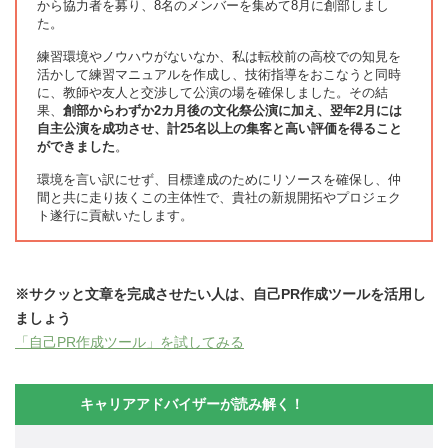
から協力者を募り、8名のメンバーを集めて8月に創部しまし
た。
練習環境やノウハウがないなか、私は転校前の高校での知見を
活かして練習マニュアルを作成し、技術指導をおこなうと同時
に、教師や友人と交渉して公演の場を確保しました。その結
果、
創部からわずか2カ月後の文化祭公演に加え、翌年2月には
自主公演を成功させ、計25名以上の集客と高い評価を得ること
ができました
。
環境を言い訳にせず、目標達成のためにリソースを確保し、仲
間と共に走り抜くこの主体性で、貴社の新規開拓やプロジェク
ト遂行に貢献いたします。
※サクッと文章を完成させたい人は、自己PR作成ツールを活用し
ましょう
「自己PR作成ツール」を試してみる
キャリアアドバイザーが読み解く！