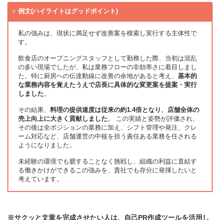
例文(ハイライトはグッドポイント)
私の強みは、現状に満足せず改善案を模索し実行する主体性で
す。
飲食店のオープニングスタッフとして勤務した際、当初は混乱
の多い現場でしたが、私は業務フローの非効率さに着目しまし
た。特に厨房への伝達動線に改善の余地があると考え、
基本的
な業務内容を覚えたうえで店長に具体的な変更案を提案・実行
しました
。
その結果、
料理の提供速度は従来の約1.4倍となり、店舗全体の
売上向上に大きく貢献しました
。 この実績と姿勢が評価され、
その後は全ポジションの業務に加え、シフト管理や発注、クレ
ーム対応など、店舗運営の中核を担う責任ある業務を任される
ようになりました。
未経験の環境でも臆することなく挑戦し、組織の利益に直結す
る働きかけができるこの強みを、貴社でも存分に発揮したいと
考えています。
※サクッと文章を完成させたい人は、自己PR作成ツールを活用し