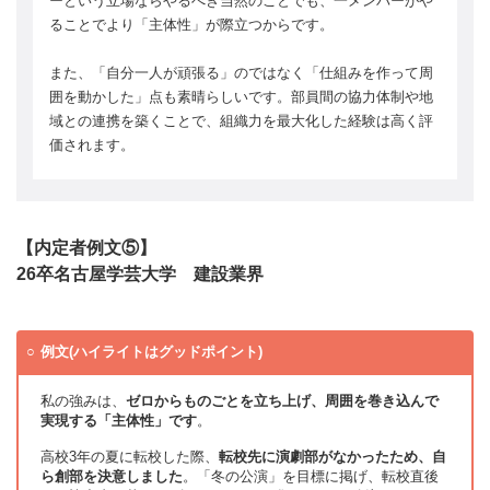
ーという立場ならやるべき当然のことでも、一メンバーがや
ることでより「主体性」が際立つからです。
また、「自分一人が頑張る」のではなく「仕組みを作って周
囲を動かした」点も素晴らしいです。部員間の協力体制や地
域との連携を築くことで、組織力を最大化した経験は高く評
価されます。
【内定者例文⑤】
26卒名古屋学芸大学 建設業界
例文(ハイライトはグッドポイント)
私の強みは、
ゼロからものごとを立ち上げ、周囲を巻き込んで
実現する「主体性」です
。
高校3年の夏に転校した際、
転校先に演劇部がなかったため、自
ら創部を決意しました
。「冬の公演」を目標に掲げ、転校直後