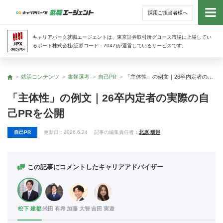
採用ご担当者様へ
トッ
キャリアパーク就職エージェントは、東京証券取引所グロース市場に上場してい
るポート株式会社(証券コード：7047)が運営しているサービスです。
サー
就活コンテンツ
書類選考
自己PR
「主体性」の例文｜26卒内定者の実際の自己PRを公開
トップ
アド
「主体性」の例文｜26卒内定者の実際の自
己PRを公開
利用
自己PR
更新日：
2026.6.24
記事の編集責任者：
北原 瑞起
就活
経営
この記事にコメントしたキャリアアドバイザー
無料
松下 建都
米田 有希
加藤 大智
吉田 実遊