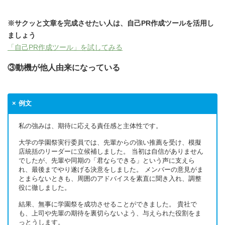
※サクッと文章を完成させたい人は、自己PR作成ツールを活用し
ましょう
「自己PR作成ツール」を試してみる
③動機が他人由来になっている
例文
私の強みは、期待に応える責任感と主体性です。
大学の学園祭実行委員では、先輩からの強い推薦を受け、模擬
店統括のリーダーに立候補しました。 当初は自信がありません
でしたが、先輩や同期の「君ならできる」という声に支えら
れ、最後までやり遂げる決意をしました。 メンバーの意見がま
とまらないときも、周囲のアドバイスを素直に聞き入れ、調整
役に徹しました。
結果、無事に学園祭を成功させることができました。 貴社で
も、上司や先輩の期待を裏切らないよう、与えられた役割をま
っとうします。