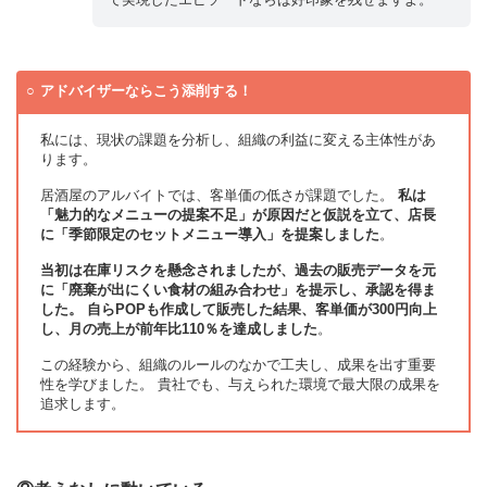
アドバイザーならこう添削する！
私には、現状の課題を分析し、組織の利益に変える主体性があ
ります。
居酒屋のアルバイトでは、客単価の低さが課題でした。
私は
「魅力的なメニューの提案不足」が原因だと仮説を立て、店長
に「季節限定のセットメニュー導入」を提案しました
。
当初は在庫リスクを懸念されましたが、過去の販売データを元
に「廃棄が出にくい食材の組み合わせ」を提示し、承認を得ま
した。 自らPOPも作成して販売した結果、客単価が300円向上
し、月の売上が前年比110％を達成しました
。
この経験から、組織のルールのなかで工夫し、成果を出す重要
性を学びました。 貴社でも、与えられた環境で最大限の成果を
追求します。