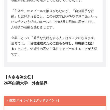
ら能動的に目標から逆算して行動している点です。
「主体性」のアピールで陥りがちなのが、「自分勝手な行
動」と誤解されること。この例文ではGPAや早期卒論といっ
た大学という組織のルール内での成果を明確に示せており、
入社後の活躍を感じさせます。
企業にとって「勝手な判断をする人」はリスクになります。
選考では、
「目標達成のために自らを律し、戦略的に動け
る」
という、信頼性の高い主体性をアピールすることが大切
です。
【内定者例文②】
26卒白鷗大学 外食業界
例文(ハイライトはグッドポイント)