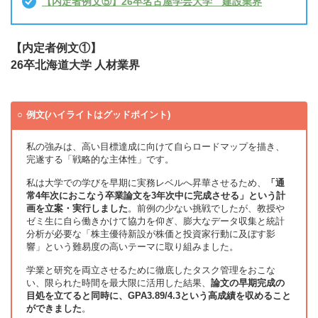
【内定者例文⑤】26卒名古屋学芸大学 建設業界
【内定者例文①】
26卒北海道大学 人材業界
例文(ハイライトはグッドポイント)
私の強みは、高い目標達成に向けて自らロードマップを描き、
完遂する「戦略的な主体性」です。
私は大学での学びを早期に実務レベルへ昇華させるため、
「通
常4年次におこなう卒業論文を3年次中に完成させる」という計
画を立案・実行しました
。前例の少ない挑戦でしたが、教授や
ゼミ生に自ら働きかけて協力を仰ぎ、膨大なデータ収集と統計
分析が必要な「株主優待新設が株価と投資家行動に及ぼす影
響」という難易度の高いテーマに取り組みました。
学業と研究を両立させるために徹底したタスク管理をおこな
い、限られた時間を最大限に活用した結果、
論文の早期完成の
目処を立てると同時に、GPA3.89/4.3という高成績を収めること
ができました
。