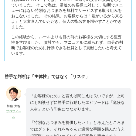
ていました。 そこで私は、常連のお客様に対して、独断でメニ
ューにはない特別なおつまみを無料でサービスする取り組みを
おこないました。 その結果、お客様からは「君がいるから来る
よ」と大変喜んでいただき、個人の指名客を増やすことができ
ました。
この経験から、ルールよりも目の前のお客様を大切にする重要
性を学びました。 貴社でも、マニュアルに縛られず、自分の判
断でお客様のために行動できる社員として貢献したいと考えて
います。
勝手な判断は「主体性」ではなく「リスク」
「お客様のため」と言えば聞こえは良いですが、上司
にも相談せずに勝手に行動したエピソードは「危険な
加藤 大智
人材」という印象につながります。
プロフィー
ル
「特別なおつまみを提供したい！」と考えたところま
ではグッド。それをちゃんと適切な手順を踏んだうえ
で実現したエピソードならば好印象を残せますよ。