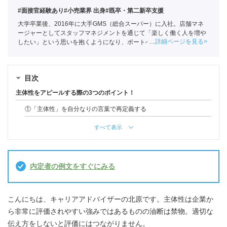
#面接官経験あり
#小売業界 出身
#既卒・第二新卒支援
大学卒業後、2016年に大手GMS（総合スーパー）に入社。店舗マネ
ージャーとしてスタッフマネジメントを通じて「楽しく働く人を増や
詳細ページを見る
したい」という思いを抱くようになり、ポートへ転職。現在はキャリ
アアドバイザーとして100名以上の既卒・第二新卒の就活生をサポー
トしている
目次
主体性をアピールする際の3つのポイント！
①「主体性」を自分なりの言葉で再定義する
すべて表示
内定者の例文をすぐにみる
こんにちは、キャリアアドバイザーの北原です。主体性は企業か
ら非常に評価されやすい強みではあるものの油断は禁物。適切な
伝え方をしないと評価にはつながりません。