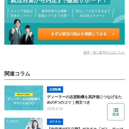
就活対策から
内定
徹底サポート！
まで
キャリア面談は
選考対策では模擬
安心して入社できるまで
完全オンライン
面接までできて完璧！
内定後もサポート
まずは就活の悩みを相談してみる
既卒・第二新卒の人はこちら
関連コラム
志望動機
ディーラーの志望動機を高評価につなげるた
めの4つのコツ｜例文つき
2026.6.24
目次
ガクチカ