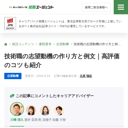
採用ご担当者様へ
トッ
キャリアパーク就職エージェントは、東京証券取引所グロース市場に上場してい
るポート株式会社(証券コード：7047)が運営しているサービスです。
サー
就活コンテンツ
書類選考
志望動機
技術職の志望動機の作り方と例文｜高評価のコツも紹介
トップ
アド
技術職の志望動機の作り方と例文｜高評価
のコツも紹介
利用
志望動機
更新日：
2026.6.24
記事の編集責任者：
北原 瑞起
就活
経営
この記事にコメントしたキャリアアドバイザー
無料
川﨑 瑛久
酒井 栞里
乾 花穂子
加藤 大智