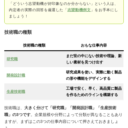
「どういう志望動機が好印象なのか分からない」という人は、
内定者の実際の回答
を厳選した「
志望動機例文
」をお手本にし
ましょう！
技術職の種類
技術職の種類
おもな仕事内容
まだ世の中にない技術や理論、新
研究職
しい素材を見つけ出す
研究成果を使い、実際に動く製品
開発設計職
の形や機能をデザインする
工場で安く、早く、高品質に製品
生産技術職
を作るためのラインを構築する
技術職は、
大きく分けて「研究職」「開発設計職」「生産技術
職」の3つです
。企業規模や分野によって分類が異なることもあり
ますが、まずはこの3つの仕事内容について押さえておきましょ