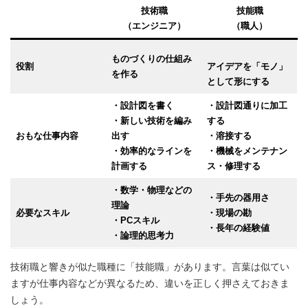
技術職
技能職
（エンジニア）
（職人）
ものづくりの仕組み
役割
アイデアを「モノ」
を作る
として形にする
・設計図を書く
・設計図通りに加工
・新しい技術を編み
する
おもな仕事内容
出す
・溶接する
・効率的なラインを
・機械をメンテナン
計画する
ス・修理する
・数学・物理などの
・手先の器用さ
理論
必要なスキル
・現場の勘
・PCスキル
・長年の経験値
・論理的思考力
技術職と響きが似た職種に「技能職」があります。言葉は似てい
ますが仕事内容などが異なるため、違いを正しく押さえておきま
しょう。