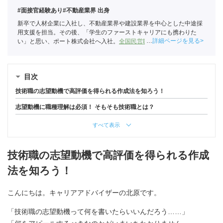
#面接官経験あり
#不動産業界 出身
新卒で人材企業に入社し、不動産業界や建設業界を中心とした中途採
用支援を担当。その後、「学生のファーストキャリアにも携わりた
詳細ページを見る
い」と思い、ポート株式会社へ入社。
全国民営職業紹介事業協会
職業
紹介責任者（001-230215001-05666）
目次
技術職の志望動機で高評価を得られる作成法を知ろう！
志望動機に職種理解は必須！ そもそも技術職とは？
すべて表示
技術職の志望動機で高評価を得られる作成
法を知ろう！
こんにちは。キャリアアドバイザーの北原です。
「技術職の志望動機って何を書いたらいいんだろう……」