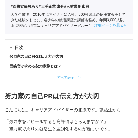
#面接官経験あり
#大手企業 出身
#人材業界 出身
大学卒業後、2010年にマイナビに入社。300社以上の採用支援をして
きた経験をもとに、各大学の就活講座の講師も務め、年間3,000人以
詳細ページを見る
上に講演。現在はキャリアアドバイザーグループの責任者として年間
約1,000人の学生の相談に乗る。
目次
努力家の自己PRは伝え方が大切
面接官が求める努力家像とは？
すべて表示
努力家の自己PRは伝え方が大切
こんにちは。キャリアアドバイザーの北原です。就活生から
「努力家をアピールすると高評価はもらえますか？」
「努力家で周りの就活生と差別化するのが難しいです」