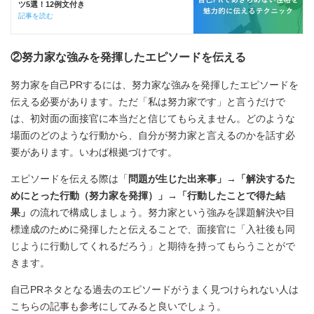
ツ5選！12例文付き
記事を読む
②努力家な強みを発揮したエピソードを伝える
努力家を自己PRするには、努力家な強みを発揮したエピソードを
伝える必要があります。ただ「私は努力家です」と言うだけで
は、初対面の面接官に本当だと信じてもらえません。どのような
場面のどのような行動から、自分が努力家と言えるのかを話す必
要があります。いわば根拠づけです。
エピソードを伝える際は「
問題が生じた出来事」→「解決するた
めにとった行動（努力家を発揮）」→「行動したことで得た結
果」
の流れで構成しましょう。努力家という強みを課題解決や目
標達成のために発揮したと伝えることで、面接官に「入社後も同
じように行動してくれるだろう」と期待を持ってもらうことがで
きます。
自己PRネタとなる過去のエピソードがうまく見つけられない人は
こちらの記事も参考にしてみると良いでしょう。