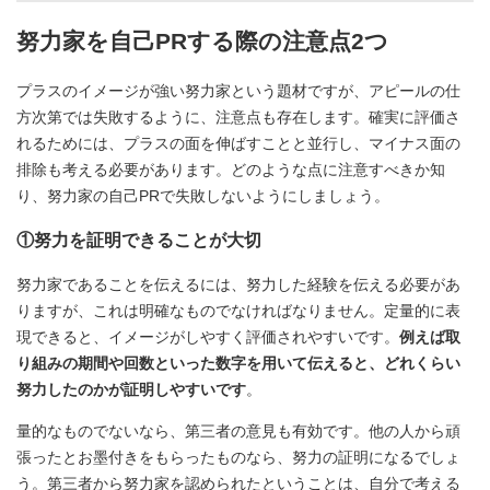
努力家を自己PRする際の注意点2つ
プラスのイメージが強い努力家という題材ですが、アピールの仕
方次第では失敗するように、注意点も存在します。確実に評価さ
れるためには、プラスの面を伸ばすことと並行し、マイナス面の
排除も考える必要があります。どのような点に注意すべきか知
り、努力家の自己PRで失敗しないようにしましょう。
①努力を証明できることが大切
努力家であることを伝えるには、努力した経験を伝える必要があ
りますが、これは明確なものでなければなりません。定量的に表
現できると、イメージがしやすく評価されやすいです。
例えば取
り組みの期間や回数といった数字を用いて伝えると、どれくらい
努力したのかが証明しやすいです
。
量的なものでないなら、第三者の意見も有効です。他の人から頑
張ったとお墨付きをもらったものなら、努力の証明になるでしょ
う。第三者から努力家を認められたということは、自分で考える