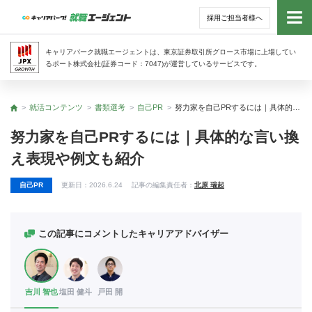
採用ご担当者様へ
トッ
キャリアパーク就職エージェントは、東京証券取引所グロース市場に上場してい
るポート株式会社(証券コード：7047)が運営しているサービスです。
サー
就活コンテンツ
書類選考
自己PR
努力家を自己PRするには｜具体的な言い換え表現や例文も紹介
トップ
アド
努力家を自己PRするには｜具体的な言い換
え表現や例文も紹介
利用
自己PR
更新日：
2026.6.24
記事の編集責任者：
北原 瑞起
就活
経営
この記事にコメントしたキャリアアドバイザー
無料
吉川 智也
塩田 健斗
戸田 開