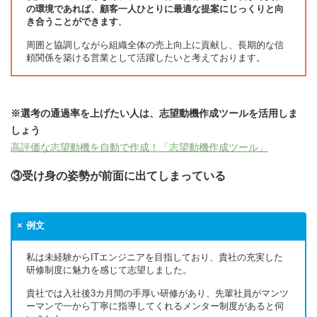
の環境であれば、顧客一人ひとりに最適な提案にじっくりと向
き合うことができます
。
周囲と協調しながら組織全体の売上向上に貢献し、長期的な信
頼関係を築ける営業として活躍したいと考えております。
※選考の通過率を上げたい人は、志望動機作成ツールを活用しま
しょう
高評価な志望動機を自動で作成！「志望動機作成ツール」
③受け身の姿勢が前面に出てしまっている
例文
私は未経験からITエンジニアを目指しており、貴社の充実した
研修制度に魅力を感じて志望しました。
貴社では入社後3カ月間の手厚い研修があり、先輩社員がマンツ
ーマンで一から丁寧に指導してくれるメンター制度があると伺