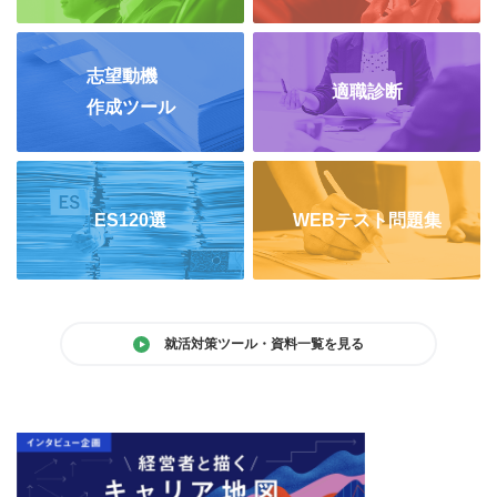
志望動機
適職診断
作成ツール
ES120選
WEBテスト問題集
就活対策ツール・資料一覧を見る