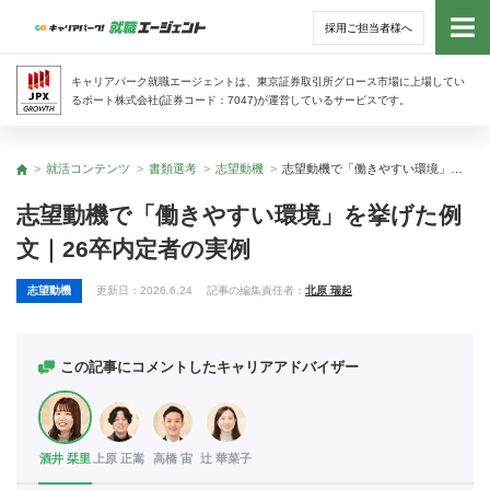
採用ご担当者様へ
トッ
キャリアパーク就職エージェントは、東京証券取引所グロース市場に上場してい
るポート株式会社(証券コード：7047)が運営しているサービスです。
サー
就活コンテンツ
書類選考
志望動機
志望動機で「働きやすい環境」を挙げた例文｜26卒内定者の実例
トップ
アド
志望動機で「働きやすい環境」を挙げた例
文｜26卒内定者の実例
利用
志望動機
更新日：
2026.6.24
記事の編集責任者：
北原 瑞起
就活
経営
この記事にコメントしたキャリアアドバイザー
無料
酒井 栞里
上原 正嵩
高橋 宙
辻 華菜子