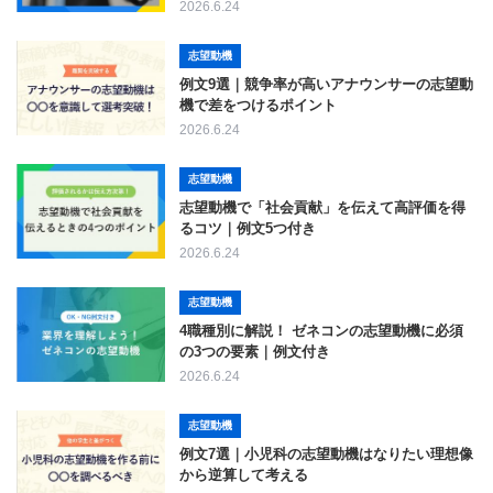
2026.6.24
志望動機
例文9選｜競争率が高いアナウンサーの志望動
機で差をつけるポイント
2026.6.24
志望動機
志望動機で「社会貢献」を伝えて高評価を得
るコツ｜例文5つ付き
2026.6.24
志望動機
4職種別に解説！ ゼネコンの志望動機に必須
の3つの要素｜例文付き
2026.6.24
志望動機
例文7選｜小児科の志望動機はなりたい理想像
から逆算して考える