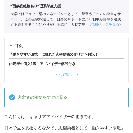
#面接官経験あり
#理系学生支援
大学ではアメフト部のマネージャーとして、練習やチームの運営をサ
ポート。この経験を通して、自身のサポートにより相手が目標を達成
詳細ページを見る
する姿を見ることにやりがいを感じ、人材業界を目指す。ポートに新
卒入社し、理系学生をメインに支援。
キャリアコンサルタント
（登録
番号23034402）/
全国民営職業紹介事業協会
職業紹介責任者（001-
230123001-05662）
目次
「働きやすい環境」に触れた志望動機の作り方を解説！
内定者の例文3選｜アドバイザー解説付き
すべて表示
内定者の例文をすぐに見る
こんにちは、キャリアアドバイザーの北原です。
日々学生を支援するなかで、志望動機として「働きやすい環境」