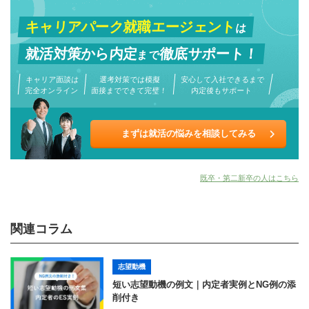
キャリアパーク就職エージェント
は
就活対策から
内定
徹底サポート！
まで
キャリア面談は
選考対策では模擬
安心して入社できるまで
完全オンライン
面接までできて完璧！
内定後もサポート
まずは就活の悩みを相談してみる
既卒・第二新卒の人はこちら
関連コラム
志望動機
短い志望動機の例文｜内定者実例とNG例の添
削付き