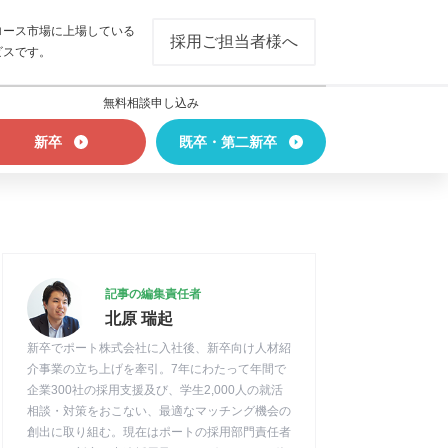
ロース市場に上場している
採用ご担当者様へ
ビスです。
無料相談申し込み
新卒
既卒・第二新卒
記事の編集責任者
北原 瑞起
新卒でポート株式会社に入社後、新卒向け人材紹
介事業の立ち上げを牽引。7年にわたって年間で
企業300社の採用支援及び、学生2,000人の就活
相談・対策をおこない、最適なマッチング機会の
創出に取り組む。現在はポートの採用部門責任者