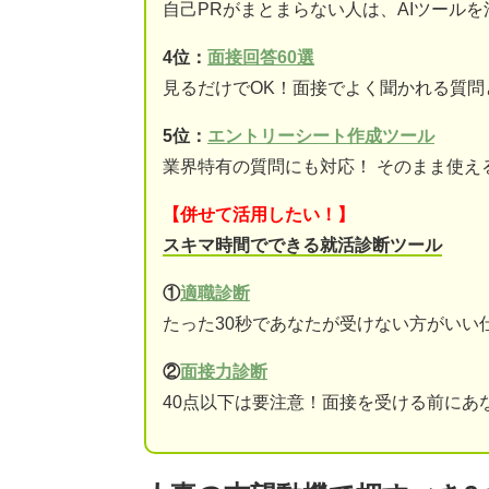
自己PRがまとまらない人は、AIツール
4位：
面接回答60選
見るだけでOK！面接でよく聞かれる質問
5位：
エントリーシート作成ツール
業界特有の質問にも対応！ そのまま使え
【併せて活用したい！】
スキマ時間でできる就活診断ツール
①
適職診断
たった30秒であなたが受けない方がいい
②
面接力診断
40点以下は要注意！面接を受ける前にあ