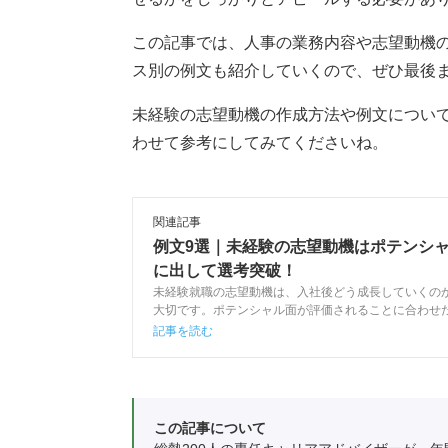
この記事では、人事の業務内容や志望動機
ス別の例文も紹介していくので、ぜひ最後
未経験の志望動機の作成方法や例文につい
わせて参考にしてみてくださいね。
関連記事
例文9選｜未経験の志望動機はポテンシ
に出して選考突破！
未経験就職の志望動機は、入社後どう成長していくの
大切です。ポテンシャル面が評価されることに合わせ
進めましょう。この記事ではキャリアアドバイザーが
記事を読む
志望動機の作り方から、効果的な伝え方を解説します
この記事について