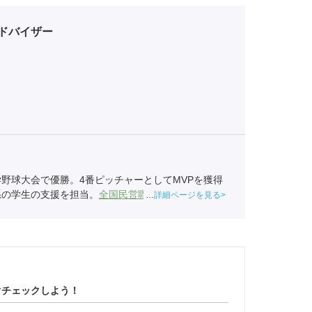
ドバイザー
野球大会で優勝。4番ピッチャーとしてMVPを獲得
系の学生の支援を担当。
全国民営職業紹介事業協会
職
詳細ページを見る
ぐチェックしよう！