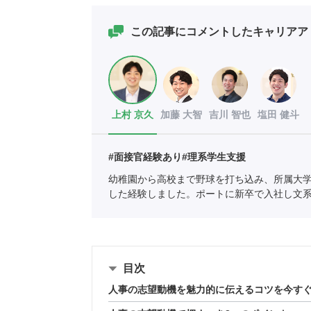
この記事にコメントしたキャリアア
上村 京久
加藤 大智
吉川 智也
塩田 健斗
#面接官経験あり
#理系学生支援
幼稚園から高校まで野球を打ち込み、所属大学
した経験しました。ポートに新卒で入社し文
業紹介責任者（001-220824001-02874）
目次
人事の志望動機を魅力的に伝えるコツを今す