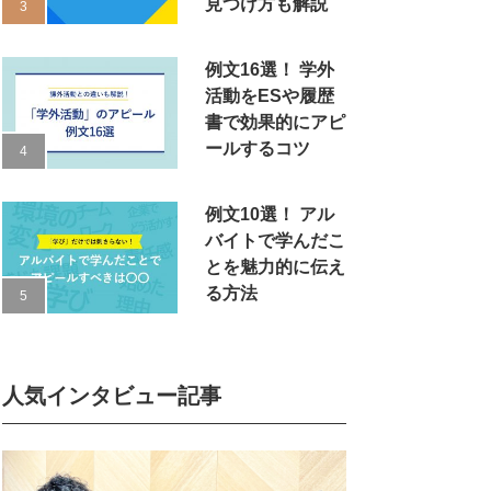
見つけ方も解説
例文16選！ 学外
活動をESや履歴
書で効果的にアピ
ールするコツ
例文10選！ アル
バイトで学んだこ
とを魅力的に伝え
る方法
人気インタビュー記事