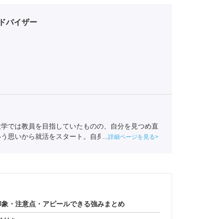
ドバイザー
大学では教員を目指していたものの、自分を見つめ直
いう思いから就活をスタート。自身も就活ではエージ
詳細ページを見る
を持ちポートに入社。
全国民営職業紹介事業協会
職業
印象・注意点・アピールできる強みまとめ