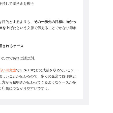
維持して奨学金を獲得
を目的とするよりも、
その一歩先の目標に向かっ
Aを上げた
という文脈で伝えることでかなり印象
価されるケース
いたのであれば話は別。
高い研究室
でGPA3.8などの成績を収めているケー
難しいことが伝わるので、多くの企業で好印象と
し方から聡明さが伝わってくるようなケースが多
う印象につながりやすいですよ。