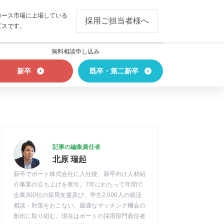
ロース市場に上場している
採用ご担当者様へ
ビスです。
無料相談申し込み
新卒
既卒・第二新卒
記事の編集責任者
北原 瑞起
新卒でポート株式会社に入社後、新卒向け人材紹
介事業の立ち上げを牽引。7年にわたって年間で
企業300社の採用支援及び、学生2,000人の就活
相談・対策をおこない、最適なマッチング機会の
創出に取り組む。現在はポートの採用部門責任者