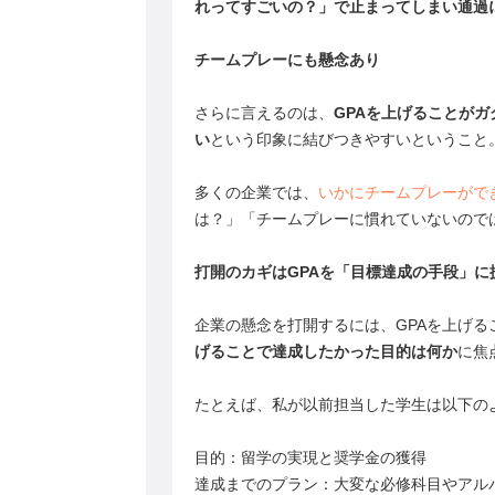
れってすごいの？」で止まってしまい通過
チームプレーにも懸念あり
さらに言えるのは、
GPAを上げることが
い
という印象に結びつきやすいということ
多くの企業では、
いかにチームプレーがで
は？」「チームプレーに慣れていないので
打開のカギはGPAを「目標達成の手段」に
企業の懸念を打開するには、GPAを上げ
げることで達成したかった目的は何か
に焦
たとえば、私が以前担当した学生は以下の
目的：留学の実現と奨学金の獲得
達成までのプラン：大変な必修科目やアル