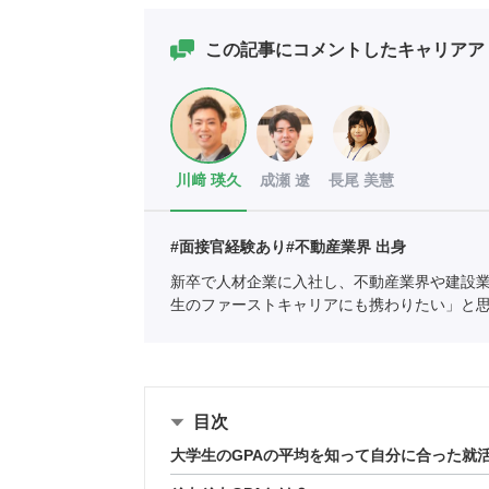
この記事にコメントしたキャリアア
川﨑 瑛久
成瀬 遼
長尾 美慧
#面接官経験あり
#不動産業界 出身
新卒で人材企業に入社し、不動産業界や建設
生のファーストキャリアにも携わりたい」と
協会
職業紹介責任者（001-230215001-0566
目次
大学生のGPAの平均を知って自分に合った就