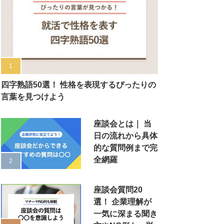
四字熟語50選！ 性格を表現するぴったりの
言葉を見つけよう
座談会とは｜ 当
日の流れから具体
的な質問例まで完
全網羅
座談会質問20
選！ 企業理解が
一気に深まる聞き