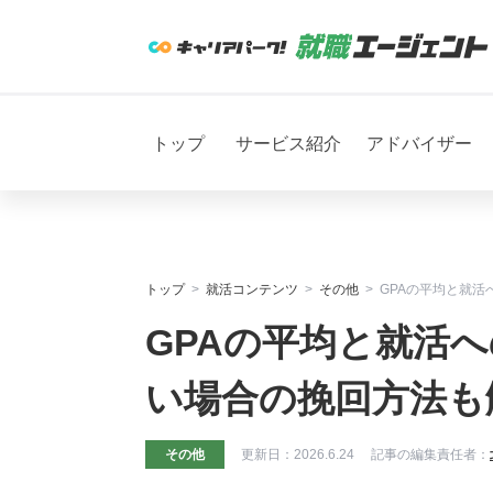
トップ
サービス紹介
アドバイザー
トップ
就活コンテンツ
その他
GPAの平均と就
GPAの平均と就活
い場合の挽回方法も
その他
更新日：
2026.6.24
記事の編集責任者：