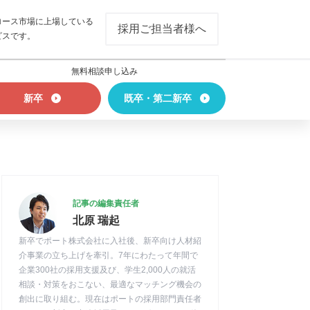
ロース市場に上場している
採用ご担当者様へ
ビスです。
無料相談申し込み
新卒
既卒・第二新卒
記事の編集責任者
北原 瑞起
新卒でポート株式会社に入社後、新卒向け人材紹
介事業の立ち上げを牽引。7年にわたって年間で
企業300社の採用支援及び、学生2,000人の就活
相談・対策をおこない、最適なマッチング機会の
創出に取り組む。現在はポートの採用部門責任者