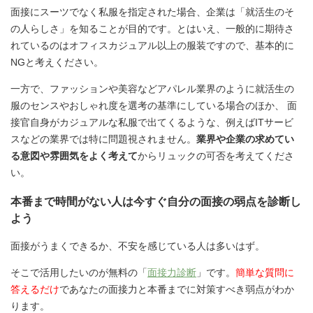
面接にスーツでなく私服を指定された場合、企業は「就活生のそ
の人らしさ」を知ることが目的です。とはいえ、一般的に期待さ
れているのはオフィスカジュアル以上の服装ですので、基本的に
NGと考えください。
一方で、ファッションや美容などアパレル業界のように就活生の
服のセンスやおしゃれ度を選考の基準にしている場合のほか、 面
接官自身がカジュアルな私服で出てくるような、例えばITサービ
スなどの業界では特に問題視されません。
業界や企業の求めてい
る意図や雰囲気をよく考えて
からリュックの可否を考えてくださ
い。️
本番まで時間がない人は今すぐ自分の面接の弱点を診断し
よう
面接がうまくできるか、不安を感じている人は多いはず。
そこで活用したいのが無料の「
面接力診断
」です。
簡単な質問に
答えるだけ
であなたの面接力と本番までに対策すべき弱点がわか
ります。