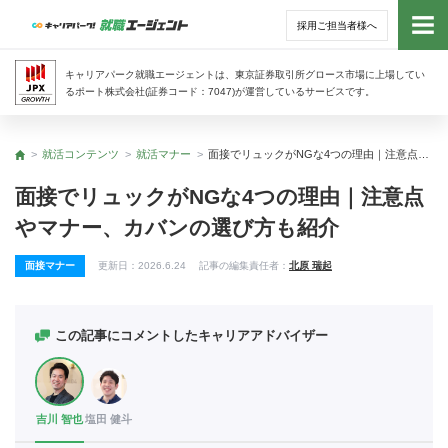
採用ご担当者様へ
トッ
キャリアパーク就職エージェントは、東京証券取引所グロース市場に上場してい
るポート株式会社(証券コード：7047)が運営しているサービスです。
サー
就活コンテンツ
就活マナー
面接でリュックがNGな4つの理由｜注意点やマナー、カバンの選び方も紹介
トップ
アド
面接でリュックがNGな4つの理由｜注意点
やマナー、カバンの選び方も紹介
利用
面接マナー
更新日：
2026.6.24
記事の編集責任者：
北原 瑞起
就活
経営
この記事にコメントしたキャリアアドバイザー
無料
吉川 智也
塩田 健斗