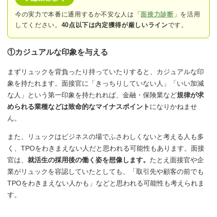
今の実力で本番に通用するか不安な人は「
面接力診断
」を活用
してください。
40点以下は内定獲得が厳しいライン
です。
①カジュアルな印象を与える
まずリュックを背負ったり持っていたりすると、カジュアルな印
象を持たれます。面接官に「きっちりしていない人」「いい加減
な人」という第一印象を持たれれば、金融・保険業など
規律が求
められる業種などは致命的なマイナスポイント
になりかねませ
ん。
また、リュックはビジネスの場でふさわしくないと考える人も多
く、TPOをわきまえない人だと思われる可能性もあります。面接
官は、
就活生の採用後の働く姿を想像します。
たとえ面接官や企
業がリュックを容認していたとしても、「取引先や顧客の前でも
TPOをわきまえない人かも」などと思われる可能性も考えられま
す。