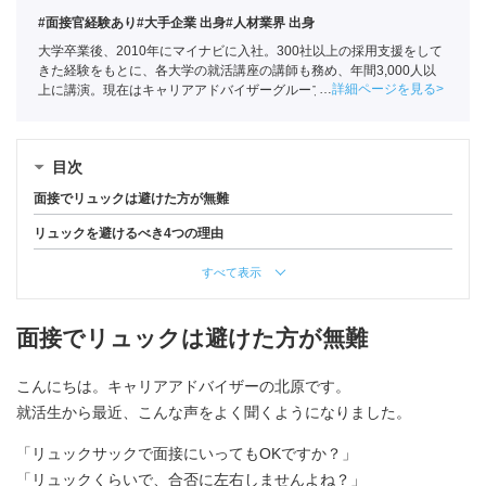
#面接官経験あり
#大手企業 出身
#人材業界 出身
大学卒業後、2010年にマイナビに入社。300社以上の採用支援をして
きた経験をもとに、各大学の就活講座の講師も務め、年間3,000人以
詳細ページを見る
上に講演。現在はキャリアアドバイザーグループの責任者として年間
約1,000人の学生の相談に乗る。
目次
面接でリュックは避けた方が無難
リュックを避けるべき4つの理由
すべて表示
面接でリュックは避けた方が無難
こんにちは。キャリアアドバイザーの北原です。
就活生から最近、こんな声をよく聞くようになりました。
「リュックサックで面接にいってもOKですか？」
「リュックくらいで、合否に左右しませんよね？」