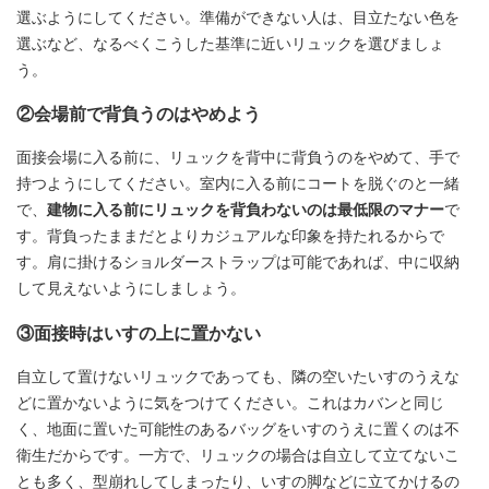
選ぶようにしてください。準備ができない人は、目立たない色を
選ぶなど、なるべくこうした基準に近いリュックを選びましょ
う。
②会場前で背負うのはやめよう
面接会場に入る前に、リュックを背中に背負うのをやめて、手で
持つようにしてください。室内に入る前にコートを脱ぐのと一緒
で、
建物に入る前にリュックを背負わないのは最低限のマナー
で
す。背負ったままだとよりカジュアルな印象を持たれるからで
す。肩に掛けるショルダーストラップは可能であれば、中に収納
して見えないようにしましょう。
③面接時はいすの上に置かない
自立して置けないリュックであっても、隣の空いたいすのうえな
どに置かないように気をつけてください。これはカバンと同じ
く、地面に置いた可能性のあるバッグをいすのうえに置くのは不
衛生だからです。一方で、リュックの場合は自立して立てないこ
とも多く、型崩れしてしまったり、いすの脚などに立てかけるの