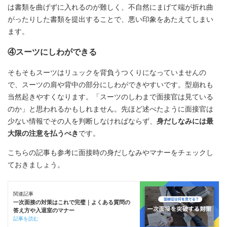
は書類を曲げずに入れるのが難しく、不自然にまげて端が折れ曲
がったりした書類を提出することで、悪い印象をあたえてしまい
ます。
④スーツにしわができる
そもそもスーツはリュックを背負うつくりになっていませんの
で、スーツの肩や背中の部分にしわができやすいです。型崩れも
当然起きやすくなります。「スーツのしわまで面接官は見ている
のか」と思われるかもしれません。先ほど述べたように面接官は
少ない情報でその人を判断しなければならず、
身だしなみには最
大限の注意を払うべき
です。️
こちらの記事も参考に面接時の身だしなみやマナーをチェックし
ておきましょう。
関連記事
一次面接の対策はこれで完璧｜よくある質問の
答え方や入退室のマナー
記事を読む