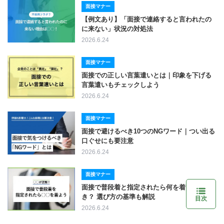
面接マナー
【例文あり】「面接で連絡すると言われたの
に来ない」状況の対処法
2026.6.24
面接マナー
面接での正しい言葉遣いとは｜印象を下げる
言葉遣いもチェックしよう
2026.6.24
面接マナー
面接で避けるべき10つのNGワード｜つい出る
口ぐせにも要注意
2026.6.24
面接マナー
面接で普段着と指定されたら何を着ていくべ
き？ 選び方の基準も解説
目次
2026.6.24