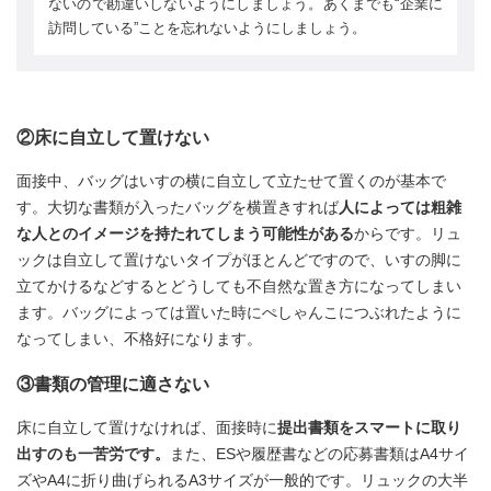
ないので勘違いしないようにしましょう。あくまでも“企業に
訪問している”ことを忘れないようにしましょう。
②床に自立して置けない
面接中、バッグはいすの横に自立して立たせて置くのが基本で
す。大切な書類が入ったバッグを横置きすれば
人によっては粗雑
な人とのイメージを持たれてしまう可能性がある
からです。リュ
ックは自立して置けないタイプがほとんどですので、いすの脚に
立てかけるなどするとどうしても不自然な置き方になってしまい
ます。バッグによっては置いた時にぺしゃんこにつぶれたように
なってしまい、不格好になります。
③書類の管理に適さない
床に自立して置けなければ、面接時に
提出書類をスマートに取り
出すのも一苦労です。
また、ESや履歴書などの応募書類はA4サイ
ズやA4に折り曲げられるA3サイズが一般的です。リュックの大半