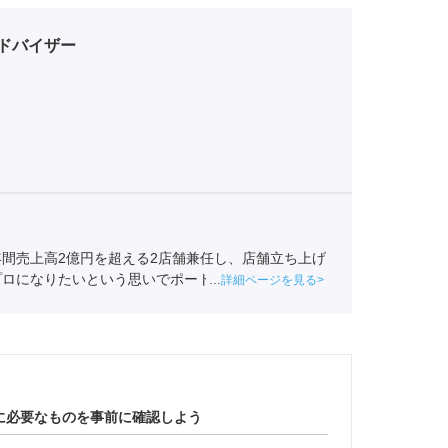
ドバイザー
間売上高2億円を超える2店舗兼任し、店舗立ち上げ
プロになりたいという思いでポートに転身。キャリア
詳細ページを見る
ストチーム賞獲得。
全国民営職業紹介事業協会
職業
に必要なものを事前に確認しよう