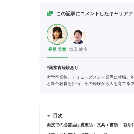
この記事にコメントしたキャリアア
長尾 美慧
塩田 健斗
#面接官経験あり
大学卒業後、アミューズメント業界に就職。年
と新卒教育を担当。その経験から人を育てる
アドバイザーとして入社2か月後に新人賞・ベ
紹介責任者（001-220830001-02886）
目次
面接での必需品は貴重品＋文具＋書類！ 就活