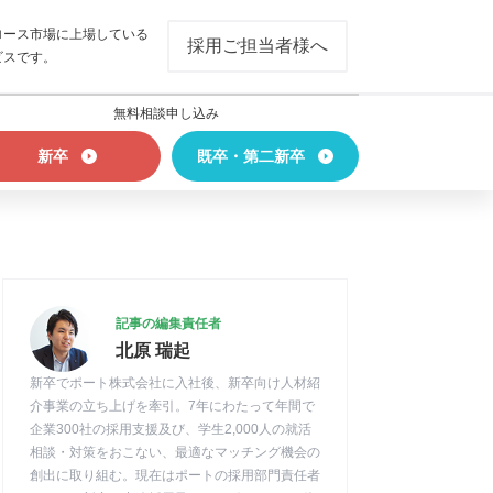
ロース市場に上場している
採用ご担当者様へ
ビスです。
無料相談申し込み
新卒
既卒・第二新卒
記事の編集責任者
北原 瑞起
新卒でポート株式会社に入社後、新卒向け人材紹
介事業の立ち上げを牽引。7年にわたって年間で
企業300社の採用支援及び、学生2,000人の就活
相談・対策をおこない、最適なマッチング機会の
創出に取り組む。現在はポートの採用部門責任者