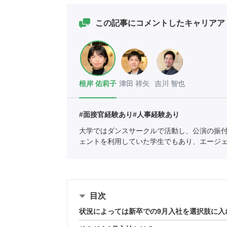
この記事にコメントしたキャリアア
根岸 佑莉子
津田 祥矢
吉川 智也
#面接官経験あり
#人事経験あり
大学ではダンスサークルで活動し、公演の振
ェントを利用していた学生でもあり、エージ
の支援を中心としている。
全国民営職業紹介
目次
状況によっては新卒での9月入社を選択肢に入