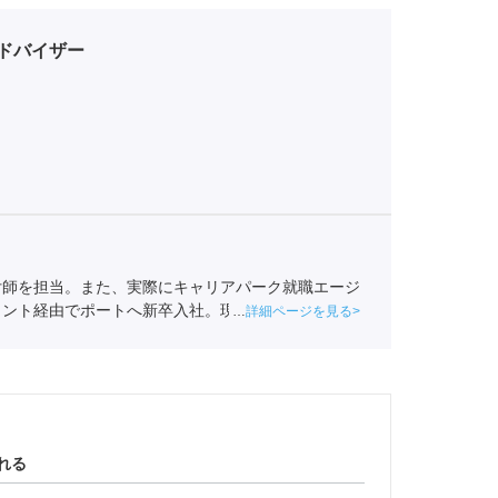
ドバイザー
付師を担当。また、実際にキャリアパーク就職エージ
ェント経由でポートへ新卒入社。現在は関西の学生へ
詳細ページを見る
事業協会
職業紹介責任者（001-220810001-02920）
れる