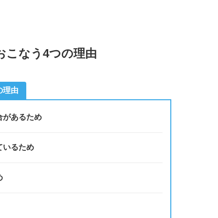
おこなう4つの理由
の理由
合があるため
ているため
め