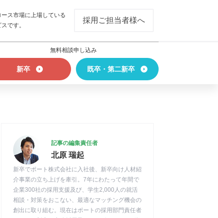
ロース市場に上場している
採用ご担当者様へ
ビスです。
無料相談申し込み
新卒
既卒・第二新卒
記事の編集責任者
北原 瑞起
新卒でポート株式会社に入社後、新卒向け人材紹
介事業の立ち上げを牽引。7年にわたって年間で
企業300社の採用支援及び、学生2,000人の就活
相談・対策をおこない、最適なマッチング機会の
創出に取り組む。現在はポートの採用部門責任者