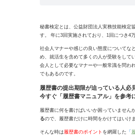
秘書検定とは、公益財団法人実務技能検定
す。 年に3回実施されており、1回につき
社会人マナーや感じの良い態度についてな
め、就活生を含めて多くの人が受験をしてい
会人として必要なマナーや一般常識を問わ
でもあるのです。
履歴書の提出期限が迫っている人必
今すぐ「履歴書マニュアル」を参考
履歴書に何を書けばいいか困っていません
る
ので、履歴書だけに時間をかけてはいけ
そんな時は
履歴書のポイント
を網羅した
「