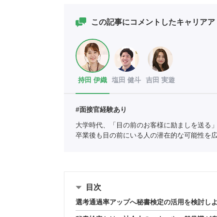
この記事にコメントしたキャリアア
持田 伊織
塩田 健斗
吉田 実遊
#面接官経験あり
大学時代、「目の前のお客様に励ましを送る
卒業後も目の前にいる人の潜在的な可能性を
柱とするポートに新卒として入社。
目次
選考通過率アップへ秘書検定の活用を検討し