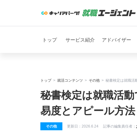
トップ
サービス紹介
アドバイザー
トップ
就活コンテンツ
その他
秘書検定は就職活
秘書検定は就職活動
易度とアピール方法
その他
更新日：
2026.6.24
記事の編集責任者：