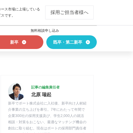
ロース市場に上場している
採用ご担当者様へ
ビスです。
無料相談申し込み
新卒
既卒・第二新卒
記事の編集責任者
北原 瑞起
新卒でポート株式会社に入社後、新卒向け人材紹
介事業の立ち上げを牽引。7年にわたって年間で
企業300社の採用支援及び、学生2,000人の就活
相談・対策をおこない、最適なマッチング機会の
創出に取り組む。現在はポートの採用部門責任者