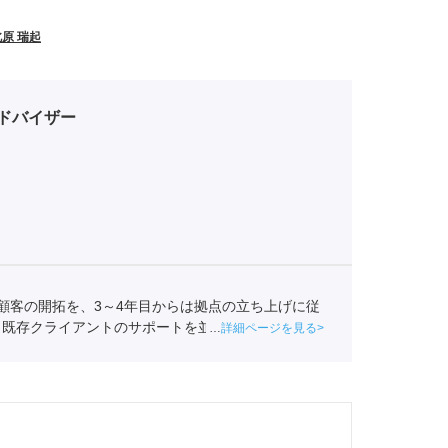
北原 瑞起
ドバイザー
顧客の開拓を、3～4年目からは拠点の立ち上げに従
と既存クライアントのサポートを並行しておこなう。
詳細ページを見る
者の支援に励んでいる。