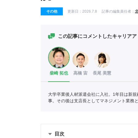
その他
更新日：
2026.7.8
記事の編集責任者：
この記事にコメントしたキャリアア
柴崎 拓也
高橋 宙
長尾 美慧
大学卒業後人材派遣会社に入社。1年目は新規
事。その後は支店長としてマネジメント業務
現在はポートでこれまでの経験を活かし求職
目次