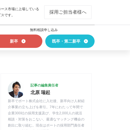
ロース市場に上場している
採用ご担当者様へ
ビスです。
無料相談申し込み
新卒
既卒・第二新卒
記事の編集責任者
北原 瑞起
新卒でポート株式会社に入社後、新卒向け人材紹
介事業の立ち上げを牽引。7年にわたって年間で
企業300社の採用支援及び、学生2,000人の就活
相談・対策をおこない、最適なマッチング機会の
創出に取り組む。現在はポートの採用部門責任者