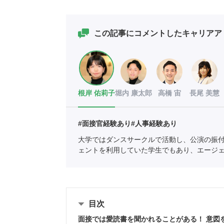
この記事にコメントしたキャリアア
根岸 佑莉子
堀内 康太郎
高橋 宙
長尾 美慧
#面接官経験あり
#人事経験あり
大学ではダンスサークルで活動し、公演の振
ェントを利用していた学生でもあり、エージ
の支援を中心としている。
全国民営職業紹介
目次
面接では愛読書を聞かれることがある！ 意図