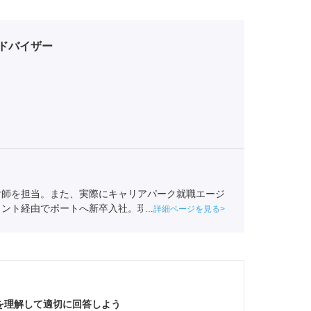
ドバイザー
付師を担当。また、実際にキャリアパーク就職エージ
ェント経由でポートへ新卒入社。現在は関西の学生へ
詳細ページを見る
事業協会
職業紹介責任者（001-220810001-02920）
を理解して適切に回答しよう