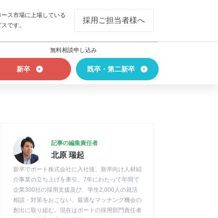
ロース市場に上場している
採用ご担当者様へ
ビスです。
無料相談申し込み
新卒
既卒・第二新卒
記事の編集責任者
北原 瑞起
新卒でポート株式会社に入社後、新卒向け人材紹
介事業の立ち上げを牽引。7年にわたって年間で
企業300社の採用支援及び、学生2,000人の就活
相談・対策をおこない、最適なマッチング機会の
創出に取り組む。現在はポートの採用部門責任者