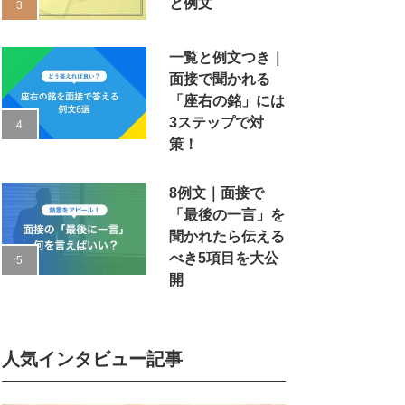
と例文
一覧と例文つき｜
面接で聞かれる
「座右の銘」には
3ステップで対
策！
8例文｜面接で
「最後の一言」を
聞かれたら伝える
べき5項目を大公
開
人気インタビュー記事