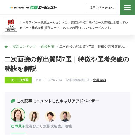
採用ご担当者様へ
トッ
キャリアパーク就職エージェントは、東京証券取引所グロース市場に上場してい
るポート株式会社(証券コード：7047)が運営しているサービスです。
サー
就活コンテンツ
面接対策
二次面接の頻出質問7選｜特徴や選考突破の秘訣を解説
トップ
アド
二次面接の頻出質問7選｜特徴や選考突破の
秘訣を解説
利用
一次・二次面接
更新日：
2026.7.14
記事の編集責任者：
北原 瑞起
就活
経営
この記事にコメントしたキャリアアドバイザー
無料
辻 華菜子
北浦 ひより
加藤 大智
吉川 智也