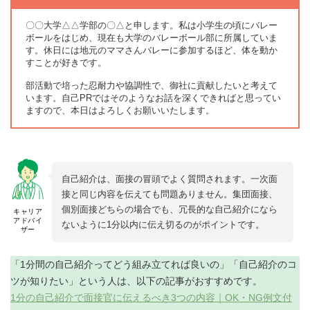
〇〇大学△△学部の〇△と申します。私は小学生の頃にバレー
ボールをはじめ、現在も大学のバレーボール部に所属していま
す。休日には地元のママさんバレーに参加するほど、体を動か
すことが好きです。
部活動で培った忍耐力や協調性で、御社に貢献したいと考えて
います。自己PRではそのようなお話を深くできればと思ってい
ますので、本日はよろしくお願いいたします。
自己紹介は、面接の冒頭でよく質問されます。一次面
接と同じ内容を伝えても問題ありません。集団面接、
個別面接どちらの場合でも、冗長的な自己紹介になら
キャリア
アドバイ
ないように1分以内に伝え切るのがポイントです。
ザー
「1分間の自己紹介ってどう組み立てれば良いの」「自己紹介のコ
ツが知りたい」という人は、以下の記事がおすすめです。
1分の自己紹介で面接官に伝えるべき3つの内容｜OK・NG例文付