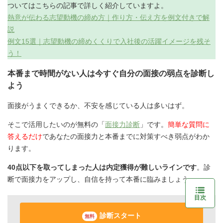
ついてはこちらの記事で詳しく紹介していますよ。
熱意が伝わる志望動機の締め方｜作り方・伝え方を例文付きで解
説
例文15選｜志望動機の締めくくりで入社後の活躍イメージを残そ
う！
本番まで時間がない人は今すぐ自分の面接の弱点を診断し
よう
面接がうまくできるか、不安を感じている人は多いはず。
そこで活用したいのが無料の「
面接力診断
」です。
簡単な質問に
答えるだけ
であなたの面接力と本番までに対策すべき弱点がわか
ります。
40点以下を取ってしまった人は内定獲得が難しいラインです
。診
断で面接力をアップし、自信を持って本番に臨みましょう。
目次
診断スタート
無料