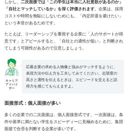
しかし、
二次面接では「この学生は本当に入社意欲があるのか」
「自社とマッチしているか」を深く評価されます
。企業は、採用
コストや時間を無駄にしないためにも、「内定辞退を避けたい」
という本音があるためです。
たとえば、リーダーシップを重視する企業に「人のサポートが得
意です」とアピールすると、「自社との適性が低い」と判断され
てしまう可能性があるので注意しましょう。
応募企業の求める人物像と強みがマッチするように、
表現方法や伝え方を工夫してみてください。志望度の
高さと適性を伝えるときは、エピソードを交えると説
キャリア
アドバイ
得力を感じてもらえますよ。
ザー
面接形式：個人面接が多い
多くの企業での二次面接は、個人面接形式です。一次面接は、条
件や基準に満たない学生をスピーディーに見極めるために、集団
面接で合否を判断する企業が多いです。