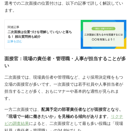
選考での二次面接の位置付けは、以下の記事で詳しく解説してい
ます。
関連記事
二次面接は位置づけを理解していないと落ち
る！ 頻出質問例も紹介
記事を読む
面接官：現場の責任者・管理職・人事が担当することが多
い
二次面接では、現場責任者や管理職など、より採用決定権をもつ
立場の面接官が多いです。一次面接では若手社員や人事担当者が
担当することが多く、おもにマナーや基本的な適性が見られま
す。
一方二次面接では、
配属予定の部署責任者などが面接官となり、
「現場で一緒に働きたいか」を見極める傾向があります
。
リクナ
ビの調査結果
によると、二次面接官として最も多い役職は「現場
社員（責任者・管理職）」の34.8%でした。