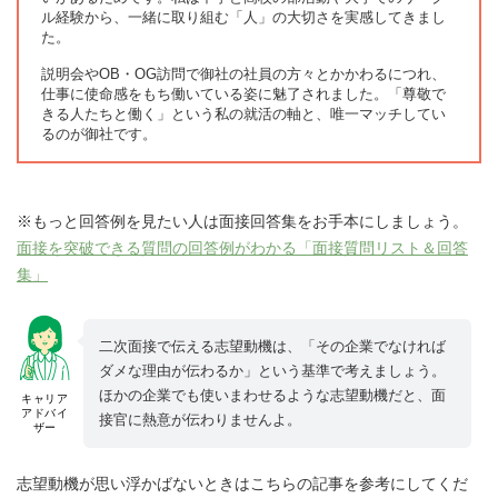
ル経験から、一緒に取り組む「人」の大切さを実感してきまし
た。
説明会やOB・OG訪問で御社の社員の方々とかかわるにつれ、
仕事に使命感をもち働いている姿に魅了されました。「尊敬で
きる人たちと働く」という私の就活の軸と、唯一マッチしてい
るのが御社です。
※もっと回答例を見たい人は面接回答集をお手本にしましょう。
面接を突破できる質問の回答例がわかる「面接質問リスト＆回答
集」
二次面接で伝える志望動機は、「その企業でなければ
ダメな理由が伝わるか」という基準で考えましょう。
ほかの企業でも使いまわせるような志望動機だと、面
キャリア
アドバイ
接官に熱意が伝わりませんよ。
ザー
志望動機が思い浮かばないときはこちらの記事を参考にしてくだ