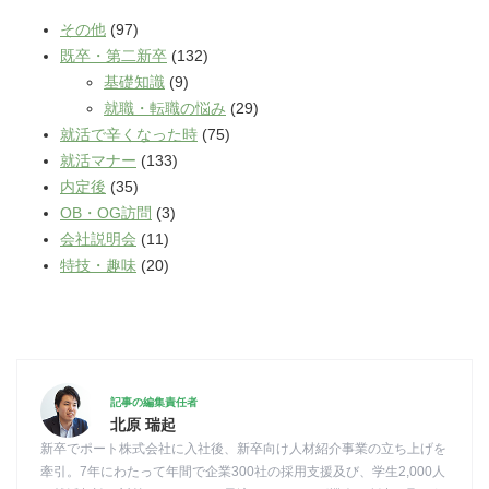
その他
(97)
既卒・第二新卒
(132)
基礎知識
(9)
就職・転職の悩み
(29)
就活で辛くなった時
(75)
就活マナー
(133)
内定後
(35)
OB・OG訪問
(3)
会社説明会
(11)
特技・趣味
(20)
記事の編集責任者
北原 瑞起
新卒でポート株式会社に入社後、新卒向け人材紹介事業の立ち上げを
牽引。7年にわたって年間で企業300社の採用支援及び、学生2,000人