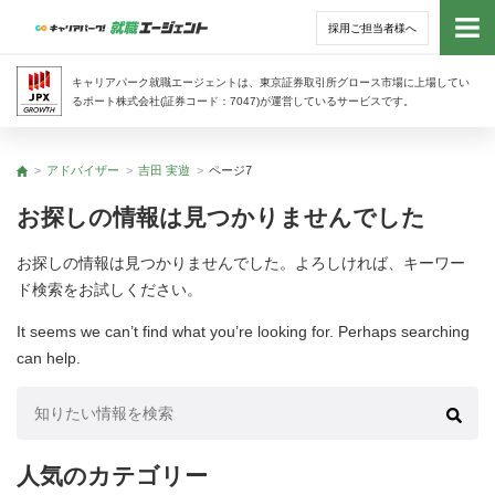
採用ご担当者様へ
トッ
キャリアパーク就職エージェントは、東京証券取引所グロース市場に上場してい
るポート株式会社(証券コード：7047)が運営しているサービスです。
サー
アドバイザー
吉田 実遊
ページ7
トップ
アド
お探しの情報は見つかりませんでした
利用
お探しの情報は見つかりませんでした。よろしければ、キーワー
ド検索をお試しください。
就活
It seems we can’t find what you’re looking for. Perhaps searching
can help.
経営
検
無料
索:
人気のカテゴリー