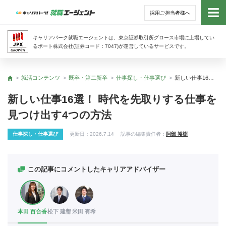
採用ご担当者様へ
トッ
キャリアパーク就職エージェントは、東京証券取引所グロース市場に上場してい
るポート株式会社(証券コード：7047)が運営しているサービスです。
サー
就活コンテンツ
既卒・第二新卒
仕事探し・仕事選び
新しい仕事16選！ 時代を先取りする仕事を見つけ出す4つの方法
トップ
アド
新しい仕事16選！ 時代を先取りする仕事を
見つけ出す4つの方法
利用
仕事探し・仕事選び
更新日：
2026.7.14
記事の編集責任者：
阿部 裕樹
就活
経営
この記事にコメントしたキャリアアドバイザー
無料
本田 百合香
松下 建都
米田 有希