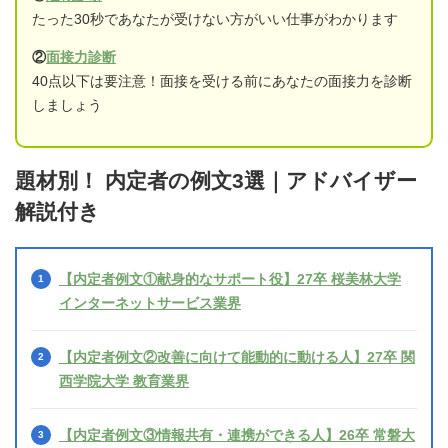
たった30秒であなたが受けない方がいい仕事がわかります
②
面接力診断
40点以下は要注意！面接を受ける前にあなたの面接力を診断
しましょう
題材別！ 内定者の例文3選｜アドバイザー
解説付き
【内定者例文①献身的なサポート役】27卒 桜美林大学
インターネットサービス業界
【内定者例文②改善に向けて能動的に動ける人】27卒 関
西学院大学 教育業界
【内定者例文③情報共有・連携ができる人】26卒 常磐大