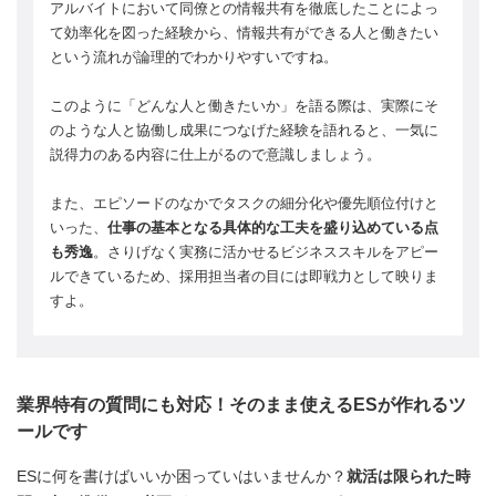
アルバイトにおいて同僚との情報共有を徹底したことによっ
て効率化を図った経験から、情報共有ができる人と働きたい
という流れが論理的でわかりやすいですね。
このように「どんな人と働きたいか」を語る際は、実際にそ
のような人と協働し成果につなげた経験を語れると、一気に
説得力のある内容に仕上がるので意識しましょう。
また、エピソードのなかでタスクの細分化や優先順位付けと
いった、
仕事の基本となる具体的な工夫を盛り込めている点
も秀逸
。さりげなく実務に活かせるビジネススキルをアピー
ルできているため、採用担当者の目には即戦力として映りま
すよ。
業界特有の質問にも対応！そのまま使えるESが作れるツ
ールです
ESに何を書けばいいか困っていはいませんか？
就活は限られた時