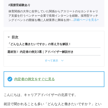
#面接官経験あり
体育関係の大学に在学していた関係からアスリートのセカンドキャリ
ア支援を行うベンチャー企業で長期インターンを経験。採用型マッチ
詳細ページを見る
ングイベントの開催を機に人材業界に興味を持ち始め、ポートに新卒
入社。
全国民営職業紹介事業協会
職業紹介責任者（001-230209002-
05665）
目次
「どんな人と働きたいですか」の答え方を解説！
題材別！ 内定者の例文3選｜アドバイザー解説付き
すべて表示
内定者の例文をすぐに見る
こんにちは、キャリアアドバイザーの北原です。
就活で聞かれることも多い「どんな人と働きたいですか？」とい