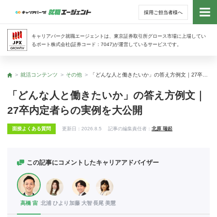
採用ご担当者様へ
トッ
キャリアパーク就職エージェントは、東京証券取引所グロース市場に上場してい
るポート株式会社(証券コード：7047)が運営しているサービスです。
サー
就活コンテンツ
その他
「どんな人と働きたいか」の答え方例文｜27卒内定者らの実例を大公開
トップ
アド
「どんな人と働きたいか」の答え方例文｜
27卒内定者らの実例を大公開
利用
面接よくある質問
更新日：
2026.8.5
記事の編集責任者：
北原 瑞起
就活
経営
この記事にコメントしたキャリアアドバイザー
無料
高橋 宙
北浦 ひより
加藤 大智
長尾 美慧