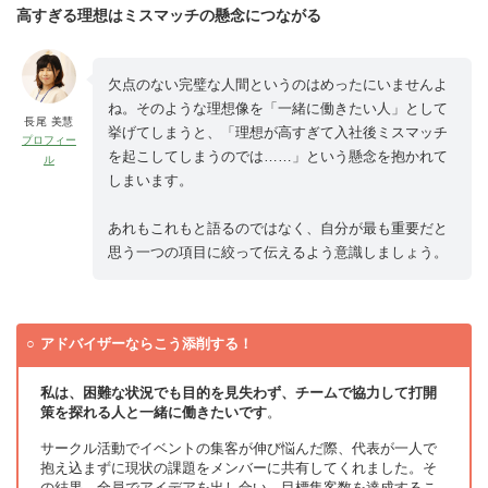
高すぎる理想はミスマッチの懸念につながる
欠点のない完璧な人間というのはめったにいませんよ
ね。そのような理想像を「一緒に働きたい人」として
長尾 美慧
挙げてしまうと、「理想が高すぎて入社後ミスマッチ
プロフィー
を起こしてしまうのでは……」という懸念を抱かれて
ル
しまいます。
あれもこれもと語るのではなく、自分が最も重要だと
思う一つの項目に絞って伝えるよう意識しましょう。
アドバイザーならこう添削する！
私は、困難な状況でも目的を見失わず、チームで協力して打開
策を探れる人と一緒に働きたいです
。
サークル活動でイベントの集客が伸び悩んだ際、代表が一人で
抱え込まずに現状の課題をメンバーに共有してくれました。そ
の結果、全員でアイデアを出し合い、目標集客数を達成するこ