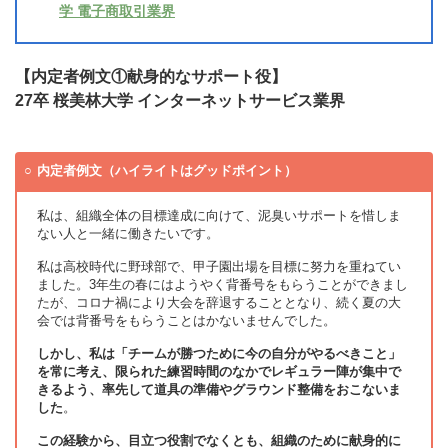
学 電子商取引業界
【内定者例文①献身的なサポート役】
27卒 桜美林大学 インターネットサービス業界
内定者例文（ハイライトはグッドポイント）
私は、組織全体の目標達成に向けて、泥臭いサポートを惜しま
ない人と一緒に働きたいです。
私は高校時代に野球部で、甲子園出場を目標に努力を重ねてい
ました。3年生の春にはようやく背番号をもらうことができまし
たが、コロナ禍により大会を辞退することとなり、続く夏の大
会では背番号をもらうことはかないませんでした。
しかし、私は「チームが勝つために今の自分がやるべきこと」
を常に考え、限られた練習時間のなかでレギュラー陣が集中で
きるよう、率先して道具の準備やグラウンド整備をおこないま
した
。
この経験から、目立つ役割でなくとも、組織のために献身的に