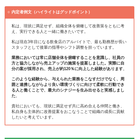
内定者例文（ハイライトはグッドポイント）
私は、現状に満足せず、組織全体を俯瞰して改善策をともに考
え、実行できる人と一緒に働きたいです。
私は現在3年目になる飲食店のアルバイトで、最も勤務歴が長い
スタッフとして後輩の指導やシフト調整を担っています。
業務においては常に店舗全体を俯瞰することを意識し、社員の
方と協力しながら売上アップの施策を提案しました。実際に自
分の案が採用され、売上が約120％に向上した経験があります
。
このような経験から、与えられた業務をこなすだけでなく、周
囲と連携しながらより良い環境づくりに向けて柔軟に行動でき
る人と働くことで、最大のシナジーを生み出せると実感しまし
た
。
貴社においても、現状に満足せず共に高め合える仲間と働き、
私自身も主体的に改善提案をおこなうことで組織の成長に貢献
したいと考えています。