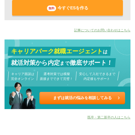
今すぐESを作る
無料
記事についてのお問い合わせはこちら
キャリアパーク就職エージェント
は
就活対策から
内定
徹底サポート！
まで
キャリア面談は
選考対策では模擬
安心して入社できるまで
完全オンライン
面接までできて完璧！
内定後もサポート
まずは就活の悩みを相談してみる
既卒・第二新卒の人はこちら