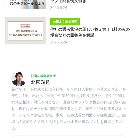
ップ｜回答例文付き
2026.6.24
面接よくある質問
他社の選考状況の正しい答え方！ 1社のみの
場合などの回答例を解説
2026.6.24
記事の編集責任者
北原 瑞起
新卒でポート株式会社に入社後、新卒向け人材紹介事業の立ち上げを
牽引。7年にわたって年間で企業300社の採用支援及び、学生2,000人
の就活相談・対策をおこない、最適なマッチング機会の創出に取り組
む。現在はポートの採用部門責任者として、新卒・中途採用及びオン
ボーディング領域を統括。事業・組織成長の両面から採用設計し、組
織への定着や入社後の活躍を最大化する仕組みづくりを推進してい
る。