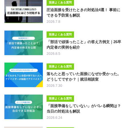
面接よくある質問
圧迫面接を受けたときの対処法4選！ 事前に
できる予防策も解説
2026.7.8
面接よくある質問
「部活で頑張ったこと」の答え方例文｜26卒
内定者の実例を紹介
2026.8.5
面接よくある質問
落ちたと思っていた面接になぜか受かった。
どうしてですか？｜就活相談室
2026.7.30
面接よくある質問
「面接準備をしていない」がバレる瞬間は？
当日の対処法も解説
2026.6.24