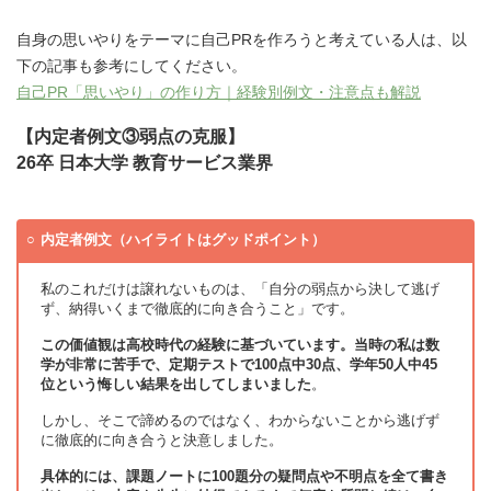
自身の思いやりをテーマに自己PRを作ろうと考えている人は、以
下の記事も参考にしてください。
自己PR「思いやり」の作り方｜経験別例文・注意点も解説
【内定者例文③弱点の克服】
26卒 日本大学 教育サービス業界
内定者例文（ハイライトはグッドポイント）
私のこれだけは譲れないものは、「自分の弱点から決して逃げ
ず、納得いくまで徹底的に向き合うこと」です。
この価値観は高校時代の経験に基づいています。当時の私は数
学が非常に苦手で、定期テストで100点中30点、学年50人中45
位という悔しい結果を出してしまいました
。
しかし、そこで諦めるのではなく、わからないことから逃げず
に徹底的に向き合うと決意しました。
具体的には、課題ノートに100題分の疑問点や不明点を全て書き