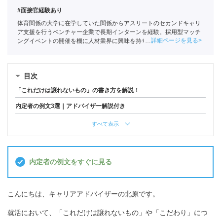
#面接官経験あり
体育関係の大学に在学していた関係からアスリートのセカンドキャリ
ア支援を行うベンチャー企業で長期インターンを経験。採用型マッチ
詳細ページを見る
ングイベントの開催を機に人材業界に興味を持ち始め、ポートに新卒
入社。
全国民営職業紹介事業協会
職業紹介責任者（001-230209002-
05665）
目次
「これだけは譲れないもの」の書き方を解説！
内定者の例文3選｜アドバイザー解説付き
すべて表示
内定者の例文をすぐに見る
こんにちは、キャリアアドバイザーの北原です。
就活において、「これだけは譲れないもの」や「こだわり」につ