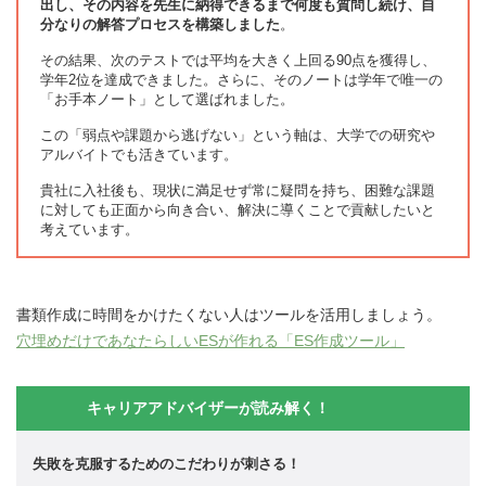
出し、その内容を先生に納得できるまで何度も質問し続け、自
分なりの解答プロセスを構築しました
。
その結果、次のテストでは平均を大きく上回る90点を獲得し、
学年2位を達成できました。さらに、そのノートは学年で唯一の
「お手本ノート」として選ばれました。
この「弱点や課題から逃げない」という軸は、大学での研究や
アルバイトでも活きています。
貴社に入社後も、現状に満足せず常に疑問を持ち、困難な課題
に対しても正面から向き合い、解決に導くことで貢献したいと
考えています。
書類作成に時間をかけたくない人はツールを活用しましょう。
穴埋めだけであなたらしいESが作れる「ES作成ツール」
キャリアアドバイザーが読み解く！
失敗を克服するためのこだわりが刺さる！