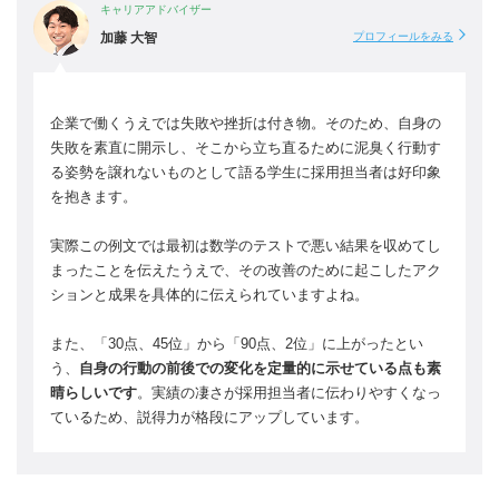
キャリアアドバイザー
加藤 大智
プロフィールをみる
企業で働くうえでは失敗や挫折は付き物。そのため、自身の
失敗を素直に開示し、そこから立ち直るために泥臭く行動す
る姿勢を譲れないものとして語る学生に採用担当者は好印象
を抱きます。
実際この例文では最初は数学のテストで悪い結果を収めてし
まったことを伝えたうえで、その改善のために起こしたアク
ションと成果を具体的に伝えられていますよね。
また、「30点、45位」から「90点、2位」に上がったとい
う、
自身の行動の前後での変化を定量的に示せている点も素
晴らしいです
。実績の凄さが採用担当者に伝わりやすくなっ
ているため、説得力が格段にアップしています。