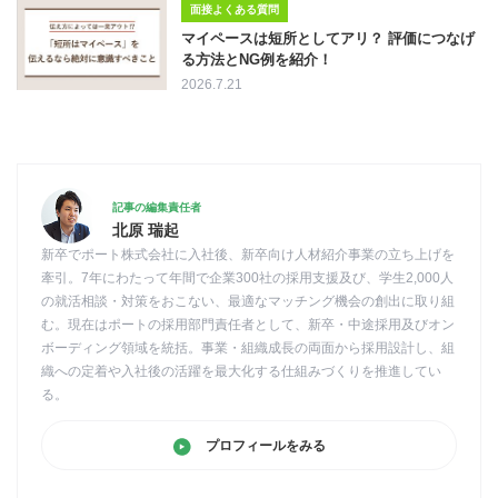
面接よくある質問
マイペースは短所としてアリ？ 評価につなげ
る方法とNG例を紹介！
2026.7.21
記事の編集責任者
北原 瑞起
新卒でポート株式会社に入社後、新卒向け人材紹介事業の立ち上げを
牽引。7年にわたって年間で企業300社の採用支援及び、学生2,000人
の就活相談・対策をおこない、最適なマッチング機会の創出に取り組
む。現在はポートの採用部門責任者として、新卒・中途採用及びオン
ボーディング領域を統括。事業・組織成長の両面から採用設計し、組
織への定着や入社後の活躍を最大化する仕組みづくりを推進してい
る。
プロフィールをみる