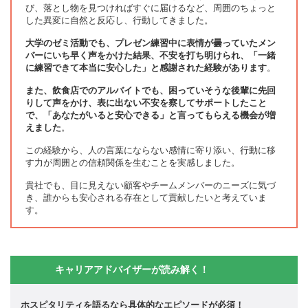
び、落とし物を見つければすぐに届けるなど、周囲のちょっと
した異変に自然と反応し、行動してきました。
大学のゼミ活動でも、プレゼン練習中に表情が曇っていたメン
バーにいち早く声をかけた結果、不安を打ち明けられ、「一緒
に練習できて本当に安心した」と感謝された経験があります
。
また、飲食店でのアルバイトでも、困っていそうな後輩に先回
りして声をかけ、表に出ない不安を察してサポートしたこと
で、「あなたがいると安心できる」と言ってもらえる機会が増
えました
。
この経験から、人の言葉にならない感情に寄り添い、行動に移
す力が周囲との信頼関係を生むことを実感しました。
貴社でも、目に見えない顧客やチームメンバーのニーズに気づ
き、誰からも安心される存在として貢献したいと考えていま
す。
キャリアアドバイザーが読み解く！
ホスピタリティを語るなら具体的なエピソードが必須！