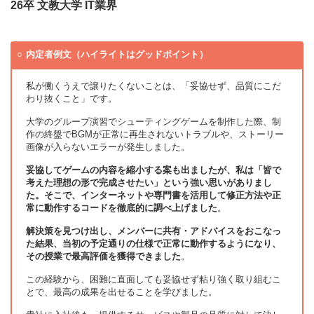
26卒 文教大学 IT業界
内定者例文（ハイライトはグッドポイント）
私が働くうえで譲りたくないことは、「妥協せず、品質にこだ
わり抜くこと」です。
大学のグループ演習でシューティングゲームを制作した際、制
作の終盤でBGMが正常に再生されないトラブルや、ストーリー
画像が入らないエラーが発生しました。
妥協してゲームの内容を縮小する案も出ましたが、私は「皆で
考えた理想の形で完成させたい」という強い思いがありまし
た。そこで、インターネットや専門書を活用して修正方法や正
常に動作するコードを徹底的に調べ上げました
。
解決策を見つけ出し、メンバーに共有・アドバイスをおこなっ
た結果、当初の予定通りの仕様で正常に動作するようになり、
その授業で最高評価を獲得できました
。
この経験から、困難に直面しても妥協せず粘り強く取り組むこ
とで、最高の成果を出せることを学びました。