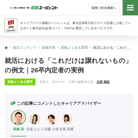
採用ご担当者様へ
トッ
キャリアパーク就職エージェントは、東京証券取引所グロース市場に上場してい
るポート株式会社(証券コード：7047)が運営しているサービスです。
サー
就活コンテンツ
面接対策
面接よくある質問
就活における「これだけは譲れないもの」の例文｜26卒内定者の実例
トップ
アド
就活における「これだけは譲れないもの」
の例文｜26卒内定者の実例
利用
面接よくある質問
更新日：
2026.8.5
記事の編集責任者：
北原 瑞起
就活
経営
この記事にコメントしたキャリアアドバイザー
無料
高橋 宙
北浦 ひより
加藤 大智
長尾 美慧