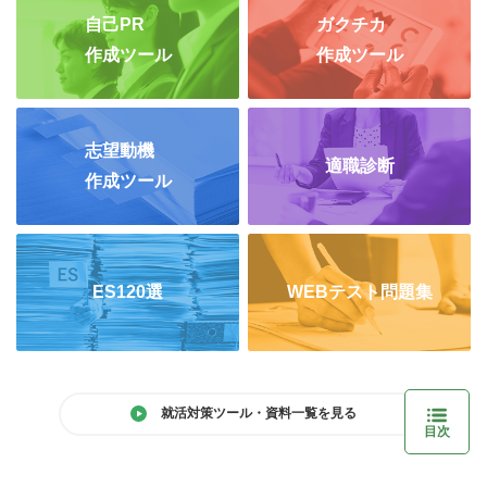
自己PR
ガクチカ
作成ツール
作成ツール
志望動機
適職診断
作成ツール
ES120選
WEBテスト問題集
就活対策ツール・資料一覧を見る
目次