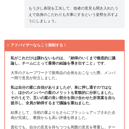
もう少し表現を工夫して、他者の意見も聞き入れたう
えで自身のこだわりも大事にするという姿勢を示すよ
うにしましょう。
アドバイザーならこう添削する！
私がこれだけは譲れないものは、「納得のいくまで徹底的に議
論し、チームにとって最善の結論を導き出すこと」です
。
大学のグループワークで新商品の企画をおこなった際、メンバ
ー間で意見が対立しました。
私は自分の案に自信がありましたが、単に押し通すのではな
く、ほかのメンバーの案のメリットも客観的に分析しました。
そのうえで、互いの案の良い部分を掛け合わせた折衷案を自ら
提示し、全員が納得するまで議論を重ねました
。
結果として、当初の案よりもさらにブラッシュアップされた企
画が完成し、教授からも高い評価を得ました。
貴社でも、自分の意見を持ちつつも周囲の意見を尊重し、チー