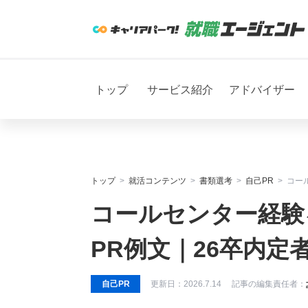
トップ
サービス紹介
アドバイザー
トップ
就活コンテンツ
書類選考
自己PR
コー
コールセンター経験
PR例文｜26卒内定
自己PR
更新日：
2026.7.14
記事の編集責任者：