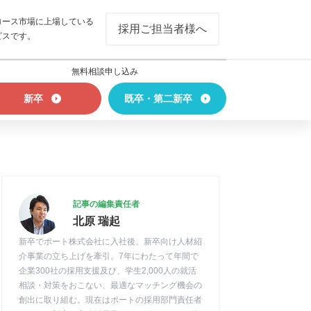
ロース市場に上場している
採用ご担当者様へ
ビスです。
無料相談申し込み
新卒
既卒・第二新卒
記事の編集責任者
北原 瑞起
新卒でポート株式会社に入社後、新卒向け人材紹
介事業の立ち上げを牽引。7年にわたって年間で
企業300社の採用支援及び、学生2,000人の就活
相談・対策をおこない、最適なマッチング機会の
創出に取り組む。現在はポートの採用部門責任者