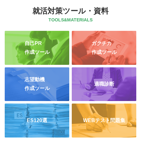
就活対策ツール・資料
TOOLS&MATERIALS
自己PR
ガクチカ
作成ツール
作成ツール
志望動機
適職診断
作成ツール
ES120選
WEBテスト問題集