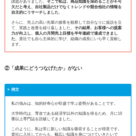
課題がありました。
そこで私は、商品知識を深めることが不可
欠だと考え、自社製品だけでなくトレンドや競合他社の情報を
自主的にリサーチしました
。
さらに、売上の高い先輩の接客を観察して自分なりに仮説を立
て、実践と改善を繰り返しました。
その結果、お客様への提案
力が向上し、個人の月間売上目標を半年連続で達成できまし
た
。貴社でも自ら主体的に学び、組織の成長にいち早く貢献し
ます。
②「成果にどうつなげたか」がない
例文
私の強みは、知的好奇心が旺盛で学ぶ姿勢があることです。
大学時代は、専攻である経済学以外の知識を得るため、月に10
冊以上専門誌を読破してきました。
このように、私は常に新しい知識を吸収することが得意です。
貴社に入社してからも、幅広い知識を身につけていきたいで