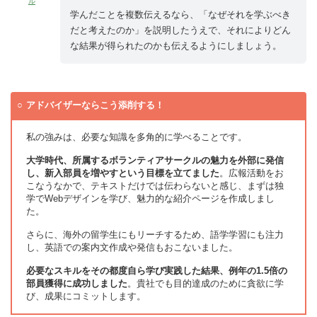
ル
学んだことを複数伝えるなら、「なぜそれを学ぶべき
だと考えたのか」を説明したうえで、それによりどん
な結果が得られたのかも伝えるようにしましょう。
アドバイザーならこう添削する！
私の強みは、必要な知識を多角的に学べることです。
大学時代、所属するボランティアサークルの魅力を外部に発信
し、新入部員を増やすという目標を立てました
。広報活動をお
こなうなかで、テキストだけでは伝わらないと感じ、まずは独
学でWebデザインを学び、魅力的な紹介ページを作成しまし
た。
さらに、海外の留学生にもリーチするため、語学学習にも注力
し、英語での案内文作成や発信もおこないました。
必要なスキルをその都度自ら学び実践した結果、例年の1.5倍の
部員獲得に成功しました
。貴社でも目的達成のために貪欲に学
び、成果にコミットします。