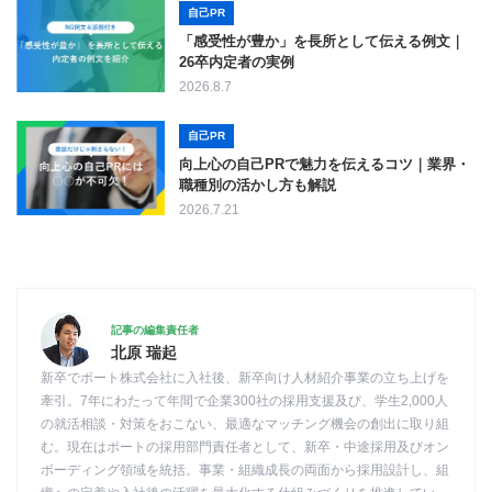
自己PR
「感受性が豊か」を長所として伝える例文｜
26卒内定者の実例
2026.8.7
自己PR
向上心の自己PRで魅力を伝えるコツ｜業界・
職種別の活かし方も解説
2026.7.21
記事の編集責任者
北原 瑞起
新卒でポート株式会社に入社後、新卒向け人材紹介事業の立ち上げを
牽引。7年にわたって年間で企業300社の採用支援及び、学生2,000人
の就活相談・対策をおこない、最適なマッチング機会の創出に取り組
む。現在はポートの採用部門責任者として、新卒・中途採用及びオン
ボーディング領域を統括。事業・組織成長の両面から採用設計し、組