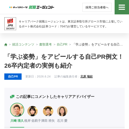
採用ご担当者様へ
トッ
キャリアパーク就職エージェントは、東京証券取引所グロース市場に上場してい
るポート株式会社(証券コード：7047)が運営しているサービスです。
サー
就活コンテンツ
書類選考
自己PR
「学ぶ姿勢」をアピールする自己PR例文！ 26卒内定者の実例も紹介
トップ
アド
「学ぶ姿勢」をアピールする自己PR例文！
26卒内定者の実例も紹介
利用
自己PR
更新日：
2026.6.24
記事の編集責任者：
北原 瑞起
就活
経営
この記事にコメントしたキャリアアドバイザー
無料
川﨑 瑛久
根岸 佑莉子
津田 祥矢
石川 愛