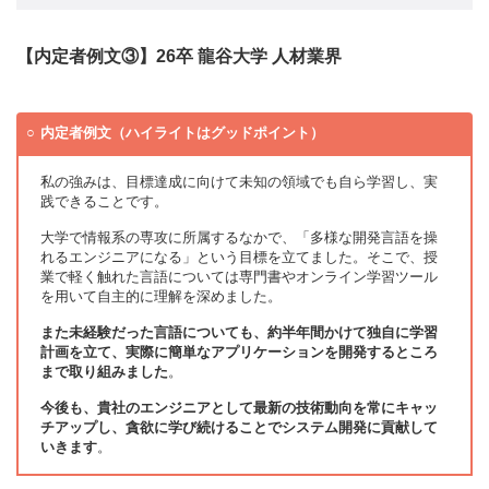
【内定者例文③】26卒 龍谷大学 人材業界
内定者例文（ハイライトはグッドポイント）
私の強みは、目標達成に向けて未知の領域でも自ら学習し、実
践できることです。
大学で情報系の専攻に所属するなかで、「多様な開発言語を操
れるエンジニアになる」という目標を立てました。そこで、授
業で軽く触れた言語については専門書やオンライン学習ツール
を用いて自主的に理解を深めました。
また未経験だった言語についても、約半年間かけて独自に学習
計画を立て、実際に簡単なアプリケーションを開発するところ
まで取り組みました
。
今後も、貴社のエンジニアとして最新の技術動向を常にキャッ
チアップし、貪欲に学び続けることでシステム開発に貢献して
いきます
。