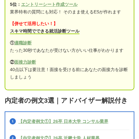
5位：
エントリーシート作成ツール
業界特有の質問にも対応！ そのまま使えるESが作れます
【併せて活用したい！】
スキマ時間でできる就活診断ツール
①
適職診断
たった30秒であなたが受けない方がいい仕事がわかります
②
面接力診断
40点以下は要注意！面接を受ける前にあなたの面接力を診断
しましょう
内定者の例文3選｜アドバイザー解説付き
【内定者例文①】26卒 日本大学 コンサル業界
【内定者例文②】26卒 近畿大学 人材業界