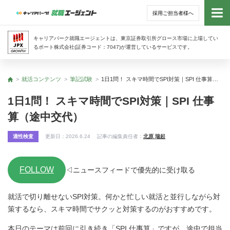
採用ご担当者様へ
トッ
キャリアパーク就職エージェントは、東京証券取引所グロース市場に上場してい
るポート株式会社(証券コード：7047)が運営しているサービスです。
サー
就活コンテンツ
筆記試験
1日1問！ スキマ時間でSPI対策｜SPI 仕事算（途中交代）
トップ
アド
1日1問！ スキマ時間でSPI対策｜SPI 仕事
算（途中交代）
利用
適性検査
更新日：
2026.6.24
記事の編集責任者：
北原 瑞起
就活
FOLLOW
経営
◁ニュースフィードで優先的に受け取る
就活で切り離せないSPI対策。何かと忙しい就活と並行しながら対
無料
策するなら、スキマ時間でサクッと対策するのがおすすめです。
本日のテーマは前回に引き続き「SPI 仕事算」ですが、途中で担当