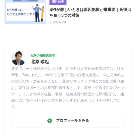
適性検査
SPIが難しいときは原因把握が最重要｜高得点
を狙う5つの対策
2026.6.24
記事の編集責任者
北原 瑞起
新卒でポート株式会社に入社後、新卒向け人材紹介事業の立ち上げを
牽引。7年にわたって年間で企業300社の採用支援及び、学生2,000人
の就活相談・対策をおこない、最適なマッチング機会の創出に取り組
む。現在はポートの採用部門責任者として、新卒・中途採用及びオン
ボーディング領域を統括。事業・組織成長の両面から採用設計し、組
織への定着や入社後の活躍を最大化する仕組みづくりを推進してい
る。
プロフィールをみる