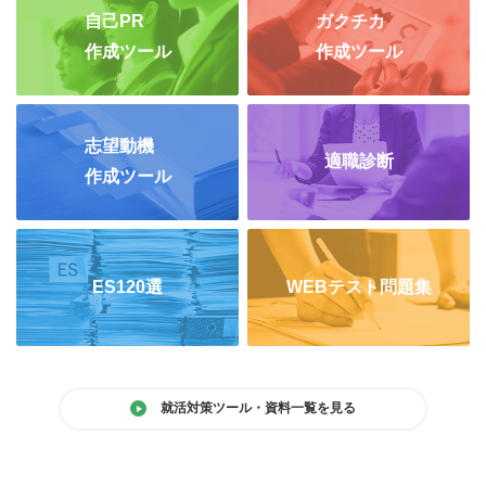
自己PR
ガクチカ
作成ツール
作成ツール
志望動機
適職診断
作成ツール
ES120選
WEBテスト問題集
就活対策ツール・資料一覧を見る