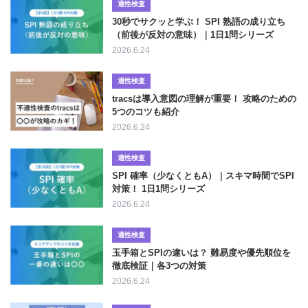
適性検査
30秒でサクッと学ぶ！ SPI 熟語の成り立ち
（前後が反対の意味）｜1日1問シリーズ
2026.6.24
適性検査
tracsは導入意図の理解が重要！ 攻略のための
5つのコツも紹介
2026.6.24
適性検査
SPI 確率（少なくともA）｜スキマ時間でSPI
対策！ 1日1問シリーズ
2026.6.24
適性検査
玉手箱とSPIの違いは？ 難易度や優先順位を
徹底検証｜各3つの対策
2026.6.24