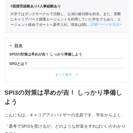
#面接官経験あり
#人事経験あり
大学ではダンスサークルで活動し、公演の振付師を担当。また、実際
にキャリアパーク就職エージェントを利用していた学生でもあり、エ
詳細ページを見る
ージェント経由でポートへ新卒入社。現在は関西の学生への支援を中
心としている。
全国民営職業紹介事業協会
職業紹介責任者（001-
220810001-02920）
目次
SPI3の対策は早めが吉！ しっかり準備しよう
SPI3とは？
すべて表示
SPI3の対策は早めが吉！ しっかり準備し
よう
こんにちは。キャリアアドバイザーの北原です。学生からよく、
「選考でSPI3を受けるが、どのような対策をすればいいかわかり