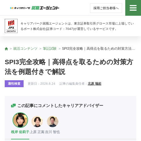
採用ご担当者様へ
トッ
キャリアパーク就職エージェントは、東京証券取引所グロース市場に上場してい
るポート株式会社(証券コード：7047)が運営しているサービスです。
サー
就活コンテンツ
筆記試験
SPI3完全攻略｜高得点を取るための対策方法を例題付きで解説
トップ
アド
SPI3完全攻略｜高得点を取るための対策方
法を例題付きで解説
利用
適性検査
更新日：
2026.6.24
記事の編集責任者：
北原 瑞起
就活
経営
この記事にコメントしたキャリアアドバイザー
無料
根岸 佑莉子
上原 正嵩
吉川 智也