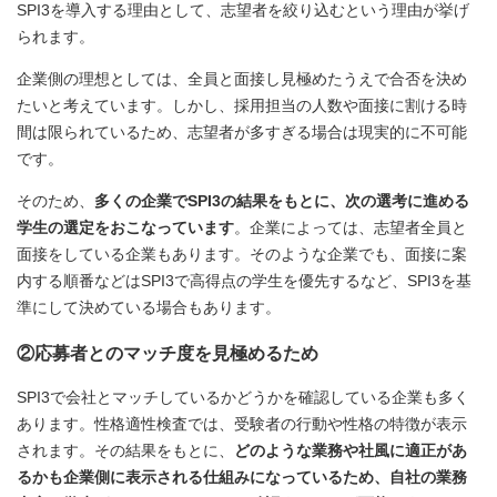
SPI3を導入する理由として、志望者を絞り込むという理由が挙げ
られます。
企業側の理想としては、全員と面接し見極めたうえで合否を決め
たいと考えています。しかし、採用担当の人数や面接に割ける時
間は限られているため、志望者が多すぎる場合は現実的に不可能
です。
そのため、
多くの企業でSPI3の結果をもとに、次の選考に進める
学生の選定をおこなっています
。企業によっては、志望者全員と
面接をしている企業もあります。そのような企業でも、面接に案
内する順番などはSPI3で高得点の学生を優先するなど、SPI3を基
準にして決めている場合もあります。
②応募者とのマッチ度を見極めるため
SPI3で会社とマッチしているかどうかを確認している企業も多く
あります。性格適性検査では、受験者の行動や性格の特徴が表示
されます。その結果をもとに、
どのような業務や社風に適正があ
るかも企業側に表示される仕組みになっているため、自社の業務