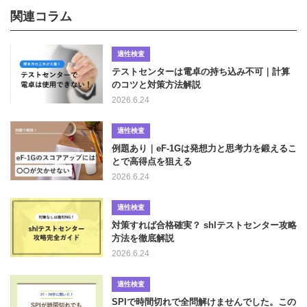
関連コラム
適性検査
テストセンターは電卓の持ち込み不可｜計算
のコツと対策方法解説
2026.6.24
適性検査
例題あり｜eF-1Gは発想力と思考力を鍛えるこ
とで高得点を狙える
2026.6.24
適性検査
対策すれば合格確実？ shlテストセンター攻略
方法を徹底解説
2026.6.24
適性検査
SPIで時間切れで全問解けませんでした。この