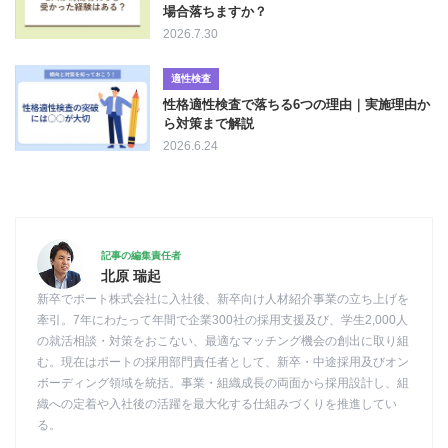
場合落ちますか？
2026.7.30
適性検査
性格適性検査で落ちる6つの理由｜実施理由か
ら対策まで解説
2026.6.24
記事の編集責任者
北原 瑞起
新卒でポート株式会社に入社後、新卒向け人材紹介事業の立ち上げを
牽引。7年にわたって年間で企業300社の採用支援及び、学生2,000人
の就活相談・対策をおこない、最適なマッチング機会の創出に取り組
む。現在はポートの採用部門責任者として、新卒・中途採用及びオン
ボーディング領域を統括。事業・組織成長の両面から採用設計し、組
織への定着や入社後の活躍を最大化する仕組みづくりを推進してい
る。