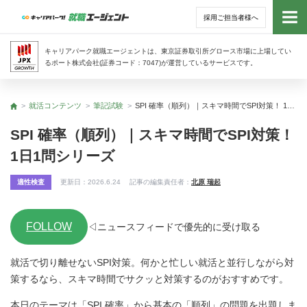
採用ご担当者様へ
トッ
キャリアパーク就職エージェントは、東京証券取引所グロース市場に上場してい
るポート株式会社(証券コード：7047)が運営しているサービスです。
サー
就活コンテンツ
筆記試験
SPI 確率（順列）｜スキマ時間でSPI対策！ 1日1問シリーズ
トップ
アド
SPI 確率（順列）｜スキマ時間でSPI対策！
1日1問シリーズ
利用
適性検査
更新日：
2026.6.24
記事の編集責任者：
北原 瑞起
就活
FOLLOW
経営
◁ニュースフィードで優先的に受け取る
就活で切り離せないSPI対策。何かと忙しい就活と並行しながら対
無料
策するなら、スキマ時間でサクッと対策するのがおすすめです。
本日のテーマは「SPI 確率」から基本の「順列」の問題を出題しま