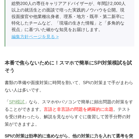
総勢200人の専任キャリアアドバイザーが、年間計2,000人
以上の就活生との面談で培った実践的ノウハウを公開。現
役面接官や他業種出身者、理系・地方・既卒・第二新卒に
特化したチームなど、「現場の生きた情報」と「多角的な
視点」に基づいた確かな知見をお届けします。
編集方針ページを見る
本番で焦らないために！スマホで簡単にSPI対策模試を試
そう
書類の準備や面接対策に時間を割いて、SPIの対策まで手がまわら
ない人は多いです。
「
SPI模試
」なら、スマホやパソコンで簡単に頻出問題の対策をす
ることができます。
言語と非言語の問題を網羅的に出題
。テスト
を受け終わったら、解説を見ながらすぐに復習して苦手分野の対
策ができますよ。
SPIの対策は効率的に進めながら、他の対策に力を入れて選考を突